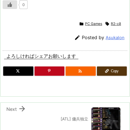
0

PC Games

R2-cβ

Posted by
Asukalon
よろしければシェアお願いします

Copy

Next
[ATL] 傭兵独立