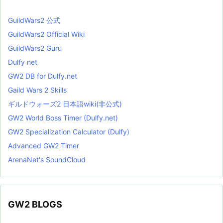
GuildWars2 公式
GuildWars2 Official Wiki
GuildWars2 Guru
Dulfy net
GW2 DB for Dulfy.net
Gaild Wars 2 Skills
ギルドウォーズ2 日本語wiki(非公式)
GW2 World Boss Timer (Dulfy.net)
GW2 Specialization Calculator (Dulfy)
Advanced GW2 Timer
ArenaNet's SoundCloud
GW2 BLOGS