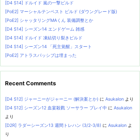
[D4 S14] ドルイド 嵐の一撃ビルド
[PoE2] マーシャルテンペスト ビルド (ダウングレード版)
[PoE2] シャッタリングMAくん 装備調整とか
[D4 S14] シーズン14 エンドゲーム 雑感
[D4 S14] ドルイド 凍結切り裂きビルド
[D4 S14] シーズン14 「死主覚醒」スタート
[PoE2] アトラスパッシブは埋まった
Recent Comments
[D4 S12] ジャーニーがジャーニー (解決案とか)
に
Asukalon
より
[D4 S12] シーズン12 血宴殺戮 ソーサラー プレイ中
に
Asukalon
より
[D2R] ラダーシーズン13 週間トレハン (3/2-3/8)
に
Asukalon
よ
り