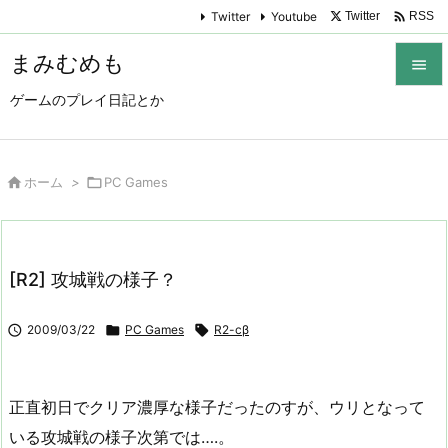

Twitter
Youtube
Twitter
RSS
まみむめも

ゲームのプレイ日記とか

メニュ

サイド

ホーム
>

PC Games

前へ

[R2] 攻城戦の様子？
次へ


2009/03/22

PC Games

R2-cβ
検索
正直初日でクリア濃厚な様子だったのすが、ウリとなって
いる攻城戦の様子次第では….。