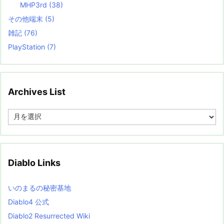
MHP3rd
(38)
その他端末
(5)
雑記
(76)
PlayStation
(7)
Archives List
A
r
c
h
i
v
Diablo Links
e
s
L
いのまるの秘密基地
i
s
Diablo4 公式
t
Diablo2 Resurrected Wiki