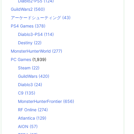
Diablo2-PS5
(124)
GuildWars2
(560)
アーケードシューティング
(43)
PS4 Games
(378)
Diablo3-PS4
(114)
Destiny
(22)
MonsterHunterWorld
(277)
PC Games
(1,939)
Steam
(22)
GuildWars
(420)
Diablo3
(24)
C9
(135)
MonsterHunterFrontier
(656)
RF Online
(274)
Atlantica
(129)
AION
(57)