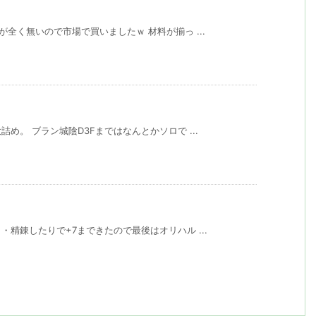
全く無いので市場で買いましたｗ 材料が揃っ ...
め。 ブラン城陰D3Fまではなんとかソロで ...
精錬したりで+7まできたので最後はオリハル ...