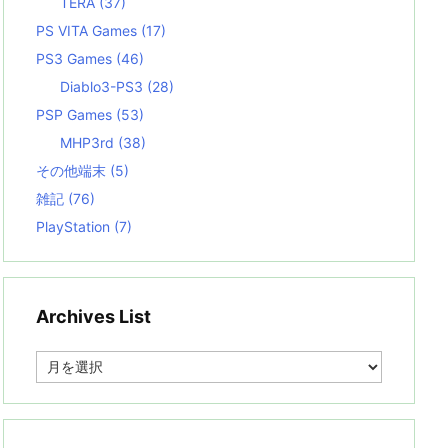
TERA
(37)
PS VITA Games
(17)
PS3 Games
(46)
Diablo3-PS3
(28)
PSP Games
(53)
MHP3rd
(38)
その他端末
(5)
雑記
(76)
PlayStation
(7)
Archives List
A
r
c
h
i
v