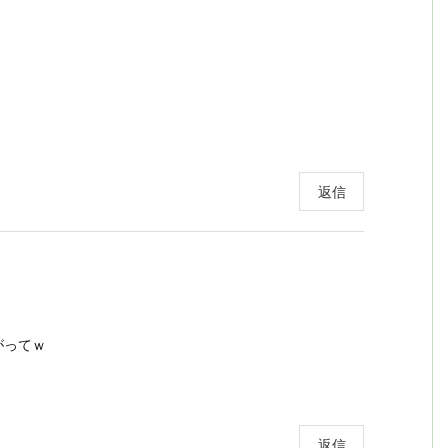
返信
がってｗ
返信