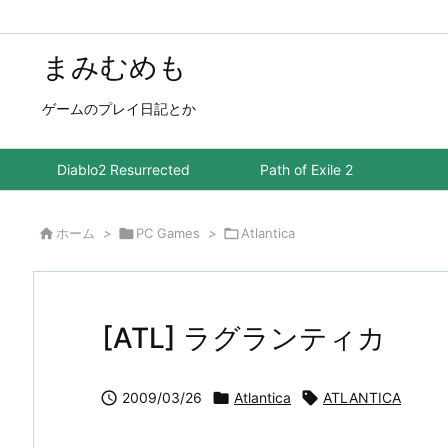
まみむめも
ゲームのプレイ日記とか
Diablo2 Resurrected
Path of Exile 2

ホーム
>

PC Games
>

Atlantica
[ATL] ラグランティカ

2009/03/26

Atlantica

ATLANTICA