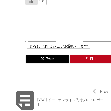
0
よろしければシェアお願いします
Twitter
Pin it


Prev
[YSO] イースオンライン先行プレイレポー
ト