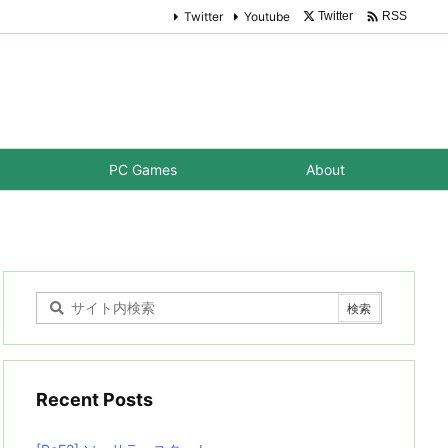

Twitter
Youtube
Twitter
RSS
PC Games
About
Recent Posts