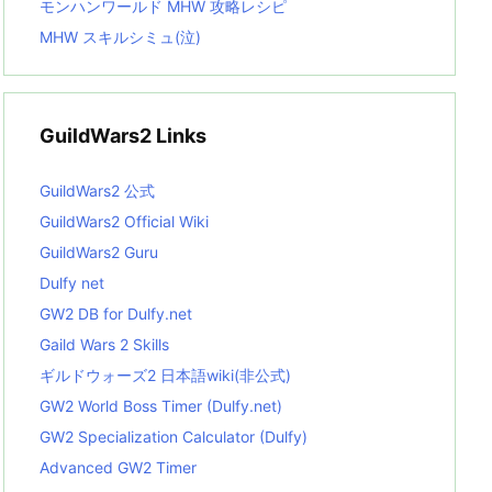
モンハンワールド MHW 攻略レシピ
MHW スキルシミュ(泣)
GuildWars2 Links
GuildWars2 公式
GuildWars2 Official Wiki
GuildWars2 Guru
Dulfy net
GW2 DB for Dulfy.net
Gaild Wars 2 Skills
ギルドウォーズ2 日本語wiki(非公式)
GW2 World Boss Timer (Dulfy.net)
GW2 Specialization Calculator (Dulfy)
Advanced GW2 Timer