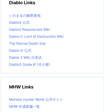
Diablo Links
e
s
L
いのまるの秘密基地
i
s
Diablo4 公式
t
Diablo2 Resurrected Wiki
Diablo II: Lord of Destruction Wiki
The Eternal Death Star
Diablo III 公式
Diablo 3 Wiki 日本語
Diablo3 Guide jP (犬小屋)
MHW Links
Monster Hunter World 公式サイト
MHW 作成装備一覧