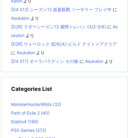
kalon
より
[D4 S12] シーズン12 血宴殺戮 ソーサラー プレイ中
に
Asukalon
より
[D2R] ラダーシーズン13 週間トレハン (3/2-3/8)
に
As
ukalon
より
[D2R] ウォーロック 混沌(火) ビルド ナイトメアクリア
に
Asukalon
より
[D4 S11] オーラパラディン その後
に
Asukalon
より
Categories List
MonsterHunterWilds
(32)
Path of Exile 2
(40)
Diablo4
(188)
PS5 Games
(272)