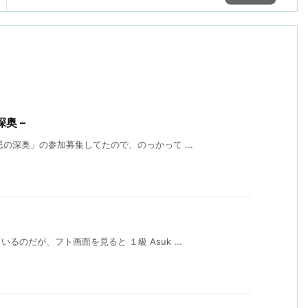
深奥 –
忌の深奥」の参加募集してたので、のっかって ...
のだが、フト画面を見ると １級 Asuk ...