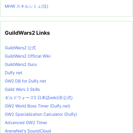
MHW スキルシミュ(泣)
GuildWars2 Links
GuildWars2 公式
GuildWars2 Official Wiki
GuildWars2 Guru
Dulfy net
GW2 DB for Dulfy.net
Gaild Wars 2 Skills
ギルドウォーズ2 日本語wiki(非公式)
GW2 World Boss Timer (Dulfy.net)
GW2 Specialization Calculator (Dulfy)
Advanced GW2 Timer
ArenaNet's SoundCloud