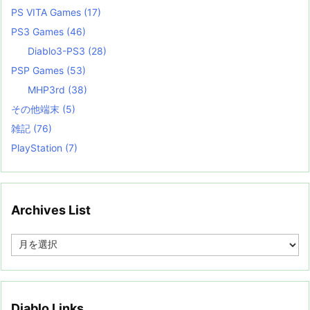
PS VITA Games
(17)
PS3 Games
(46)
Diablo3-PS3
(28)
PSP Games
(53)
MHP3rd
(38)
その他端末
(5)
雑記
(76)
PlayStation
(7)
Archives List
A
r
c
h
i
v
Diablo Links