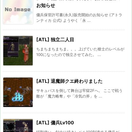
お知らせ
傭兵保管許可書(永久)販売開始のお知らせ (アトラ
ンティカ 公式) ようやく「永 ...
[ATL] 独立二人目
ちまちまちまちま。。。上げていた槍士のレベルが
100になったので独立させてみた。 ...
[ATL] 退魔師クエ終わりました
サキュバスを倒して舞台は牢獄2Fへ。 ここで戦う
敵が「魔力略奪」や「冷気の斧」を ...
[ATL] 傭兵Lv100
猛獣使い、剣士に続きレベル100到達する傭兵が