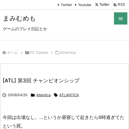

Twitter
Youtube
Twitter
RSS
まみむめも

ゲームのプレイ日記とか

メニュ

サイド

ホーム
>

PC Games
>

Atlantica

前へ

[ATL] 第3回 チャンピオンシップ
次へ


2009/04/20

Atlantica

ATLANTICA
検索
今回は出場なし。…というか昼寝して起きたら6時過ぎてた
という罠。