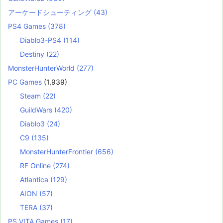
アーケードシューティング
(43)
PS4 Games
(378)
Diablo3-PS4
(114)
Destiny
(22)
MonsterHunterWorld
(277)
PC Games
(1,939)
Steam
(22)
GuildWars
(420)
Diablo3
(24)
C9
(135)
MonsterHunterFrontier
(656)
RF Online
(274)
Atlantica
(129)
AION
(57)
TERA
(37)
PS VITA Games
(17)