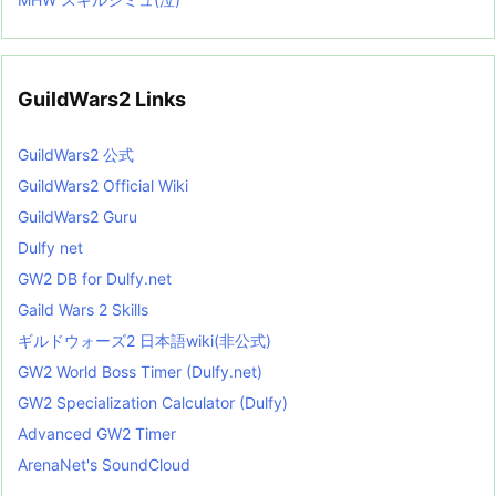
GuildWars2 Links
GuildWars2 公式
GuildWars2 Official Wiki
GuildWars2 Guru
Dulfy net
GW2 DB for Dulfy.net
Gaild Wars 2 Skills
ギルドウォーズ2 日本語wiki(非公式)
GW2 World Boss Timer (Dulfy.net)
GW2 Specialization Calculator (Dulfy)
Advanced GW2 Timer
ArenaNet's SoundCloud