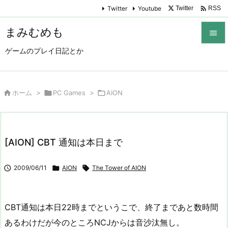

Twitter
Youtube
Twitter
RSS
まみむめも

ゲームのプレイ日記とか

メニュ

サイド

ホーム
>

PC Games
>

AION

前へ

[AION] CBT 通知は本日まで
次へ


2009/06/11

AION

The Tower of AION
検索
CBT通知は本日22時までというこで、終了まであと数時間
あるわけだが今のところNCJからは音沙汰無し。