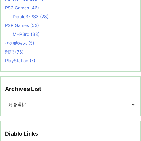
PS3 Games
(46)
Diablo3-PS3
(28)
PSP Games
(53)
MHP3rd
(38)
その他端末
(5)
雑記
(76)
PlayStation
(7)
Archives List
A
r
c
h
i
v
Diablo Links
e
s