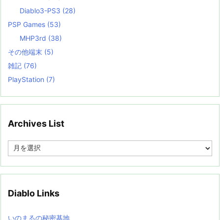
Diablo3-PS3
(28)
PSP Games
(53)
MHP3rd
(38)
その他端末
(5)
雑記
(76)
PlayStation
(7)
Archives List
A
r
c
h
i
v
Diablo Links
e
s
L
いのまるの秘密基地
i