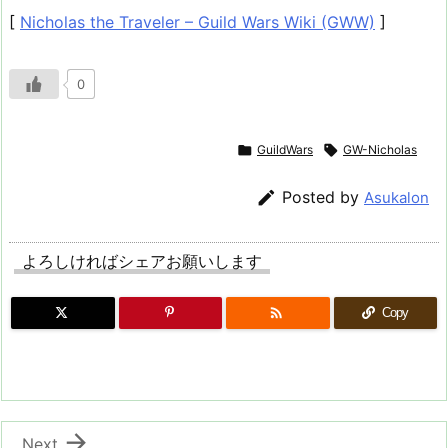
[
Nicholas the Traveler – Guild Wars Wiki (GWW)
]
0

GuildWars

GW-Nicholas

Posted by
Asukalon
よろしければシェアお願いします

Copy

Next