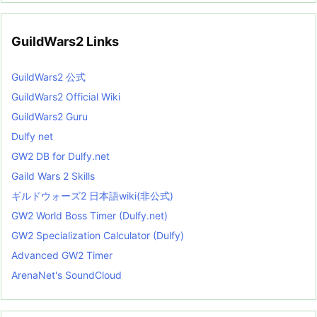
GuildWars2 Links
GuildWars2 公式
GuildWars2 Official Wiki
GuildWars2 Guru
Dulfy net
GW2 DB for Dulfy.net
Gaild Wars 2 Skills
ギルドウォーズ2 日本語wiki(非公式)
GW2 World Boss Timer (Dulfy.net)
GW2 Specialization Calculator (Dulfy)
Advanced GW2 Timer
ArenaNet's SoundCloud