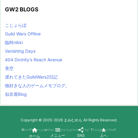
GW2 BLOGS
こじょらぼ
Guild Wars Offline
臨時nikki
Vanishing Days
404 Divinity's Reach Avenue
美空
遅れてきたGuildWars2日記
猫好きな人のゲームメモブログ。
似非屋Blog
Copyright ©
2005
-2026
まみむめも
All Rights Reserved.




WordPress Luxeritas Theme is provided by "
Thought is free
".
メニュー
SNS
上へ
ホーム