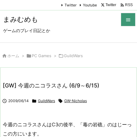

Twitter
Youtube
Twitter
RSS
まみむめも

ゲームのプレイ日記とか

メニュ

サイド

ホーム
>

PC Games
>

GuildWars

前へ

[GW] 今週のニコラスさん (6/9～6/15)
次へ


2009/06/14

GuildWars

GW-Nicholas
検索
今週のニコラスさんはC3の後半、「毒の岩礁」のはじーっ
この方にいます。