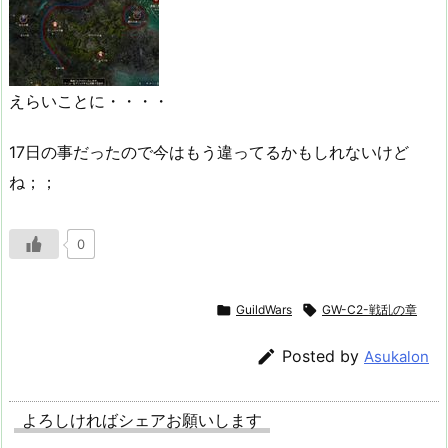
えらいことに・・・・
17日の事だったので今はもう違ってるかもしれないけど
ね；；
0

GuildWars

GW-C2-戦乱の章

Posted by
Asukalon
よろしければシェアお願いします