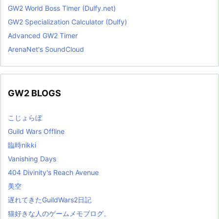
GW2 World Boss Timer (Dulfy.net)
GW2 Specialization Calculator (Dulfy)
Advanced GW2 Timer
ArenaNet's SoundCloud
GW2 BLOGS
こじょらぼ
Guild Wars Offline
臨時nikki
Vanishing Days
404 Divinity's Reach Avenue
美空
遅れてきたGuildWars2日記
猫好きな人のゲームメモブログ。