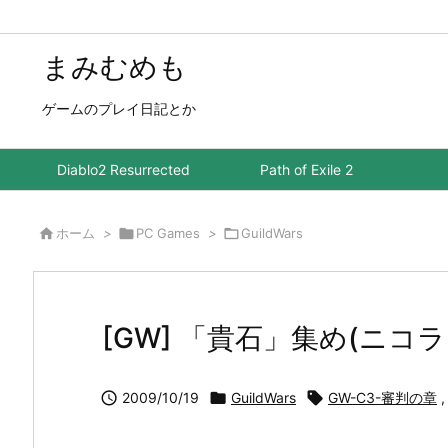
まみむめも
ゲームのプレイ日記とか
Diablo2 Resurrected
Path of Exile 2

ホーム
>

PC Games
>

GuildWars
[GW] 「貴石」集め(ニコラ

2009/10/19

GuildWars

GW-C3-審判の章
,