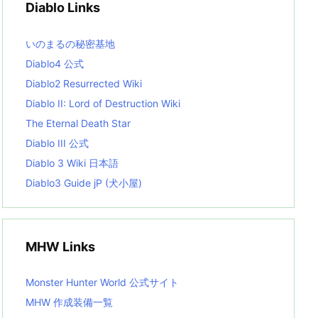
Diablo Links
e
s
L
いのまるの秘密基地
i
s
Diablo4 公式
t
Diablo2 Resurrected Wiki
Diablo II: Lord of Destruction Wiki
The Eternal Death Star
Diablo III 公式
Diablo 3 Wiki 日本語
Diablo3 Guide jP (犬小屋)
MHW Links
Monster Hunter World 公式サイト
MHW 作成装備一覧