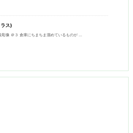
コラス)
像 ＠３ 倉庫にちまちま溜めているものが ...