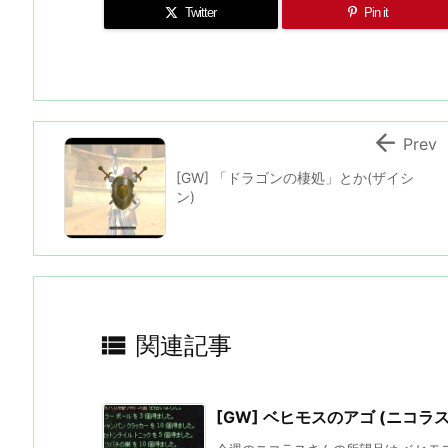
Twitter
Pin it

Prev
[GW] 「ドラゴンの棲処」とか(ザイシ
ン)

関連記事
[GW] ベヒモスのアゴ (ニコラス