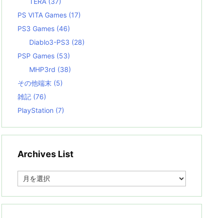
TERA
(37)
PS VITA Games
(17)
PS3 Games
(46)
Diablo3-PS3
(28)
PSP Games
(53)
MHP3rd
(38)
その他端末
(5)
雑記
(76)
PlayStation
(7)
Archives List
A
r
c
h
i
v