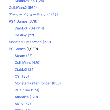
Diablo2-PS5
(124)
GuildWars2
(560)
アーケードシューティング
(43)
PS4 Games
(378)
Diablo3-PS4
(114)
Destiny
(22)
MonsterHunterWorld
(277)
PC Games
(1,939)
Steam
(22)
GuildWars
(420)
Diablo3
(24)
C9
(135)
MonsterHunterFrontier
(656)
RF Online
(274)
Atlantica
(129)
AION
(57)