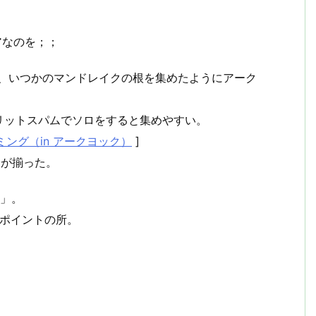
アなのを；；
で、いつかのマンドレイクの根を集めたようにアーク
リットスパムでソロをすると集めやすい。
ミング（in アークヨック）
]
分が揃った。
ク」。
プポイントの所。