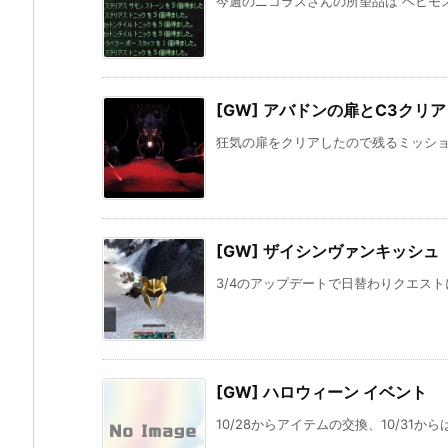
今週のニコラスさんの所望品は ベヒモスの
[GW] アバドンの扉とC3クリア
狂気の扉をクリアしたので残るミッション
[GW] ザイシンヴァンキッシュ
3/4のアップデートで日替わりクエストに
[GW] ハロウィーン イベント
10/28からアイテムの交換、10/31か