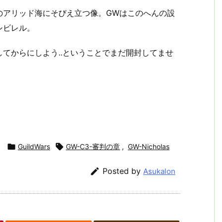
のアリッド海にそびえ立つ像。GWはこのへんの設
シビレル。
てからにしよう..ということでまだ開封してませ

GuildWars

GW-C3-審判の章
,
GW-Nicholas

Posted by
Asukalon