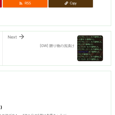

RSS
Copy

Next
[GW] 贈り物の浅漬け
)