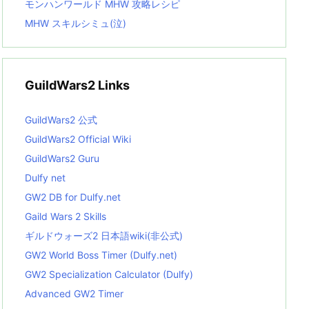
モンハンワールド MHW 攻略レシピ
MHW スキルシミュ(泣)
GuildWars2 Links
GuildWars2 公式
GuildWars2 Official Wiki
GuildWars2 Guru
Dulfy net
GW2 DB for Dulfy.net
Gaild Wars 2 Skills
ギルドウォーズ2 日本語wiki(非公式)
GW2 World Boss Timer (Dulfy.net)
GW2 Specialization Calculator (Dulfy)
Advanced GW2 Timer