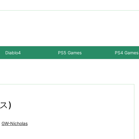
Diablo4
PS5 Games
PS4 Games
ス)
GW-Nicholas