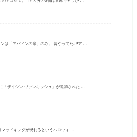
アゴ＠１。 1アカ分の5個は倉庫キャラが ...
は「アバドンの扉」のみ。 昔やってたJPア ...
『ザイシン ヴァンキッシュ』が追加された ...
らはマッドキングが現れるというハロウィ ...