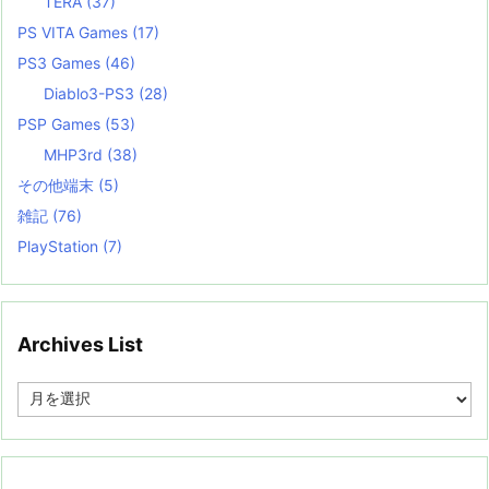
TERA
(37)
PS VITA Games
(17)
PS3 Games
(46)
Diablo3-PS3
(28)
PSP Games
(53)
MHP3rd
(38)
その他端末
(5)
雑記
(76)
PlayStation
(7)
Archives List
A
r
c
h
i
v