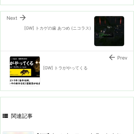

Next
[GW] トカゲの歯 あつめ (ニコラス)

Prev
[GW] トラがやってくる

関連記事