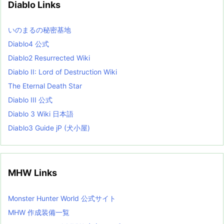
Diablo Links
e
s
L
いのまるの秘密基地
i
s
Diablo4 公式
t
Diablo2 Resurrected Wiki
Diablo II: Lord of Destruction Wiki
The Eternal Death Star
Diablo III 公式
Diablo 3 Wiki 日本語
Diablo3 Guide jP (犬小屋)
MHW Links
Monster Hunter World 公式サイト
MHW 作成装備一覧