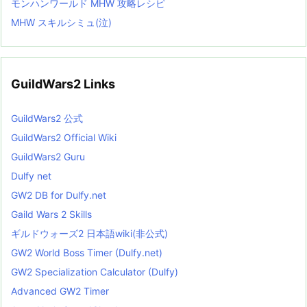
モンハンワールド MHW 攻略レシピ
MHW スキルシミュ(泣)
GuildWars2 Links
GuildWars2 公式
GuildWars2 Official Wiki
GuildWars2 Guru
Dulfy net
GW2 DB for Dulfy.net
Gaild Wars 2 Skills
ギルドウォーズ2 日本語wiki(非公式)
GW2 World Boss Timer (Dulfy.net)
GW2 Specialization Calculator (Dulfy)
Advanced GW2 Timer