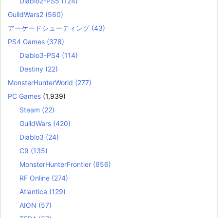
Diablo2-PS5
(124)
GuildWars2
(560)
アーケードシューティング
(43)
PS4 Games
(378)
Diablo3-PS4
(114)
Destiny
(22)
MonsterHunterWorld
(277)
PC Games
(1,939)
Steam
(22)
GuildWars
(420)
Diablo3
(24)
C9
(135)
MonsterHunterFrontier
(656)
RF Online
(274)
Atlantica
(129)
AION
(57)