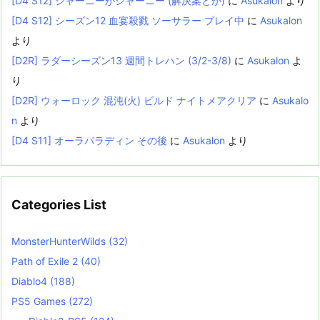
[D4 S12] ジャーニーがジャーニー (解決案とか)
に
Asukalon
より
[D4 S12] シーズン12 血宴殺戮 ソーサラー プレイ中
に
Asukalon
より
[D2R] ラダーシーズン13 週間トレハン (3/2-3/8)
に
Asukalon
よ
り
[D2R] ウォーロック 混沌(火) ビルド ナイトメアクリア
に
Asukalo
n
より
[D4 S11] オーラパラディン その後
に
Asukalon
より
Categories List
MonsterHunterWilds
(32)
Path of Exile 2
(40)
Diablo4
(188)
PS5 Games
(272)