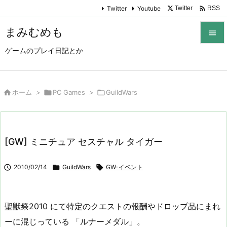

Twitter
Youtube
Twitter
RSS
まみむめも

ゲームのプレイ日記とか

メニュ

サイド

ホーム
>

PC Games
>

GuildWars

前へ

[GW] ミニチュア セスチャル タイガー
次へ


2010/02/14

GuildWars

GW-イベント
検索
聖獣祭2010 にて特定のクエストの報酬やドロップ品にまれ
ーに混じっている 「ルナーメダル」。