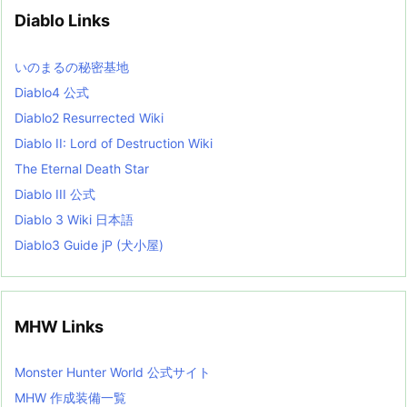
v
Diablo Links
e
s
L
いのまるの秘密基地
i
s
Diablo4 公式
t
Diablo2 Resurrected Wiki
Diablo II: Lord of Destruction Wiki
The Eternal Death Star
Diablo III 公式
Diablo 3 Wiki 日本語
Diablo3 Guide jP (犬小屋)
MHW Links
Monster Hunter World 公式サイト
MHW 作成装備一覧