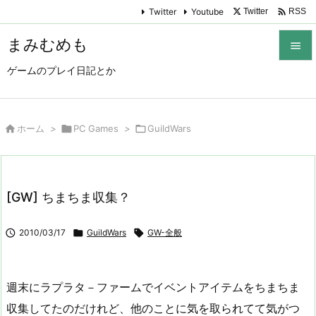

Twitter
Youtube
Twitter
RSS
まみむめも

ゲームのプレイ日記とか

メニュ

サイド

ホーム
>

PC Games
>

GuildWars

前へ

[GW] ちまちま収集？
次へ


2010/03/17

GuildWars

GW-全般
検索
週末にラプラタ－ファームでイベントアイテムをちまちま
収集してたのだけれど、他のことに気を取られてて気がつ