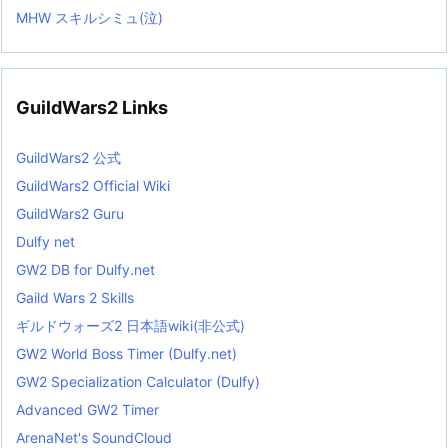
MHW スキルシミュ(泣)
GuildWars2 Links
GuildWars2 公式
GuildWars2 Official Wiki
GuildWars2 Guru
Dulfy net
GW2 DB for Dulfy.net
Gaild Wars 2 Skills
ギルドウォーズ2 日本語wiki(非公式)
GW2 World Boss Timer (Dulfy.net)
GW2 Specialization Calculator (Dulfy)
Advanced GW2 Timer
ArenaNet's SoundCloud