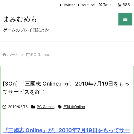

Twitter
Youtube
Twitter
RSS
まみむめも

ゲームのプレイ日記とか

メニュ

サイド

ホーム
>

PC Games

前へ

[3On] 『三國志 Online』が、2010年7月19日をもっ
次へ
てサービスを終了

検索

2010/05/13

PC Games

三國志Online
『三國志 Online』が、2010年7月19日をもってサー