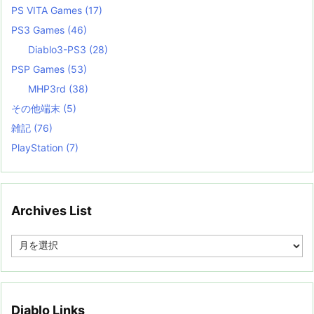
PS VITA Games
(17)
PS3 Games
(46)
Diablo3-PS3
(28)
PSP Games
(53)
MHP3rd
(38)
その他端末
(5)
雑記
(76)
PlayStation
(7)
Archives List
A
r
c
h
i
v
Diablo Links
e