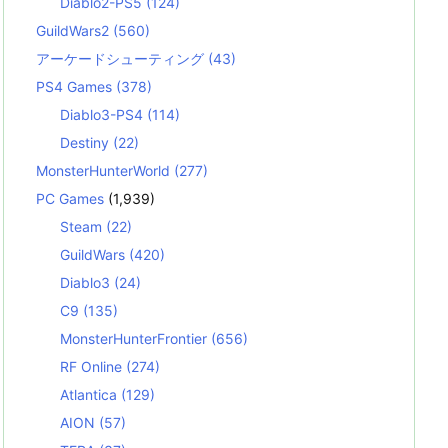
Diablo2-PS5
(124)
GuildWars2
(560)
アーケードシューティング
(43)
PS4 Games
(378)
Diablo3-PS4
(114)
Destiny
(22)
MonsterHunterWorld
(277)
PC Games
(1,939)
Steam
(22)
GuildWars
(420)
Diablo3
(24)
C9
(135)
MonsterHunterFrontier
(656)
RF Online
(274)
Atlantica
(129)
AION
(57)