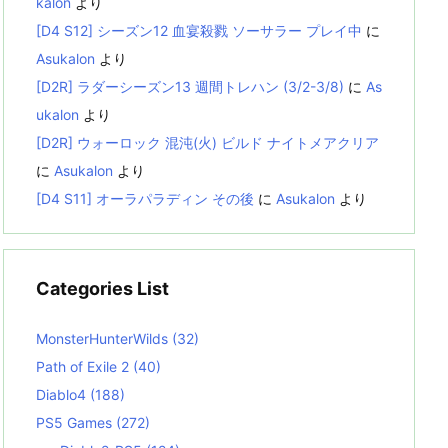
kalon
より
[D4 S12] シーズン12 血宴殺戮 ソーサラー プレイ中
に
Asukalon
より
[D2R] ラダーシーズン13 週間トレハン (3/2-3/8)
に
As
ukalon
より
[D2R] ウォーロック 混沌(火) ビルド ナイトメアクリア
に
Asukalon
より
[D4 S11] オーラパラディン その後
に
Asukalon
より
Categories List
MonsterHunterWilds
(32)
Path of Exile 2
(40)
Diablo4
(188)
PS5 Games
(272)