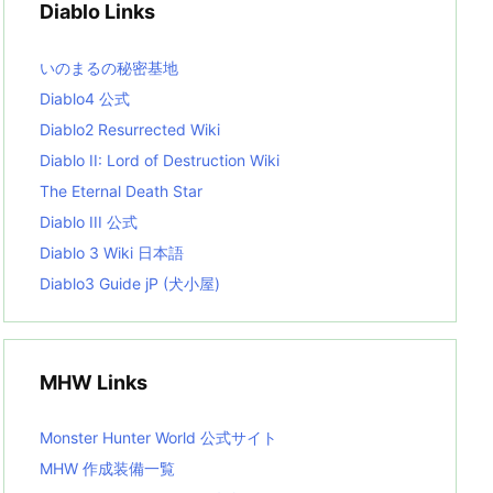
Diablo Links
e
s
L
いのまるの秘密基地
i
s
Diablo4 公式
t
Diablo2 Resurrected Wiki
Diablo II: Lord of Destruction Wiki
The Eternal Death Star
Diablo III 公式
Diablo 3 Wiki 日本語
Diablo3 Guide jP (犬小屋)
MHW Links
Monster Hunter World 公式サイト
MHW 作成装備一覧