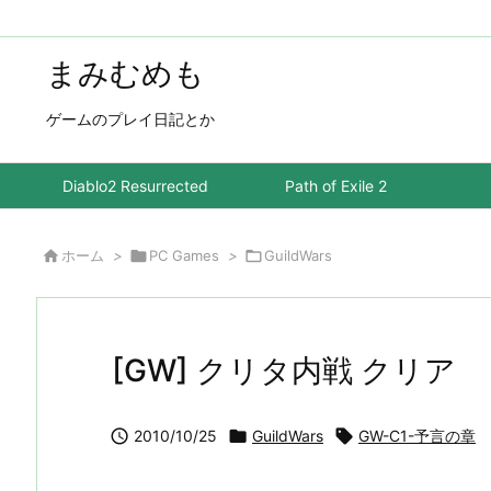
まみむめも
ゲームのプレイ日記とか
Diablo2 Resurrected
Path of Exile 2

ホーム
>

PC Games
>

GuildWars
[GW] クリタ内戦 クリア

2010/10/25

GuildWars

GW-C1-予言の章