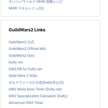
モンハンワールド MHW 攻略レシピ
MHW スキルシミュ(泣)
GuildWars2 Links
GuildWars2 公式
GuildWars2 Official Wiki
GuildWars2 Guru
Dulfy net
GW2 DB for Dulfy.net
Gaild Wars 2 Skills
ギルドウォーズ2 日本語wiki(非公式)
GW2 World Boss Timer (Dulfy.net)
GW2 Specialization Calculator (Dulfy)
Advanced GW2 Timer