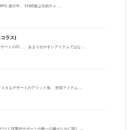
PG 進行中。 EN関連は当初チャ ...
ニコラス)
ートの印」。 あまり出やすいアイテムではな ...
スタルデザートのアリッド海。 所望アイテム ...
だけど攻撃的サポートや敵への嫌がらせに関し ...