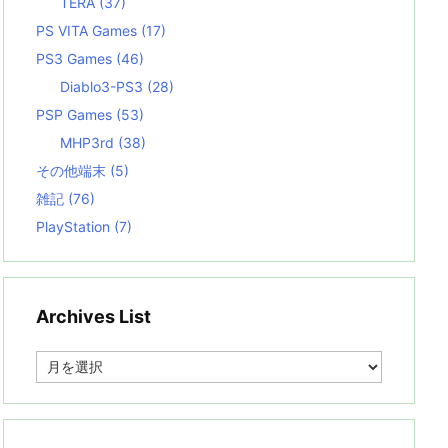
TERA
(37)
PS VITA Games
(17)
PS3 Games
(46)
Diablo3-PS3
(28)
PSP Games
(53)
MHP3rd
(38)
その他端末
(5)
雑記
(76)
PlayStation
(7)
Archives List
A
r
c
h
i
v