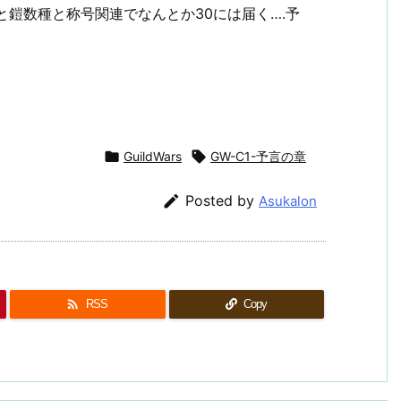
と鎧数種と称号関連でなんとか30には届く….予

GuildWars

GW-C1-予言の章

Posted by
Asukalon

RSS
Copy