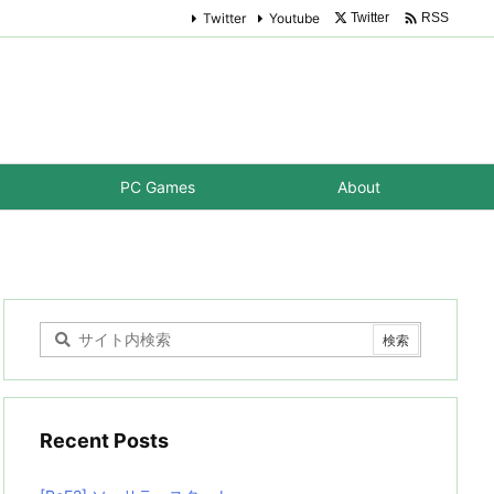

Twitter
Youtube
Twitter
RSS
PC Games
About
Recent Posts