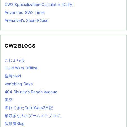
GW2 Specialization Calculator (Dulfy)
Advanced GW2 Timer
ArenaNet's SoundCloud
GW2 BLOGS
こじょらぼ
Guild Wars Offline
臨時nikki
Vanishing Days
404 Divinity's Reach Avenue
美空
遅れてきたGuildWars2日記
猫好きな人のゲームメモブログ。
似非屋Blog