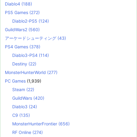
Diablo4
(188)
PS5 Games
(272)
Diablo2-PS5
(124)
GuildWars2
(560)
アーケードシューティング
(43)
PS4 Games
(378)
Diablo3-PS4
(114)
Destiny
(22)
MonsterHunterWorld
(277)
PC Games
(1,939)
Steam
(22)
GuildWars
(420)
Diablo3
(24)
C9
(135)
MonsterHunterFrontier
(656)
RF Online
(274)