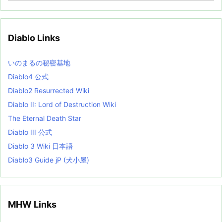
c
h
i
v
Diablo Links
e
s
L
いのまるの秘密基地
i
s
Diablo4 公式
t
Diablo2 Resurrected Wiki
Diablo II: Lord of Destruction Wiki
The Eternal Death Star
Diablo III 公式
Diablo 3 Wiki 日本語
Diablo3 Guide jP (犬小屋)
MHW Links