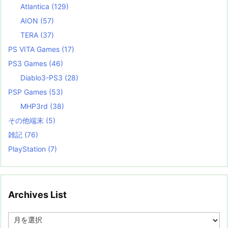
Atlantica
(129)
AION
(57)
TERA
(37)
PS VITA Games
(17)
PS3 Games
(46)
Diablo3-PS3
(28)
PSP Games
(53)
MHP3rd
(38)
その他端末
(5)
雑記
(76)
PlayStation
(7)
Archives List
A
r