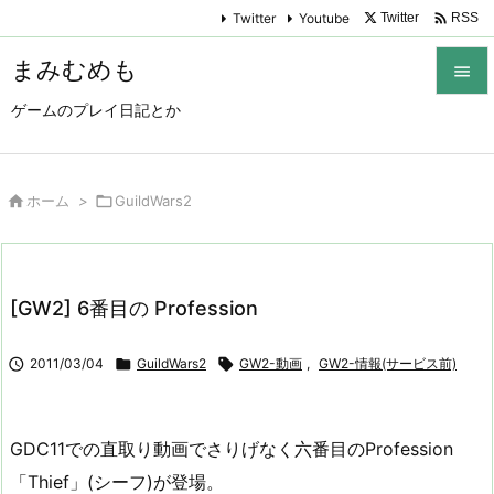

Twitter
Youtube
Twitter
RSS
まみむめも

ゲームのプレイ日記とか

メニュ

サイド

ホーム
>

GuildWars2

前へ

[GW2] 6番目の Profession
次へ


2011/03/04

GuildWars2

GW2-動画
,
GW2-情報(サービス前)
検索
GDC11での直取り動画でさりげなく六番目のProfession
「Thief」(シーフ)が登場。