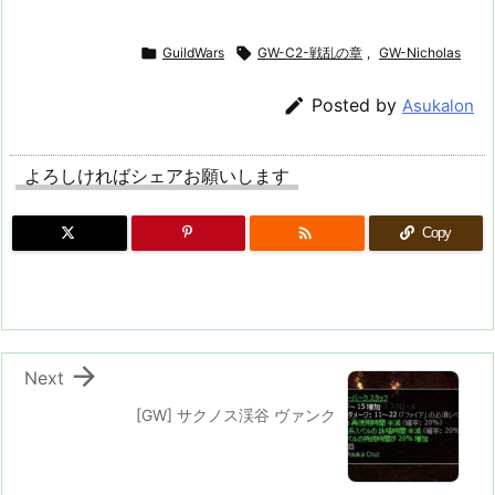

GuildWars

GW-C2-戦乱の章
,
GW-Nicholas

Posted by
Asukalon
よろしければシェアお願いします

Copy

Next
[GW] サクノス渓谷 ヴァンク