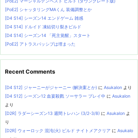
[PoE2] マーシャルテンペスト ビルド (ダウングレード版)
[PoE2] シャッタリングMAくん 装備調整とか
[D4 S14] シーズン14 エンドゲーム 雑感
[D4 S14] ドルイド 凍結切り裂きビルド
[D4 S14] シーズン14 「死主覚醒」スタート
[PoE2] アトラスパッシブは埋まった
Recent Comments
[D4 S12] ジャーニーがジャーニー (解決案とか)
に
Asukalon
より
[D4 S12] シーズン12 血宴殺戮 ソーサラー プレイ中
に
Asukalon
より
[D2R] ラダーシーズン13 週間トレハン (3/2-3/8)
に
Asukalon
よ
り
[D2R] ウォーロック 混沌(火) ビルド ナイトメアクリア
に
Asukalo