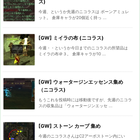
ス)
今週、というか先週のニコラスは ボーンアミュレ
ット。 倉庫キャラが20個近く持っ ...
[GW] ミイラの布 (ニコラス)
今週・・というか今日までのニコラスの所望品は
ミイラの布＠３。 倉庫キャラが10 ...
[GW] ウォータージンエッセンス集め
（ニコラス)
もうこれを投稿時には移動後ですが、先週のニコラ
スの収集品は「ウォータージンエッセ ...
[GW] ストーン カーブ 集め
今週のニコラスさんはC2アーボストーン内にい