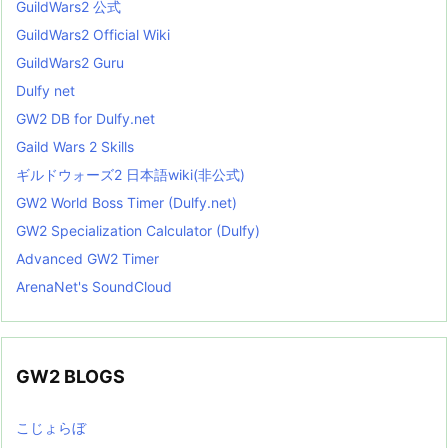
GuildWars2 公式
GuildWars2 Official Wiki
GuildWars2 Guru
Dulfy net
GW2 DB for Dulfy.net
Gaild Wars 2 Skills
ギルドウォーズ2 日本語wiki(非公式)
GW2 World Boss Timer (Dulfy.net)
GW2 Specialization Calculator (Dulfy)
Advanced GW2 Timer
ArenaNet's SoundCloud
GW2 BLOGS
こじょらぼ