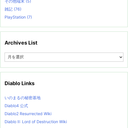
その他端末
(5)
雑記
(76)
PlayStation
(7)
Archives List
A
r
c
h
i
v
Diablo Links
e
s
L
いのまるの秘密基地
i
s
Diablo4 公式
t
Diablo2 Resurrected Wiki
Diablo II: Lord of Destruction Wiki