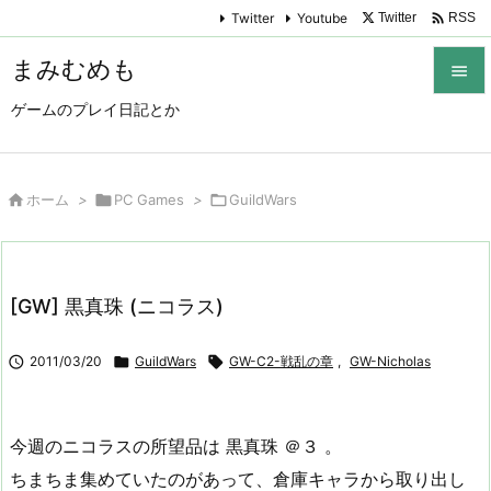

Twitter
Youtube
Twitter
RSS
まみむめも

ゲームのプレイ日記とか

メニュ

サイド

ホーム
>

PC Games
>

GuildWars

前へ

[GW] 黒真珠 (ニコラス)
次へ


2011/03/20

GuildWars

GW-C2-戦乱の章
,
GW-Nicholas
検索
今週のニコラスの所望品は 黒真珠 ＠３ 。
ちまちま集めていたのがあって、倉庫キャラから取り出し