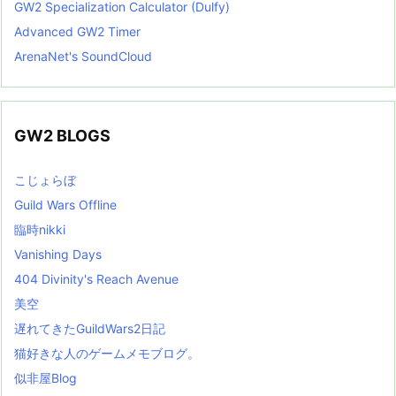
GW2 Specialization Calculator (Dulfy)
Advanced GW2 Timer
ArenaNet's SoundCloud
GW2 BLOGS
こじょらぼ
Guild Wars Offline
臨時nikki
Vanishing Days
404 Divinity's Reach Avenue
美空
遅れてきたGuildWars2日記
猫好きな人のゲームメモブログ。
似非屋Blog