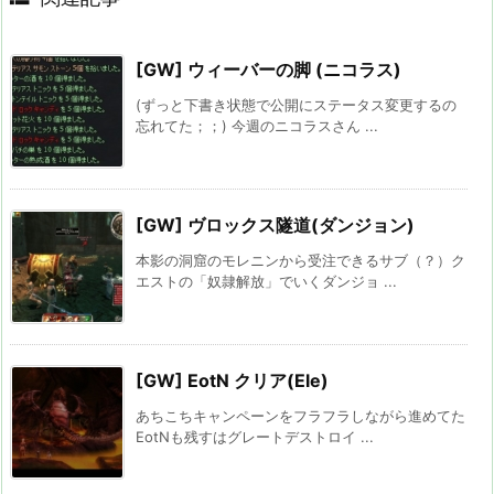
[GW] ウィーバーの脚 (ニコラス)
(ずっと下書き状態で公開にステータス変更するの
忘れてた；；) 今週のニコラスさん ...
[GW] ヴロックス隧道(ダンジョン)
本影の洞窟のモレニンから受注できるサブ（？）ク
エストの「奴隷解放」でいくダンジョ ...
[GW] EotN クリア(Ele)
あちこちキャンペーンをフラフラしながら進めてた
EotNも残すはグレートデストロイ ...