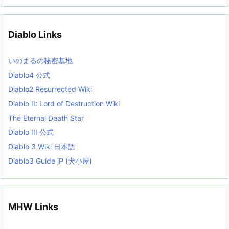
c
h
i
v
Diablo Links
e
s
L
いのまるの秘密基地
i
s
Diablo4 公式
t
Diablo2 Resurrected Wiki
Diablo II: Lord of Destruction Wiki
The Eternal Death Star
Diablo III 公式
Diablo 3 Wiki 日本語
Diablo3 Guide jP (犬小屋)
MHW Links