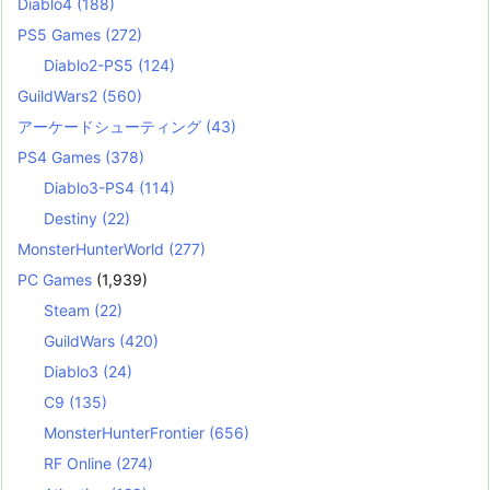
Diablo4
(188)
PS5 Games
(272)
Diablo2-PS5
(124)
GuildWars2
(560)
アーケードシューティング
(43)
PS4 Games
(378)
Diablo3-PS4
(114)
Destiny
(22)
MonsterHunterWorld
(277)
PC Games
(1,939)
Steam
(22)
GuildWars
(420)
Diablo3
(24)
C9
(135)
MonsterHunterFrontier
(656)
RF Online
(274)