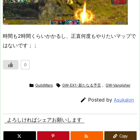
時間も2時間くらいかかるし、正直何度もやりたいマップで
はないです；；
0

GuildWars

GW-EX1-新たなる予言
,
GW-Vanqisher

Posted by
Asukalon
よろしければシェアお願いします

Copy