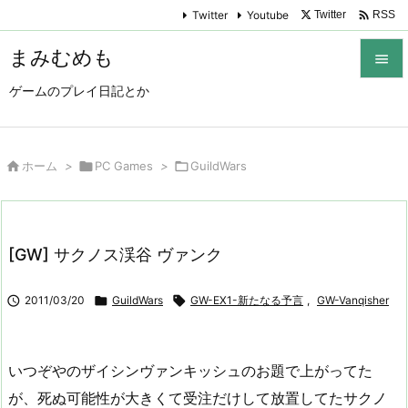

Twitter
Youtube
Twitter
RSS
まみむめも

ゲームのプレイ日記とか

メニュ

サイド

ホーム
>

PC Games
>

GuildWars

前へ

[GW] サクノス渓谷 ヴァンク
次へ


2011/03/20

GuildWars

GW-EX1-新たなる予言
,
GW-Vanqisher
検索
いつぞやのザイシンヴァンキッシュのお題で上がってた
が、死ぬ可能性が大きくて受注だけして放置してたサクノ