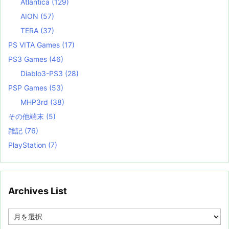
Atlantica
(129)
AION
(57)
TERA
(37)
PS VITA Games
(17)
PS3 Games
(46)
Diablo3-PS3
(28)
PSP Games
(53)
MHP3rd
(38)
その他端末
(5)
雑記
(76)
PlayStation
(7)
Archives List
A
r