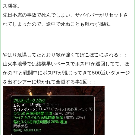
ス渓谷。
先日不慮の事故で死んでしまい、サバイバーがリセットさ
れてしまったので、途中で死ぬことも厭わず挑戦。
やはり危惧してたとおり敵が強くてぼこぼこにされる；；
山火事地帯では結構早いペースでボスPTが巡回してて、ほ
かのPTと戦闘中にボスPTが混じってきて500近いダメージ
を出すシアーに焼かれて全滅する事2回；；