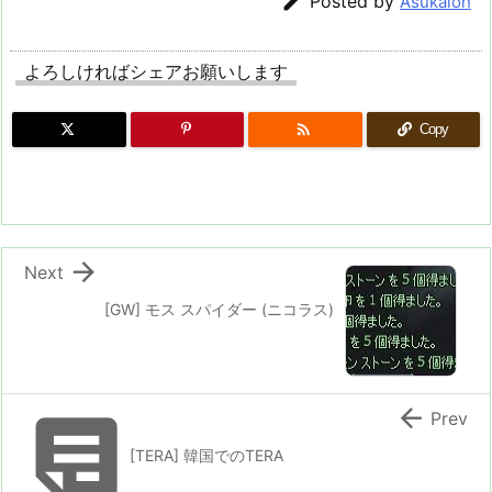

Posted by
Asukalon
よろしければシェアお願いします

Copy

Next
[GW] モス スパイダー (ニコラス)


Prev
[TERA] 韓国でのTERA