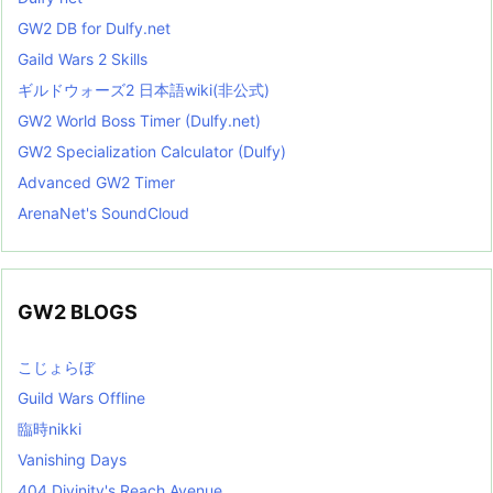
GW2 DB for Dulfy.net
Gaild Wars 2 Skills
ギルドウォーズ2 日本語wiki(非公式)
GW2 World Boss Timer (Dulfy.net)
GW2 Specialization Calculator (Dulfy)
Advanced GW2 Timer
ArenaNet's SoundCloud
GW2 BLOGS
こじょらぼ
Guild Wars Offline
臨時nikki
Vanishing Days
404 Divinity's Reach Avenue