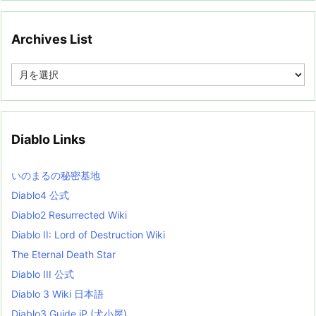
Archives List
A
r
c
h
i
v
Diablo Links
e
s
L
いのまるの秘密基地
i
s
Diablo4 公式
t
Diablo2 Resurrected Wiki
Diablo II: Lord of Destruction Wiki
The Eternal Death Star
Diablo III 公式
Diablo 3 Wiki 日本語
Diablo3 Guide jP (犬小屋)