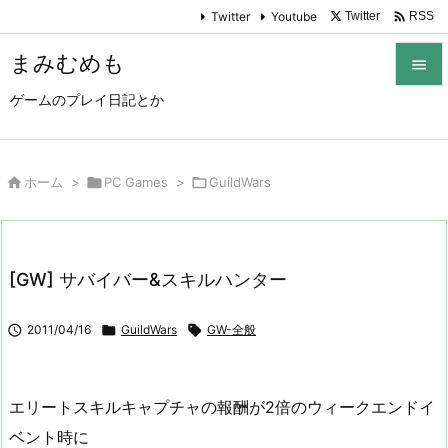

Twitter
Youtube
Twitter
RSS
まみむめも

ゲームのプレイ日記とか

メニュ

サイド

ホーム
>

PC Games
>

GuildWars

前へ

[GW] サバイバー&スキルハンター
次へ


2011/04/16

GuildWars

GW-全般
検索
エリートスキルキャプチャの報酬が2倍のウィークエンドイ
ベント時に