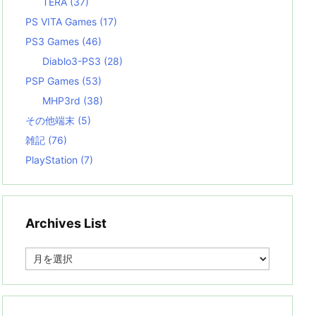
TERA
(37)
PS VITA Games
(17)
PS3 Games
(46)
Diablo3-PS3
(28)
PSP Games
(53)
MHP3rd
(38)
その他端末
(5)
雑記
(76)
PlayStation
(7)
Archives List
A
r
c
h
i
v