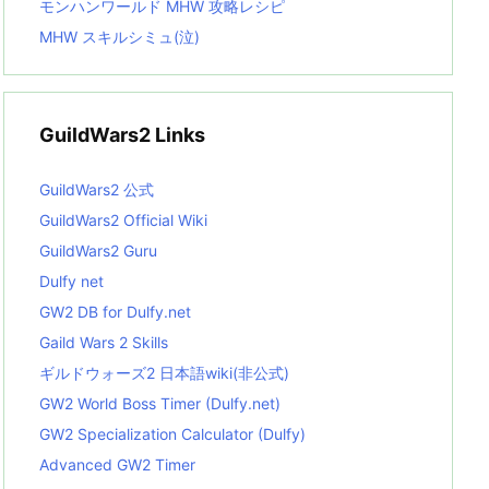
モンハンワールド MHW 攻略レシピ
MHW スキルシミュ(泣)
GuildWars2 Links
GuildWars2 公式
GuildWars2 Official Wiki
GuildWars2 Guru
Dulfy net
GW2 DB for Dulfy.net
Gaild Wars 2 Skills
ギルドウォーズ2 日本語wiki(非公式)
GW2 World Boss Timer (Dulfy.net)
GW2 Specialization Calculator (Dulfy)
Advanced GW2 Timer