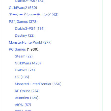
Diablo2-PS5
(124)
GuildWars2
(560)
アーケードシューティング
(43)
PS4 Games
(378)
Diablo3-PS4
(114)
Destiny
(22)
MonsterHunterWorld
(277)
PC Games
(1,939)
Steam
(22)
GuildWars
(420)
Diablo3
(24)
C9
(135)
MonsterHunterFrontier
(656)
RF Online
(274)
Atlantica
(129)
AION
(57)