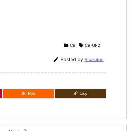

C9

C9-UP2

Posted by
Asukalon

RSS
Copy