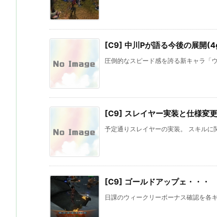
[C9] 中川Pが語る今後の展開(4g
圧倒的なスピード感を誇る新キャラ「ウィ
[C9] スレイヤー実装と仕様変
予定通りスレイヤーの実装。 スキルに関し
[C9] ゴールドアップェ・・・
日課のウィークリーボーナス確認を各キャ