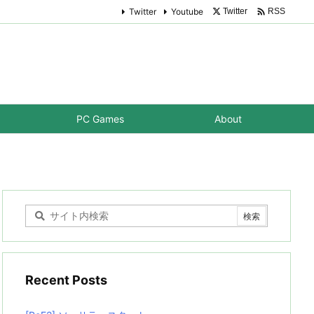

Twitter
Youtube
Twitter
RSS
PC Games
About
Recent Posts