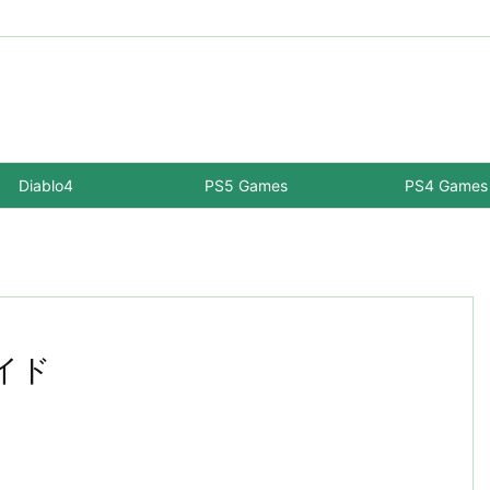
Diablo4
PS5 Games
PS4 Games
レイド