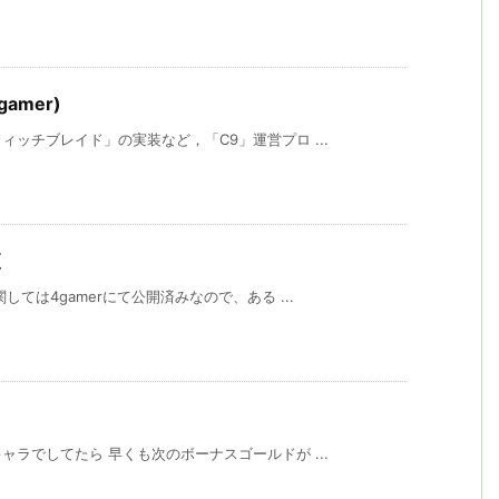
amer)
ッチブレイド」の実装など，「C9」運営プロ ...
更
ては4gamerにて公開済みなので、ある ...
ラでしてたら 早くも次のボーナスゴールドが ...