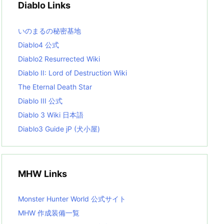
Diablo Links
e
s
L
いのまるの秘密基地
i
s
Diablo4 公式
t
Diablo2 Resurrected Wiki
Diablo II: Lord of Destruction Wiki
The Eternal Death Star
Diablo III 公式
Diablo 3 Wiki 日本語
Diablo3 Guide jP (犬小屋)
MHW Links
Monster Hunter World 公式サイト
MHW 作成装備一覧