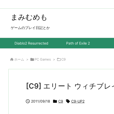
まみむめも
ゲームのプレイ日記とか
Diablo2 Resurrected
Path of Exile 2

ホーム
>

PC Games
>

C9
[C9] エリート ウィチブ

2011/09/18

C9

C9-UP2