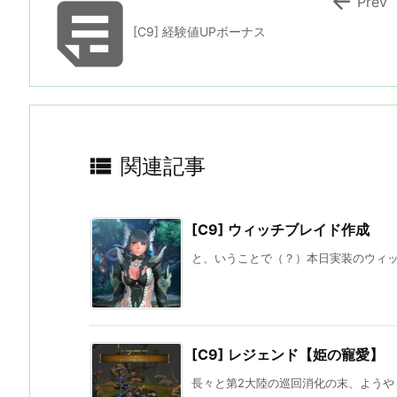


Prev
[C9] 経験値UPボーナス

関連記事
[C9] ウィッチブレイド作成
と、いうことで（？）本日実装のウィッチ
[C9] レジェンド【姫の寵愛】
長々と第2大陸の巡回消化の末、ようやく