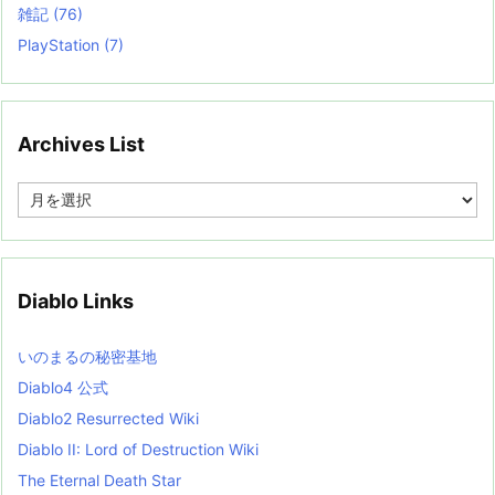
雑記
(76)
PlayStation
(7)
Archives List
A
r
c
h
i
v
Diablo Links
e
s
L
いのまるの秘密基地
i
s
Diablo4 公式
t
Diablo2 Resurrected Wiki
Diablo II: Lord of Destruction Wiki
The Eternal Death Star