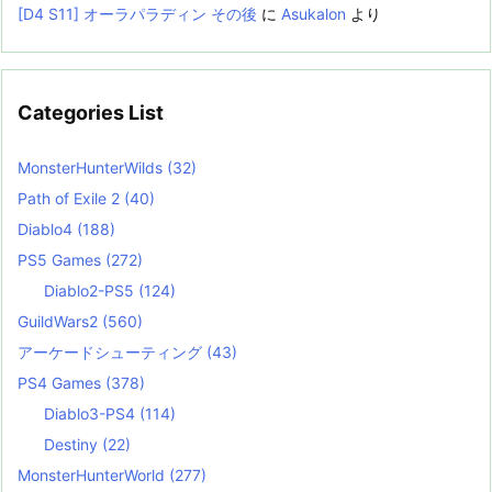
[D4 S11] オーラパラディン その後
に
Asukalon
より
Categories List
MonsterHunterWilds
(32)
Path of Exile 2
(40)
Diablo4
(188)
PS5 Games
(272)
Diablo2-PS5
(124)
GuildWars2
(560)
アーケードシューティング
(43)
PS4 Games
(378)
Diablo3-PS4
(114)
Destiny
(22)
MonsterHunterWorld
(277)