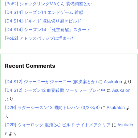
[PoE2] シャッタリングMAくん 装備調整とか
[D4 S14] シーズン14 エンドゲーム 雑感
[D4 S14] ドルイド 凍結切り裂きビルド
[D4 S14] シーズン14 「死主覚醒」スタート
[PoE2] アトラスパッシブは埋まった
Recent Comments
[D4 S12] ジャーニーがジャーニー (解決案とか)
に
Asukalon
より
[D4 S12] シーズン12 血宴殺戮 ソーサラー プレイ中
に
Asukalon
より
[D2R] ラダーシーズン13 週間トレハン (3/2-3/8)
に
Asukalon
よ
り
[D2R] ウォーロック 混沌(火) ビルド ナイトメアクリア
に
Asukalo
n
より