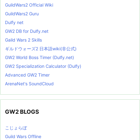
GuildWars2 Official Wiki
GuildWars2 Guru
Dulfy net
GW2 DB for Dulfy.net
Gaild Wars 2 Skills
ギルドウォーズ2 日本語wiki(非公式)
GW2 World Boss Timer (Dulfy.net)
GW2 Specialization Calculator (Dulfy)
Advanced GW2 Timer
ArenaNet's SoundCloud
GW2 BLOGS
こじょらぼ
Guild Wars Offline