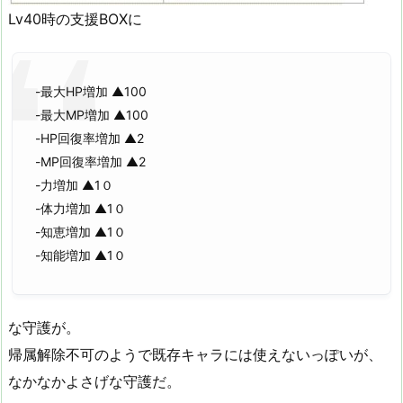
Lv40時の支援BOXに
-最大HP増加 ▲100
-最大MP増加 ▲100
-HP回復率増加 ▲2
-MP回復率増加 ▲2
-力増加 ▲1０
-体力増加 ▲1０
-知恵増加 ▲1０
-知能増加 ▲1０
な守護が。
帰属解除不可のようで既存キャラには使えないっぽいが、
なかなかよさげな守護だ。