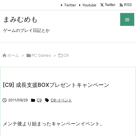

Twitter
Youtube
Twitter
RSS
まみむめも

ゲームのプレイ日記とか

メニュ

サイド

ホーム
>

PC Games
>

C9

前へ

[C9] 成長支援BOXプレゼントキャンペーン
次へ


2011/09/29

C9

C9-イベント
検索
メンテ後より始まったキャンペーンイベント。