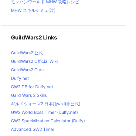
モンハンワールド MHW 攻略レシピ
MHW スキルシミュ(泣)
GuildWars2 Links
GuildWars2 公式
GuildWars2 Official Wiki
GuildWars2 Guru
Dulfy net
GW2 DB for Dulfy.net
Gaild Wars 2 Skills
ギルドウォーズ2 日本語wiki(非公式)
GW2 World Boss Timer (Dulfy.net)
GW2 Specialization Calculator (Dulfy)
Advanced GW2 Timer