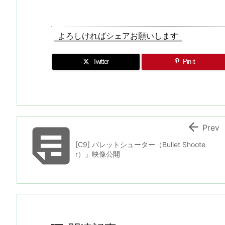
よろしければシェアお願いします
Twitter
Pin it


Prev
[C9] バレットシューター（Bullet Shoote
r）」映像公開