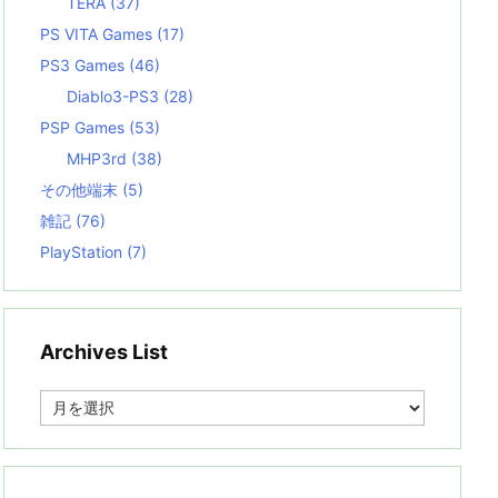
TERA
(37)
PS VITA Games
(17)
PS3 Games
(46)
Diablo3-PS3
(28)
PSP Games
(53)
MHP3rd
(38)
その他端末
(5)
雑記
(76)
PlayStation
(7)
Archives List
A
r
c
h
i
v