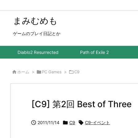
まみむめも
ゲームのプレイ日記とか
Diablo2 Resurrected
Path of Exile 2

ホーム
>

PC Games
>

C9
[C9] 第2回 Best of Three

2011/11/14

C9

C9-イベント