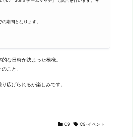
での「3on3 チームマッチ」で試合を行います。各
までの期間となります。
体的な日時が決まった模様。
とのこと。
繰り広げられるか楽しみです。

C9

C9-イベント