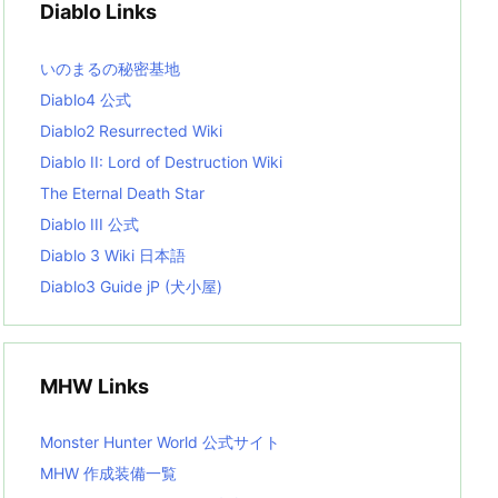
Diablo Links
e
s
L
いのまるの秘密基地
i
s
Diablo4 公式
t
Diablo2 Resurrected Wiki
Diablo II: Lord of Destruction Wiki
The Eternal Death Star
Diablo III 公式
Diablo 3 Wiki 日本語
Diablo3 Guide jP (犬小屋)
MHW Links
Monster Hunter World 公式サイト
MHW 作成装備一覧