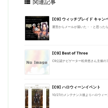

関連記事
[C9] ウィッチブレイド キャン
運営からメールが届いた・・と思ったら、
[C9] Best of Three
C9公認ナビゲーター松井悠さん主催のアンオ
[C9] ハロウィーンイベント
10/27のメンテナンス後よりハロウィー