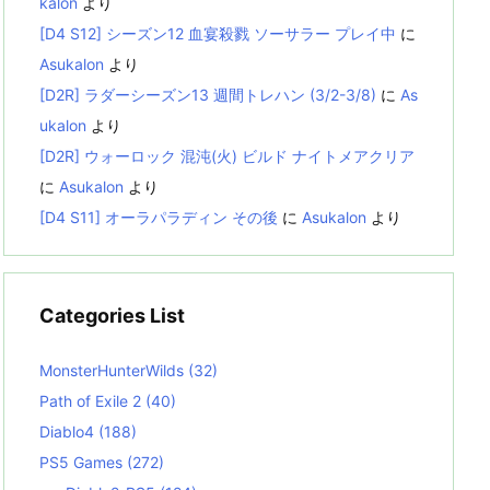
kalon
より
[D4 S12] シーズン12 血宴殺戮 ソーサラー プレイ中
に
Asukalon
より
[D2R] ラダーシーズン13 週間トレハン (3/2-3/8)
に
As
ukalon
より
[D2R] ウォーロック 混沌(火) ビルド ナイトメアクリア
に
Asukalon
より
[D4 S11] オーラパラディン その後
に
Asukalon
より
Categories List
MonsterHunterWilds
(32)
Path of Exile 2
(40)
Diablo4
(188)
PS5 Games
(272)