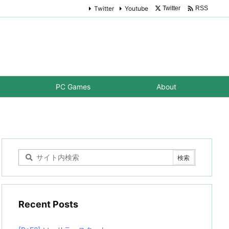

Twitter
Youtube
Twitter
RSS
PC Games
About
Recent Posts