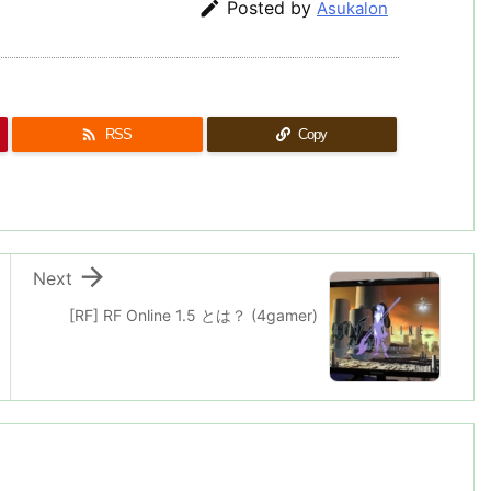

Posted by
Asukalon

RSS
Copy

Next
[RF] RF Online 1.5 とは？ (4gamer)