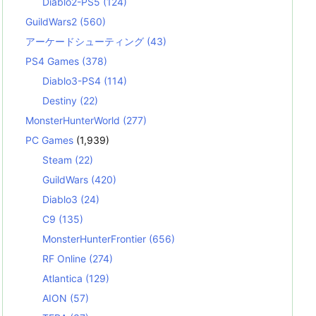
Diablo2-PS5
(124)
GuildWars2
(560)
アーケードシューティング
(43)
PS4 Games
(378)
Diablo3-PS4
(114)
Destiny
(22)
MonsterHunterWorld
(277)
PC Games
(1,939)
Steam
(22)
GuildWars
(420)
Diablo3
(24)
C9
(135)
MonsterHunterFrontier
(656)
RF Online
(274)
Atlantica
(129)
AION
(57)