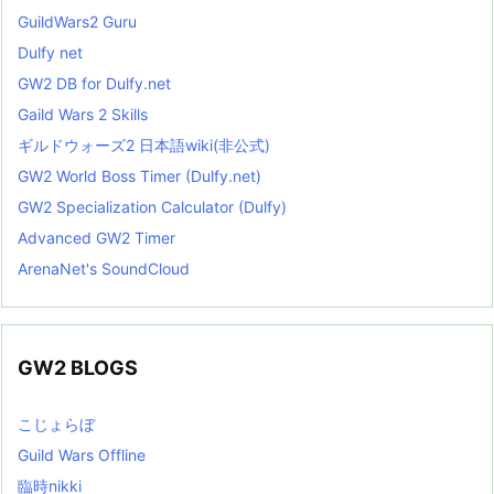
GuildWars2 Guru
Dulfy net
GW2 DB for Dulfy.net
Gaild Wars 2 Skills
ギルドウォーズ2 日本語wiki(非公式)
GW2 World Boss Timer (Dulfy.net)
GW2 Specialization Calculator (Dulfy)
Advanced GW2 Timer
ArenaNet's SoundCloud
GW2 BLOGS
こじょらぼ
Guild Wars Offline
臨時nikki