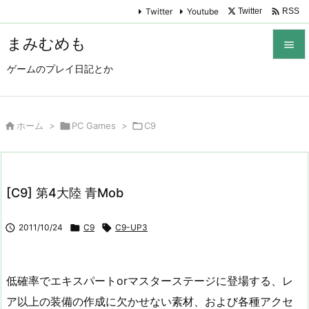

Twitter
Youtube
Twitter
RSS
まみむめも

ゲームのプレイ日記とか

メニュ

サイド

ホーム
>

PC Games
>

C9

前へ

[C9] 第4大陸 青Mob
次へ


2011/10/24

C9

C9-UP3
検索
低確率でエキスパートorマスターステージに登場する、レ
ア以上の装備の作成に欠かせない素材、および各種アクセ