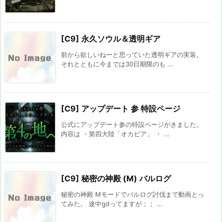
[C9] 永久ソウル＆透明ギア
前から欲しいねーと思っていた透明ギアの実装。
それとともに今までは30日期限のも ...
[C9] アップデート 参 特設ページ
公式にアップデート参の特設ページがきました。
内容は ・第四大陸「オカピア」 ・ ...
[C9] 秘密の神殿 (M) バルログ
秘密の神殿 Mモードでバルログ討伐まで動画とっ
てみた。 途中gdってますが；； ...