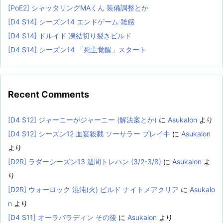
[PoE2] シャッタリングMAくん 装備調整とか
[D4 S14] シーズン14 エンドゲーム 雑感
[D4 S14] ドルイド 凍結切り裂きビルド
[D4 S14] シーズン14 「死主覚醒」スタート
Recent Comments
[D4 S12] ジャーニーがジャーニー (解決案とか)
に
Asukalon
より
[D4 S12] シーズン12 血宴殺戮 ソーサラー プレイ中
に
Asukalon
より
[D2R] ラダーシーズン13 週間トレハン (3/2-3/8)
に
Asukalon
よ
り
[D2R] ウォーロック 混沌(火) ビルド ナイトメアクリア
に
Asukalo
n
より
[D4 S11] オーラパラディン その後
に
Asukalon
より