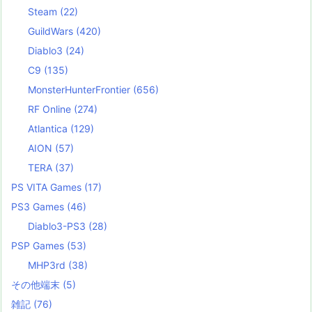
Steam
(22)
GuildWars
(420)
Diablo3
(24)
C9
(135)
MonsterHunterFrontier
(656)
RF Online
(274)
Atlantica
(129)
AION
(57)
TERA
(37)
PS VITA Games
(17)
PS3 Games
(46)
Diablo3-PS3
(28)
PSP Games
(53)
MHP3rd
(38)
その他端末
(5)
雑記
(76)