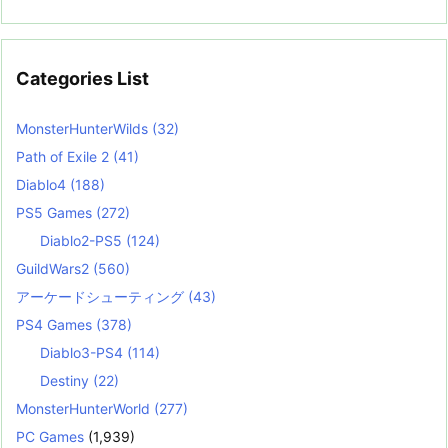
Categories List
MonsterHunterWilds
(32)
Path of Exile 2
(41)
Diablo4
(188)
PS5 Games
(272)
Diablo2-PS5
(124)
GuildWars2
(560)
アーケードシューティング
(43)
PS4 Games
(378)
Diablo3-PS4
(114)
Destiny
(22)
MonsterHunterWorld
(277)
PC Games
(1,939)