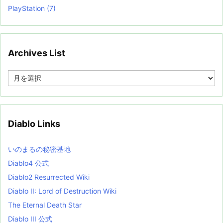
PlayStation
(7)
Archives List
A
r
c
h
i
v
Diablo Links
e
s
L
いのまるの秘密基地
i
s
Diablo4 公式
t
Diablo2 Resurrected Wiki
Diablo II: Lord of Destruction Wiki
The Eternal Death Star
Diablo III 公式