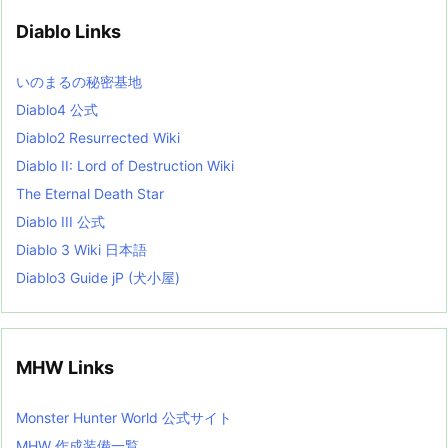
i
v
Diablo Links
e
s
L
いのまるの秘密基地
i
s
Diablo4 公式
t
Diablo2 Resurrected Wiki
Diablo II: Lord of Destruction Wiki
The Eternal Death Star
Diablo III 公式
Diablo 3 Wiki 日本語
Diablo3 Guide jP (犬小屋)
MHW Links
Monster Hunter World 公式サイト
MHW 作成装備一覧