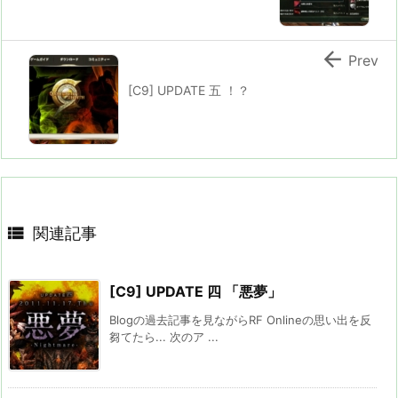

Prev
[C9] UPDATE 五 ！？

関連記事
[C9] UPDATE 四 「悪夢」
Blogの過去記事を見ながらRF Onlineの思い出を反
芻てたら... 次のア ...