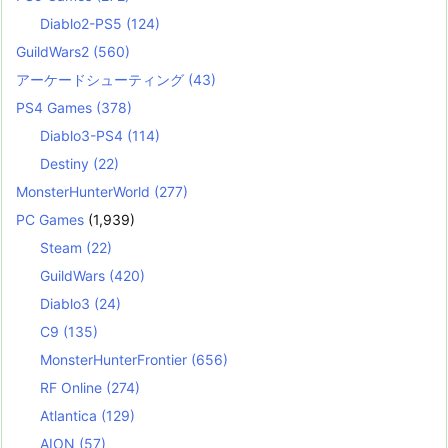
Diablo2-PS5
(124)
GuildWars2
(560)
アーケードシューティング
(43)
PS4 Games
(378)
Diablo3-PS4
(114)
Destiny
(22)
MonsterHunterWorld
(277)
PC Games
(1,939)
Steam
(22)
GuildWars
(420)
Diablo3
(24)
C9
(135)
MonsterHunterFrontier
(656)
RF Online
(274)
Atlantica
(129)
AION
(57)