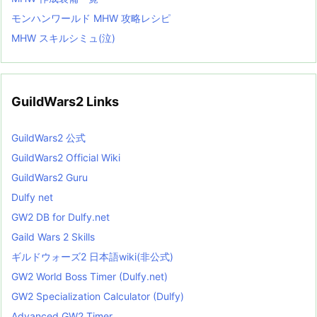
モンハンワールド MHW 攻略レシピ
MHW スキルシミュ(泣)
GuildWars2 Links
GuildWars2 公式
GuildWars2 Official Wiki
GuildWars2 Guru
Dulfy net
GW2 DB for Dulfy.net
Gaild Wars 2 Skills
ギルドウォーズ2 日本語wiki(非公式)
GW2 World Boss Timer (Dulfy.net)
GW2 Specialization Calculator (Dulfy)
Advanced GW2 Timer