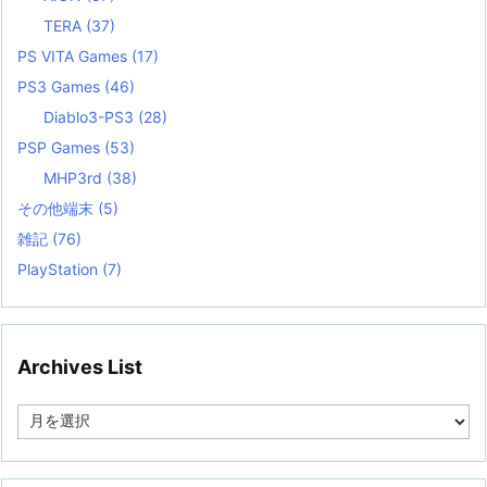
TERA
(37)
PS VITA Games
(17)
PS3 Games
(46)
Diablo3-PS3
(28)
PSP Games
(53)
MHP3rd
(38)
その他端末
(5)
雑記
(76)
PlayStation
(7)
Archives List
A
r
c
h