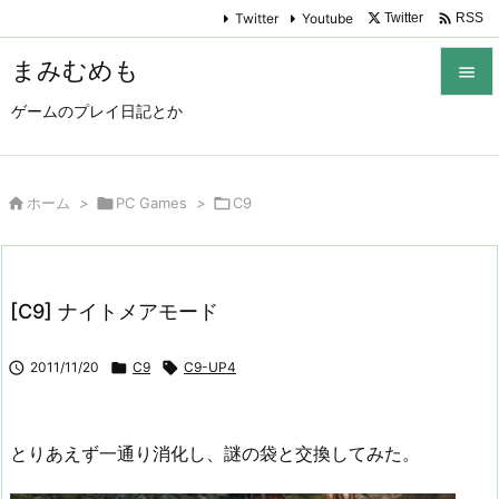

Twitter
Youtube
Twitter
RSS
まみむめも

ゲームのプレイ日記とか

メニュ

サイド

ホーム
>

PC Games
>

C9

前へ

[C9] ナイトメアモード
次へ


2011/11/20

C9

C9-UP4
検索
とりあえず一通り消化し、謎の袋と交換してみた。