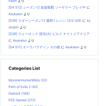
kalon
より
[D4 S12] シーズン12 血宴殺戮 ソーサラー プレイ中
に
Asukalon
より
[D2R] ラダーシーズン13 週間トレハン (3/2-3/8)
に
As
ukalon
より
[D2R] ウォーロック 混沌(火) ビルド ナイトメアクリア
に
Asukalon
より
[D4 S11] オーラパラディン その後
に
Asukalon
より
Categories List
MonsterHunterWilds
(32)
Path of Exile 2
(40)
Diablo4
(188)
PS5 Games
(272)