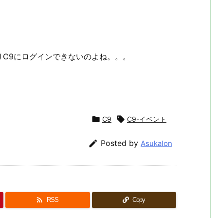
りC9にログインできないのよね。。。

C9

C9-イベント

Posted by
Asukalon

RSS
Copy