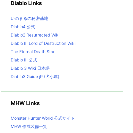
Diablo Links
e
s
L
いのまるの秘密基地
i
s
Diablo4 公式
t
Diablo2 Resurrected Wiki
Diablo II: Lord of Destruction Wiki
The Eternal Death Star
Diablo III 公式
Diablo 3 Wiki 日本語
Diablo3 Guide jP (犬小屋)
MHW Links
Monster Hunter World 公式サイト
MHW 作成装備一覧