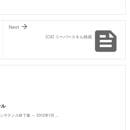

Next

[C9] リーパースキル雑感
ール
テナンス終了後 ～ 2012年1月 ...