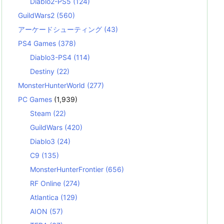
Diablo2-PS5
(124)
GuildWars2
(560)
アーケードシューティング
(43)
PS4 Games
(378)
Diablo3-PS4
(114)
Destiny
(22)
MonsterHunterWorld
(277)
PC Games
(1,939)
Steam
(22)
GuildWars
(420)
Diablo3
(24)
C9
(135)
MonsterHunterFrontier
(656)
RF Online
(274)
Atlantica
(129)
AION
(57)