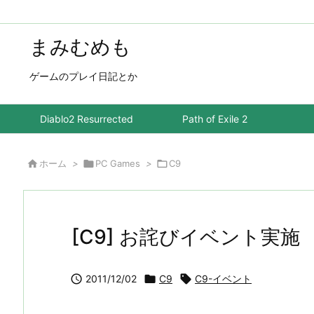
まみむめも
ゲームのプレイ日記とか
Diablo2 Resurrected
Path of Exile 2

ホーム
>

PC Games
>

C9
[C9] お詫びイベント実施

2011/12/02

C9

C9-イベント