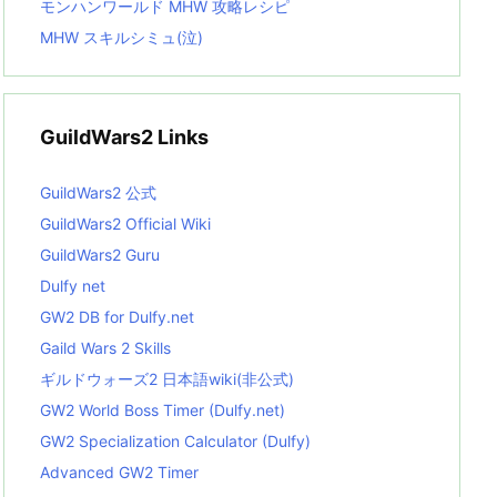
モンハンワールド MHW 攻略レシピ
MHW スキルシミュ(泣)
GuildWars2 Links
GuildWars2 公式
GuildWars2 Official Wiki
GuildWars2 Guru
Dulfy net
GW2 DB for Dulfy.net
Gaild Wars 2 Skills
ギルドウォーズ2 日本語wiki(非公式)
GW2 World Boss Timer (Dulfy.net)
GW2 Specialization Calculator (Dulfy)
Advanced GW2 Timer