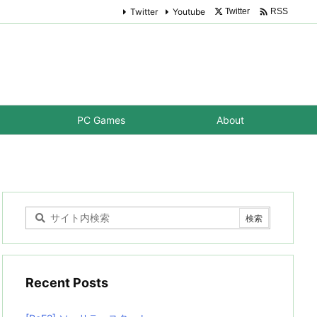

Twitter
Youtube
Twitter
RSS
PC Games
About
Recent Posts