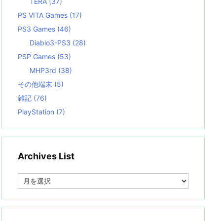
TERA
(37)
PS VITA Games
(17)
PS3 Games
(46)
Diablo3-PS3
(28)
PSP Games
(53)
MHP3rd
(38)
その他端末
(5)
雑記
(76)
PlayStation
(7)
Archives List
A
r
c
h
i
v