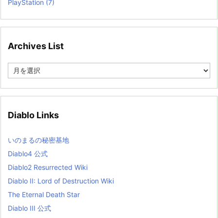
PlayStation
(7)
Archives List
A
r
c
h
i
v
Diablo Links
e
s
L
いのまるの秘密基地
i
s
Diablo4 公式
t
Diablo2 Resurrected Wiki
Diablo II: Lord of Destruction Wiki
The Eternal Death Star
Diablo III 公式