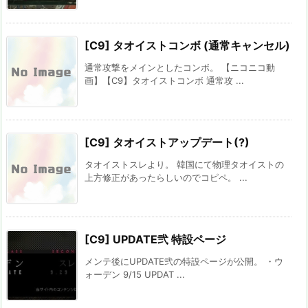
[C9] タオイストコンボ (通常キャンセル)
通常攻撃をメインとしたコンボ。 【ニコニコ動
画】【C9】タオイストコンボ 通常攻 ...
[C9] タオイストアップデート(?)
タオイストスレより。 韓国にて物理タオイストの
上方修正があったらしいのでコピペ。 ...
[C9] UPDATE弐 特設ページ
メンテ後にUPDATE弐の特設ページが公開。 ・ウ
ォーデン 9/15 UPDAT ...