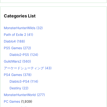
Categories List
MonsterHunterWilds
(32)
Path of Exile 2
(41)
Diablo4
(188)
PS5 Games
(272)
Diablo2-PS5
(124)
GuildWars2
(560)
アーケードシューティング
(43)
PS4 Games
(378)
Diablo3-PS4
(114)
Destiny
(22)
MonsterHunterWorld
(277)
PC Games
(1,939)