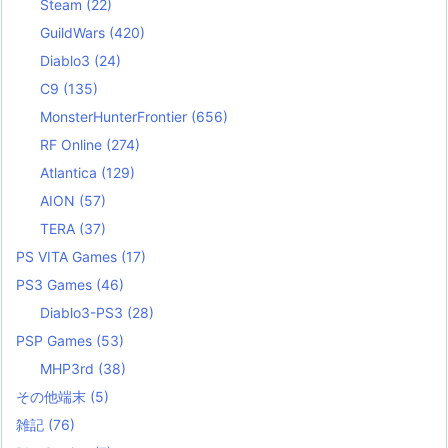
Steam
(22)
GuildWars
(420)
Diablo3
(24)
C9
(135)
MonsterHunterFrontier
(656)
RF Online
(274)
Atlantica
(129)
AION
(57)
TERA
(37)
PS VITA Games
(17)
PS3 Games
(46)
Diablo3-PS3
(28)
PSP Games
(53)
MHP3rd
(38)
その他端末
(5)
雑記
(76)