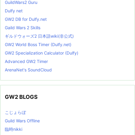
GuildWars2 Guru
Dulfy net
GW2 DB for Dulfy.net
Gaild Wars 2 Skills
ギルドウォーズ2 日本語wiki(非公式)
GW2 World Boss Timer (Dulfy.net)
GW2 Specialization Calculator (Dulfy)
Advanced GW2 Timer
ArenaNet's SoundCloud
GW2 BLOGS
こじょらぼ
Guild Wars Offline
臨時nikki