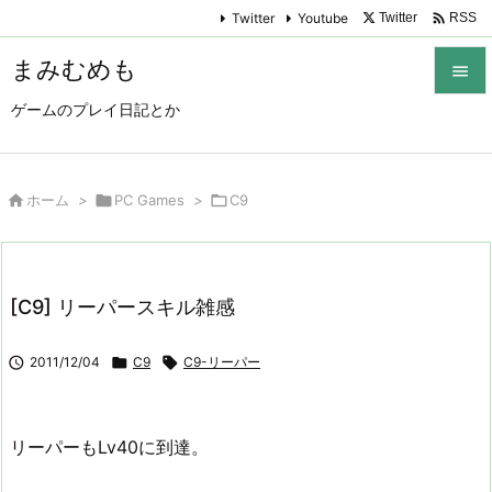

Twitter
Youtube
Twitter
RSS
まみむめも

ゲームのプレイ日記とか

メニュ

サイド

ホーム
>

PC Games
>

C9

前へ

[C9] リーパースキル雑感
次へ


2011/12/04

C9

C9-リーパー
検索
リーパーもLv40に到達。