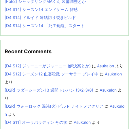
[PoE2] シャッタリングMAくん 装備調整とか
[D4 S14] シーズン14 エンドゲーム 雑感
[D4 S14] ドルイド 凍結切り裂きビルド
[D4 S14] シーズン14 「死主覚醒」スタート
Recent Comments
[D4 S12] ジャーニーがジャーニー (解決案とか)
に
Asukalon
より
[D4 S12] シーズン12 血宴殺戮 ソーサラー プレイ中
に
Asukalon
より
[D2R] ラダーシーズン13 週間トレハン (3/2-3/8)
に
Asukalon
よ
り
[D2R] ウォーロック 混沌(火) ビルド ナイトメアクリア
に
Asukalo
n
より
[D4 S11] オーラパラディン その後
に
Asukalon
より