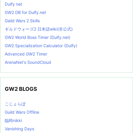
Dulfy net
GW2 DB for Dulfy.net
Gaild Wars 2 Skills
ギルドウォーズ2 日本語wiki(非公式)
GW2 World Boss Timer (Dulfy.net)
GW2 Specialization Calculator (Dulfy)
Advanced GW2 Timer
ArenaNet's SoundCloud
GW2 BLOGS
こじょらぼ
Guild Wars Offline
臨時nikki
Vanishing Days