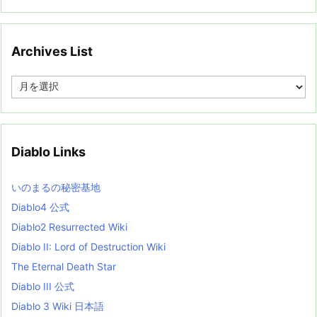
Archives List
A
r
c
h
i
v
Diablo Links
e
s
L
いのまるの秘密基地
i
s
Diablo4 公式
t
Diablo2 Resurrected Wiki
Diablo II: Lord of Destruction Wiki
The Eternal Death Star
Diablo III 公式
Diablo 3 Wiki 日本語