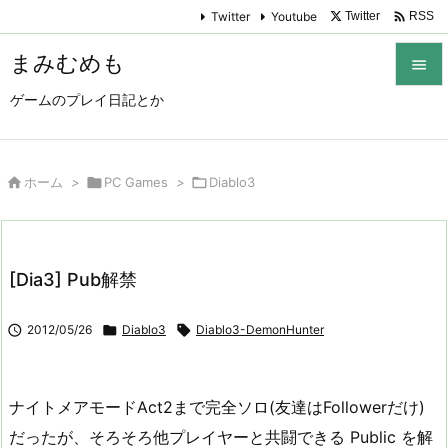

Twitter
Youtube
Twitter
RSS
まみむめも

ゲームのプレイ日記とか

メニュ

サイド

ホーム
>

PC Games
>

Diablo3

前へ

[Dia3] Pub解禁
次へ


2012/05/26

Diablo3

Diablo3-DemonHunter
検索
ナイトメアモードAct2まで完全ソロ(友達はFollowerだけ)
だったが、そろそろ他プレイヤーと共闘できる Public を解