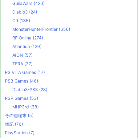
GuildWars
(420)
Diablo3
(24)
C9
(135)
MonsterHunterFrontier
(656)
RF Online
(274)
Atlantica
(129)
AION
(57)
TERA
(37)
PS VITA Games
(17)
PS3 Games
(46)
Diablo3-PS3
(28)
PSP Games
(53)
MHP3rd
(38)
その他端末
(5)
雑記
(76)
PlayStation
(7)