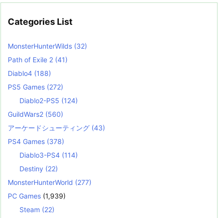
Categories List
MonsterHunterWilds
(32)
Path of Exile 2
(41)
Diablo4
(188)
PS5 Games
(272)
Diablo2-PS5
(124)
GuildWars2
(560)
アーケードシューティング
(43)
PS4 Games
(378)
Diablo3-PS4
(114)
Destiny
(22)
MonsterHunterWorld
(277)
PC Games
(1,939)
Steam
(22)