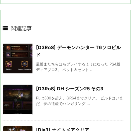

関連記事
[D3RoS] デーモンハンター T6ソロビル
ド
最近またちらほらプレイするようになった PS4版
ディアブロ3。 ペット＆セント ...
[D3RoS] DH シーズン25 その3
PLは300を超え、GR64までクリア。 ビルドはいま
だ、夢の遺産でハンガリング ...
[Dia3] ナイトメアクリア