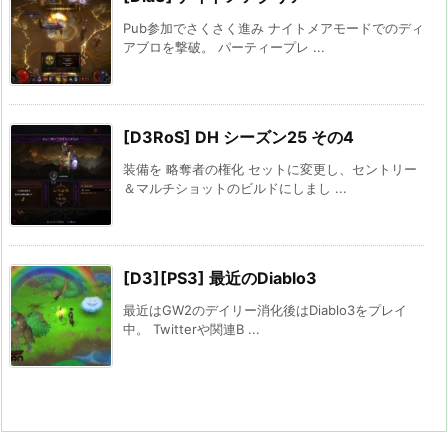
Pub参加でさくさく進み ナイトメアモードでのディ
アブロを撃破。 パーティープレ ...
[D3RoS] DH シーズン25 その4
装備を 略奪者の権化 セットに変更し、セントリー
＆マルチショットのビルドにしまし ...
[D3][PS3] 最近のDiablo3
最近はGW2のデイリー消化後はDiablo3をプレイ
中。 Twitterや関連B ...