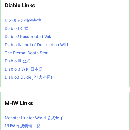
v
Diablo Links
e
s
L
いのまるの秘密基地
i
s
Diablo4 公式
t
Diablo2 Resurrected Wiki
Diablo II: Lord of Destruction Wiki
The Eternal Death Star
Diablo III 公式
Diablo 3 Wiki 日本語
Diablo3 Guide jP (犬小屋)
MHW Links
Monster Hunter World 公式サイト
MHW 作成装備一覧