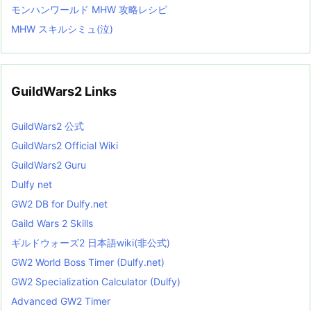
モンハンワールド MHW 攻略レシピ
MHW スキルシミュ(泣)
GuildWars2 Links
GuildWars2 公式
GuildWars2 Official Wiki
GuildWars2 Guru
Dulfy net
GW2 DB for Dulfy.net
Gaild Wars 2 Skills
ギルドウォーズ2 日本語wiki(非公式)
GW2 World Boss Timer (Dulfy.net)
GW2 Specialization Calculator (Dulfy)
Advanced GW2 Timer