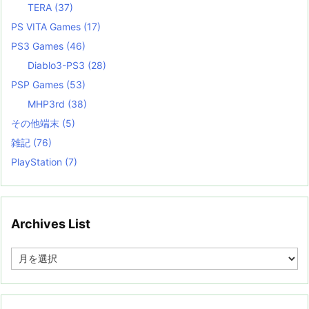
TERA
(37)
PS VITA Games
(17)
PS3 Games
(46)
Diablo3-PS3
(28)
PSP Games
(53)
MHP3rd
(38)
その他端末
(5)
雑記
(76)
PlayStation
(7)
Archives List
A
r
c
h
i