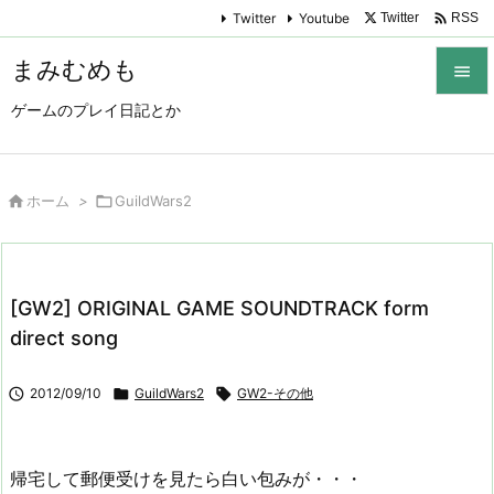

Twitter
Youtube
Twitter
RSS
まみむめも

ゲームのプレイ日記とか

メニュ

サイド

ホーム
>

GuildWars2

前へ

[GW2] ORIGINAL GAME SOUNDTRACK form
次へ
direct song

検索

2012/09/10

GuildWars2

GW2-その他
帰宅して郵便受けを見たら白い包みが・・・