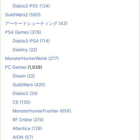
Diablo2-PS5
(124)
GuildWars2
(560)
アーケードシューティング
(43)
PS4 Games
(378)
Diablo3-PS4
(114)
Destiny
(22)
MonsterHunterWorld
(277)
PC Games
(1,939)
Steam
(22)
GuildWars
(420)
Diablo3
(24)
C9
(135)
MonsterHunterFrontier
(656)
RF Online
(274)
Atlantica
(129)
AION
(57)