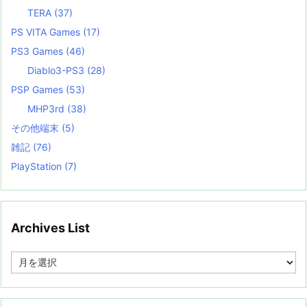
TERA
(37)
PS VITA Games
(17)
PS3 Games
(46)
Diablo3-PS3
(28)
PSP Games
(53)
MHP3rd
(38)
その他端末
(5)
雑記
(76)
PlayStation
(7)
Archives List
A
r
c
h
i