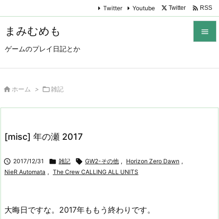

Twitter
Youtube
Twitter
RSS
まみむめも

ゲームのプレイ日記とか

メニュ

サイド

ホーム
>

雑記

前へ

[misc] 年の瀬 2017
次へ


2017/12/31

雑記

GW2-その他
,
Horizon Zero Dawn
,
検索
NieR Automata
,
The Crew CALLING ALL UNITS
大晦日ですな。2017年ももう終わりです。