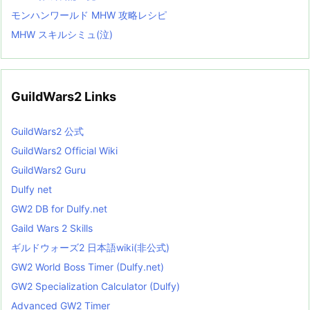
モンハンワールド MHW 攻略レシピ
MHW スキルシミュ(泣)
GuildWars2 Links
GuildWars2 公式
GuildWars2 Official Wiki
GuildWars2 Guru
Dulfy net
GW2 DB for Dulfy.net
Gaild Wars 2 Skills
ギルドウォーズ2 日本語wiki(非公式)
GW2 World Boss Timer (Dulfy.net)
GW2 Specialization Calculator (Dulfy)
Advanced GW2 Timer