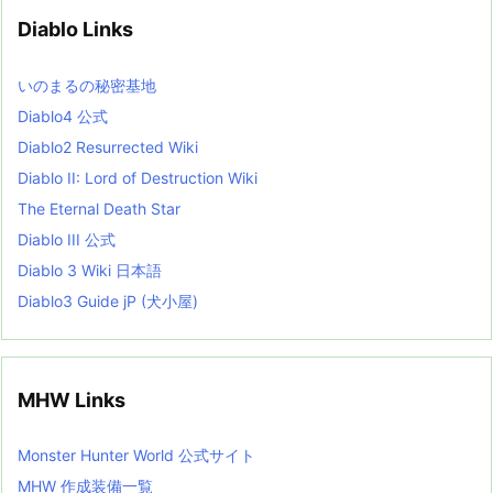
v
Diablo Links
e
s
L
いのまるの秘密基地
i
s
Diablo4 公式
t
Diablo2 Resurrected Wiki
Diablo II: Lord of Destruction Wiki
The Eternal Death Star
Diablo III 公式
Diablo 3 Wiki 日本語
Diablo3 Guide jP (犬小屋)
MHW Links
Monster Hunter World 公式サイト
MHW 作成装備一覧