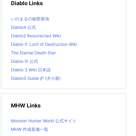
Diablo Links
e
s
L
いのまるの秘密基地
i
s
Diablo4 公式
t
Diablo2 Resurrected Wiki
Diablo II: Lord of Destruction Wiki
The Eternal Death Star
Diablo III 公式
Diablo 3 Wiki 日本語
Diablo3 Guide jP (犬小屋)
MHW Links
Monster Hunter World 公式サイト
MHW 作成装備一覧