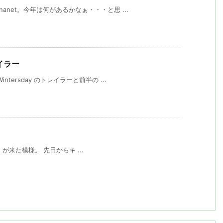
anet。今年は何があるかなぁ・・・と思 ...
レイラー
tersday のトレイラーと前半の ...
ox が来た模様。 先日からキ ...