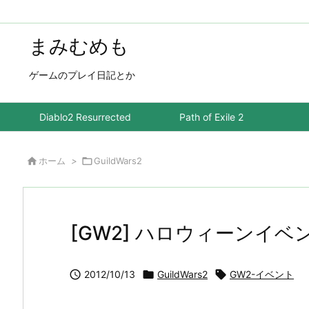
まみむめも
ゲームのプレイ日記とか
Diablo2 Resurrected
Path of Exile 2

ホーム
>

GuildWars2
[GW2] ハロウィーンイ

2012/10/13

GuildWars2

GW2-イベント