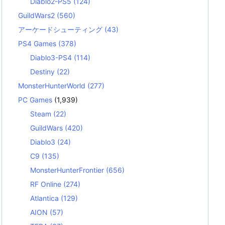
Diablo2-PS5
(124)
GuildWars2
(560)
アーケードシューティング
(43)
PS4 Games
(378)
Diablo3-PS4
(114)
Destiny
(22)
MonsterHunterWorld
(277)
PC Games
(1,939)
Steam
(22)
GuildWars
(420)
Diablo3
(24)
C9
(135)
MonsterHunterFrontier
(656)
RF Online
(274)
Atlantica
(129)
AION
(57)