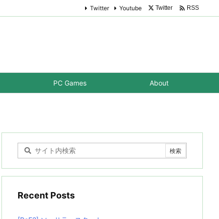

Twitter
Youtube
Twitter
RSS
PC Games
About
Recent Posts