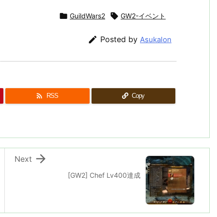

GuildWars2

GW2-イベント

Posted by
Asukalon

RSS
Copy

Next
[GW2] Chef Lv400達成