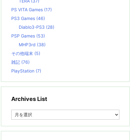
TERA
(37)
PS VITA Games
(17)
PS3 Games
(46)
Diablo3-PS3
(28)
PSP Games
(53)
MHP3rd
(38)
その他端末
(5)
雑記
(76)
PlayStation
(7)
Archives List
A
r
c
h
i
v