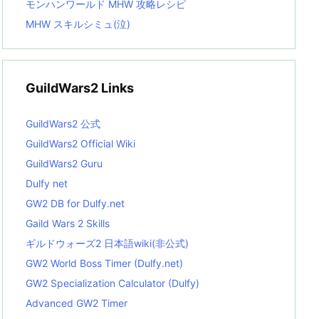
モンハンワールド MHW 攻略レシピ
MHW スキルシミュ(泣)
GuildWars2 Links
GuildWars2 公式
GuildWars2 Official Wiki
GuildWars2 Guru
Dulfy net
GW2 DB for Dulfy.net
Gaild Wars 2 Skills
ギルドウォーズ2 日本語wiki(非公式)
GW2 World Boss Timer (Dulfy.net)
GW2 Specialization Calculator (Dulfy)
Advanced GW2 Timer