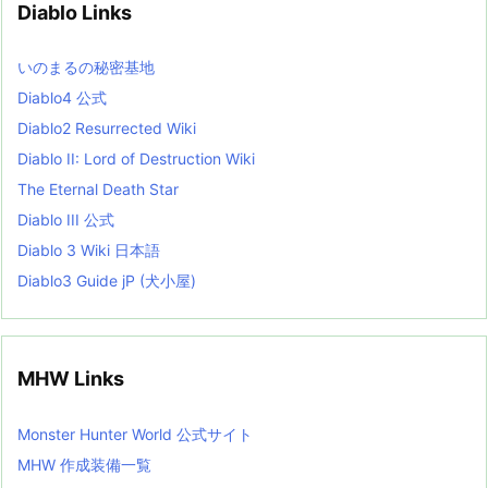
Diablo Links
e
s
L
いのまるの秘密基地
i
s
Diablo4 公式
t
Diablo2 Resurrected Wiki
Diablo II: Lord of Destruction Wiki
The Eternal Death Star
Diablo III 公式
Diablo 3 Wiki 日本語
Diablo3 Guide jP (犬小屋)
MHW Links
Monster Hunter World 公式サイト
MHW 作成装備一覧