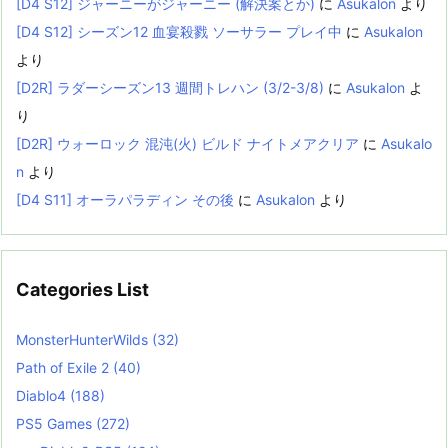
[D4 S12] ジャーニーがジャーニー (解決案とか)
に
Asukalon
より
[D4 S12] シーズン12 血宴殺戮 ソーサラー プレイ中
に
Asukalon
より
[D2R] ラダーシーズン13 週間トレハン (3/2-3/8)
に
Asukalon
よ
り
[D2R] ウォーロック 混沌(火) ビルド ナイトメアクリア
に
Asukalo
n
より
[D4 S11] オーラパラディン その後
に
Asukalon
より
Categories List
MonsterHunterWilds
(32)
Path of Exile 2
(40)
Diablo4
(188)
PS5 Games
(272)