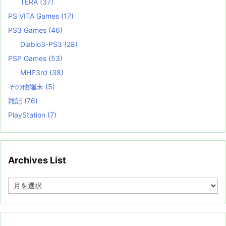
TERA
(37)
PS VITA Games
(17)
PS3 Games
(46)
Diablo3-PS3
(28)
PSP Games
(53)
MHP3rd
(38)
その他端末
(5)
雑記
(76)
PlayStation
(7)
Archives List
A
r
c
h
i
v