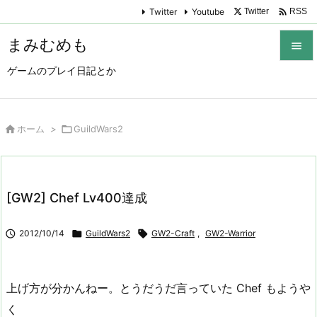

Twitter
Youtube
Twitter
RSS
まみむめも

ゲームのプレイ日記とか

メニュ

サイド

ホーム
>

GuildWars2

前へ

[GW2] Chef Lv400達成
次へ


2012/10/14

GuildWars2

GW2-Craft
,
GW2-Warrior
検索
上げ方が分かんねー。とうだうだ言っていた Chef もようや
く