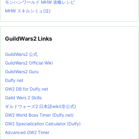
モンハンワールド MHW 攻略レシピ
MHW スキルシミュ(泣)
GuildWars2 Links
GuildWars2 公式
GuildWars2 Official Wiki
GuildWars2 Guru
Dulfy net
GW2 DB for Dulfy.net
Gaild Wars 2 Skills
ギルドウォーズ2 日本語wiki(非公式)
GW2 World Boss Timer (Dulfy.net)
GW2 Specialization Calculator (Dulfy)
Advanced GW2 Timer