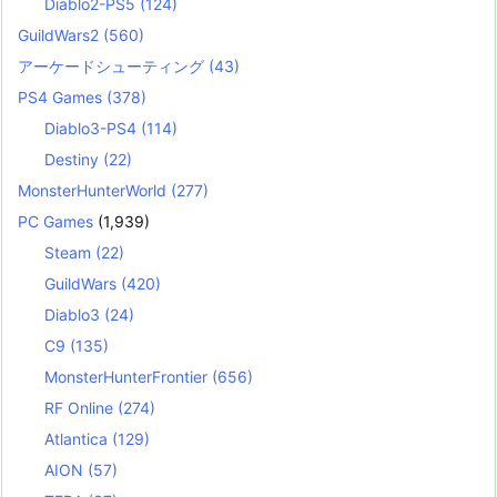
Diablo2-PS5
(124)
GuildWars2
(560)
アーケードシューティング
(43)
PS4 Games
(378)
Diablo3-PS4
(114)
Destiny
(22)
MonsterHunterWorld
(277)
PC Games
(1,939)
Steam
(22)
GuildWars
(420)
Diablo3
(24)
C9
(135)
MonsterHunterFrontier
(656)
RF Online
(274)
Atlantica
(129)
AION
(57)