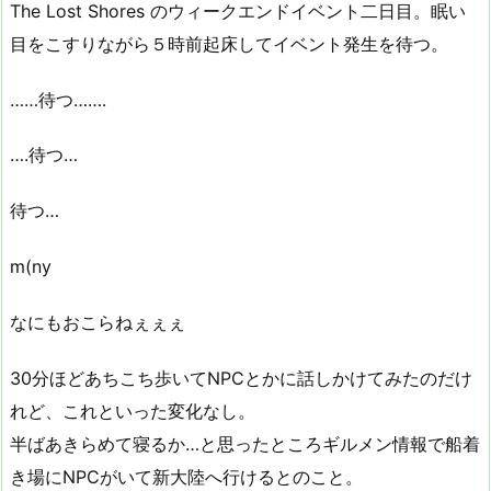
The Lost Shores のウィークエンドイベント二日目。眠い
目をこすりながら５時前起床してイベント発生を待つ。
……待つ…….
….待つ…
待つ…
m(ny
なにもおこらねぇぇぇ
30分ほどあちこち歩いてNPCとかに話しかけてみたのだけ
れど、これといった変化なし。
半ばあきらめて寝るか…と思ったところギルメン情報で船着
き場にNPCがいて新大陸へ行けるとのこと。