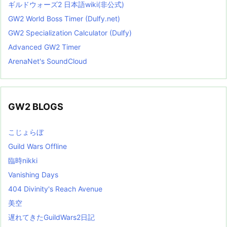
ギルドウォーズ2 日本語wiki(非公式)
GW2 World Boss Timer (Dulfy.net)
GW2 Specialization Calculator (Dulfy)
Advanced GW2 Timer
ArenaNet's SoundCloud
GW2 BLOGS
こじょらぼ
Guild Wars Offline
臨時nikki
Vanishing Days
404 Divinity's Reach Avenue
美空
遅れてきたGuildWars2日記