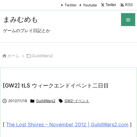

Twitter
Youtube
Twitter
RSS
まみむめも

ゲームのプレイ日記とか

メニュ

サイド

ホーム
>

GuildWars2

前へ

[GW2] tLS ウィークエンドイベント二日目
次へ


2012/11/18

GuildWars2

GW2-イベント
検索
[
The Lost Shores – November 2012 | GuildWars2.com
]