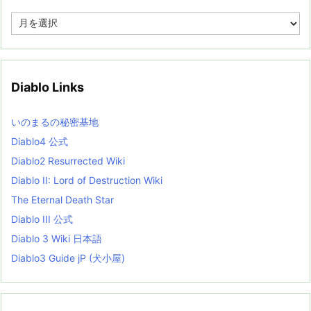
A
r
c
h
i
v
Diablo Links
e
s
L
いのまるの秘密基地
i
s
Diablo4 公式
t
Diablo2 Resurrected Wiki
Diablo II: Lord of Destruction Wiki
The Eternal Death Star
Diablo III 公式
Diablo 3 Wiki 日本語
Diablo3 Guide jP (犬小屋)