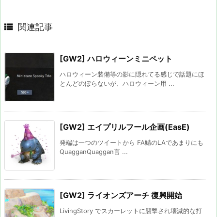

関連記事
[GW2] ハロウィーンミニペット
ハロウィーン装備等の影に隠れてる感じで話題にほ
とんどのぼらないが、ハロウィーン用 ...
[GW2] エイプリルフール企画(EasE)
発端は一つのツイートから FA鯖のLAであまりにも
QuagganQuaggan言 ...
[GW2] ライオンズアーチ 復興開始
LivingStory でスカーレットに襲撃され壊滅的な打