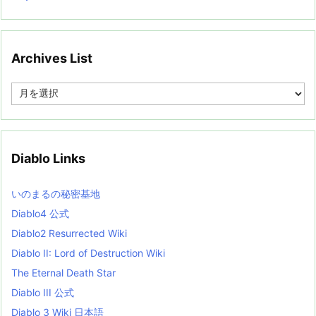
Archives List
A
r
c
h
i
v
Diablo Links
e
s
L
いのまるの秘密基地
i
s
Diablo4 公式
t
Diablo2 Resurrected Wiki
Diablo II: Lord of Destruction Wiki
The Eternal Death Star
Diablo III 公式
Diablo 3 Wiki 日本語