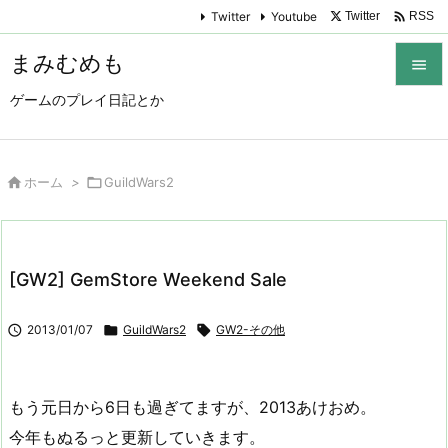

Twitter
Youtube
Twitter
RSS
まみむめも

ゲームのプレイ日記とか

メニュ

サイド

ホーム
>

GuildWars2

前へ

[GW2] GemStore Weekend Sale
次へ


2013/01/07

GuildWars2

GW2-その他
検索
もう元日から6日も過ぎてますが、2013あけおめ。
今年もぬるっと更新していきます。