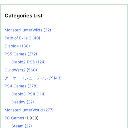
Categories List
MonsterHunterWilds
(32)
Path of Exile 2
(40)
Diablo4
(188)
PS5 Games
(272)
Diablo2-PS5
(124)
GuildWars2
(560)
アーケードシューティング
(43)
PS4 Games
(378)
Diablo3-PS4
(114)
Destiny
(22)
MonsterHunterWorld
(277)
PC Games
(1,939)
Steam
(22)