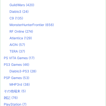
GuildWars
(420)
Diablo3
(24)
C9
(135)
MonsterHunterFrontier
(656)
RF Online
(274)
Atlantica
(129)
AION
(57)
TERA
(37)
PS VITA Games
(17)
PS3 Games
(46)
Diablo3-PS3
(28)
PSP Games
(53)
MHP3rd
(38)
その他端末
(5)
雑記
(76)
PlayStation
(7)