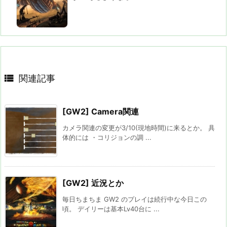

関連記事
[GW2] Camera関連
カメラ関連の変更が3/10(現地時間)に来るとか。 具
体的には ・コリジョンの調 ...
[GW2] 近況とか
毎日ちまちま GW2 のプレイは続行中な今日この
頃。 デイリーは基本Lv40台に ...