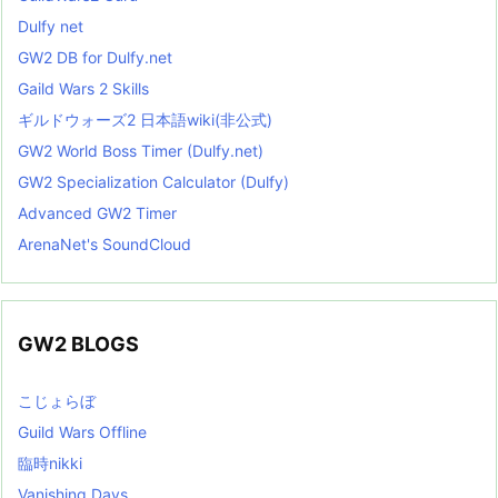
Dulfy net
GW2 DB for Dulfy.net
Gaild Wars 2 Skills
ギルドウォーズ2 日本語wiki(非公式)
GW2 World Boss Timer (Dulfy.net)
GW2 Specialization Calculator (Dulfy)
Advanced GW2 Timer
ArenaNet's SoundCloud
GW2 BLOGS
こじょらぼ
Guild Wars Offline
臨時nikki
Vanishing Days