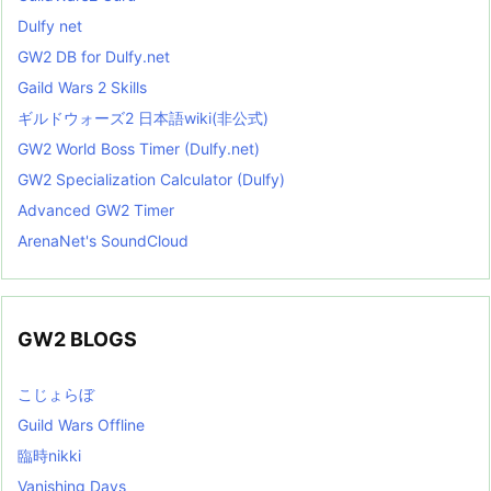
Dulfy net
GW2 DB for Dulfy.net
Gaild Wars 2 Skills
ギルドウォーズ2 日本語wiki(非公式)
GW2 World Boss Timer (Dulfy.net)
GW2 Specialization Calculator (Dulfy)
Advanced GW2 Timer
ArenaNet's SoundCloud
GW2 BLOGS
こじょらぼ
Guild Wars Offline
臨時nikki
Vanishing Days