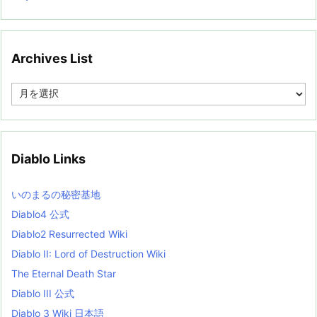
Archives List
A
r
c
h
i
v
Diablo Links
e
s
L
いのまるの秘密基地
i
s
Diablo4 公式
t
Diablo2 Resurrected Wiki
Diablo II: Lord of Destruction Wiki
The Eternal Death Star
Diablo III 公式
Diablo 3 Wiki 日本語