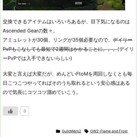
交換できるアイテムはいろいろあるが、目下気になるのは
Ascended Gearの数々。
アミュレットが30個、リングが35個必要なので、
デイリー
PvPもこなしても最短で2週間はかかることに。。。
(デイリ
ーPvPでは入手できないらしい)
大変と言えば大変だが、めんどいFtoMを周回しなくとも毎
日こつこつやってればそのうち取れるという安心感はある
ので気長にコツコツ溜めていこう。
0

GuildWars2

GW2-Flame and Frost