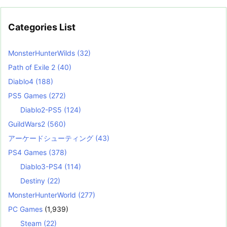
Categories List
MonsterHunterWilds
(32)
Path of Exile 2
(40)
Diablo4
(188)
PS5 Games
(272)
Diablo2-PS5
(124)
GuildWars2
(560)
アーケードシューティング
(43)
PS4 Games
(378)
Diablo3-PS4
(114)
Destiny
(22)
MonsterHunterWorld
(277)
PC Games
(1,939)
Steam
(22)