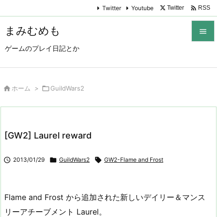

Twitter
Youtube
Twitter
RSS
まみむめも

ゲームのプレイ日記とか

メニュ

サイド

ホーム
>

GuildWars2

前へ

[GW2] Laurel reward
次へ


2013/01/29

GuildWars2

GW2-Flame and Frost
検索
Flame and Frost から追加された新しいデイリー＆マンス
リーアチーブメント Laurel。