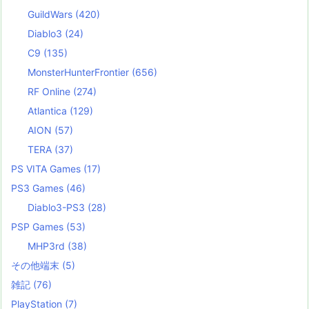
GuildWars
(420)
Diablo3
(24)
C9
(135)
MonsterHunterFrontier
(656)
RF Online
(274)
Atlantica
(129)
AION
(57)
TERA
(37)
PS VITA Games
(17)
PS3 Games
(46)
Diablo3-PS3
(28)
PSP Games
(53)
MHP3rd
(38)
その他端末
(5)
雑記
(76)
PlayStation
(7)