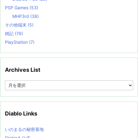
PSP Games
(53)
MHP3rd
(38)
その他端末
(5)
雑記
(76)
PlayStation
(7)
Archives List
A
r
c
h
i
v
Diablo Links
e
s
L
いのまるの秘密基地
i
s
Diablo4 公式