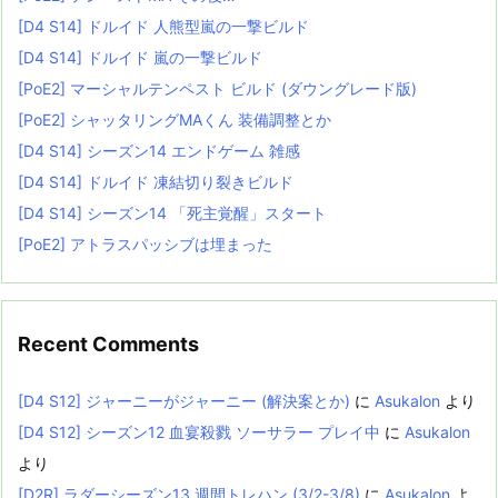
[D4 S14] ドルイド 人熊型嵐の一撃ビルド
[D4 S14] ドルイド 嵐の一撃ビルド
[PoE2] マーシャルテンペスト ビルド (ダウングレード版)
[PoE2] シャッタリングMAくん 装備調整とか
[D4 S14] シーズン14 エンドゲーム 雑感
[D4 S14] ドルイド 凍結切り裂きビルド
[D4 S14] シーズン14 「死主覚醒」スタート
[PoE2] アトラスパッシブは埋まった
Recent Comments
[D4 S12] ジャーニーがジャーニー (解決案とか)
に
Asukalon
より
[D4 S12] シーズン12 血宴殺戮 ソーサラー プレイ中
に
Asukalon
より
[D2R] ラダーシーズン13 週間トレハン (3/2-3/8)
に
Asukalon
よ