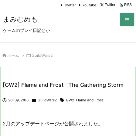

Twitter
Youtube
Twitter
RSS
まみむめも

ゲームのプレイ日記とか

メニュ

サイド

ホーム
>

GuildWars2

前へ

[GW2] Flame and Frost : The Gathering Storm
次へ


2013/02/08

GuildWars2

GW2-Flame and Frost
検索
2月のアップデートページが公開されました。