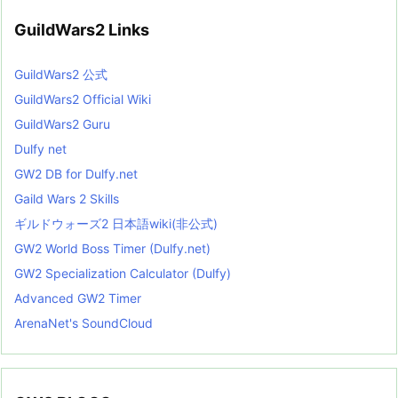
GuildWars2 Links
GuildWars2 公式
GuildWars2 Official Wiki
GuildWars2 Guru
Dulfy net
GW2 DB for Dulfy.net
Gaild Wars 2 Skills
ギルドウォーズ2 日本語wiki(非公式)
GW2 World Boss Timer (Dulfy.net)
GW2 Specialization Calculator (Dulfy)
Advanced GW2 Timer
ArenaNet's SoundCloud