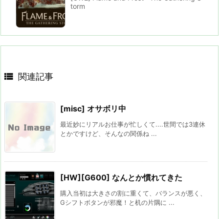
torm

関連記事
[misc] オサボリ中
最近妙にリアルお仕事が忙しくて....世間では3連休
とかですけど、そんなの関係ね ...
[HW][G600] なんとか慣れてきた
購入当初は大きさの割に重くて、バランスが悪く、
Gシフトボタンが邪魔！と机の片隅に ...