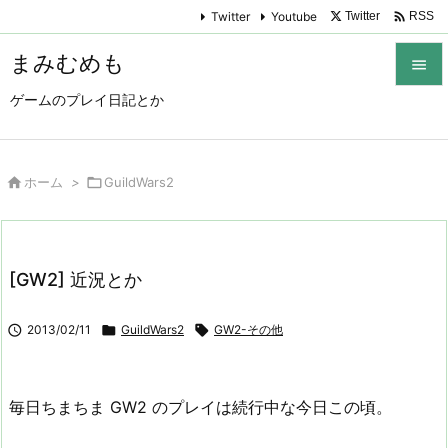

Twitter
Youtube
Twitter
RSS
まみむめも

ゲームのプレイ日記とか

メニュ

サイド

ホーム
>

GuildWars2

前へ

[GW2] 近況とか
次へ


2013/02/11

GuildWars2

GW2-その他
検索
毎日ちまちま GW2 のプレイは続行中な今日この頃。