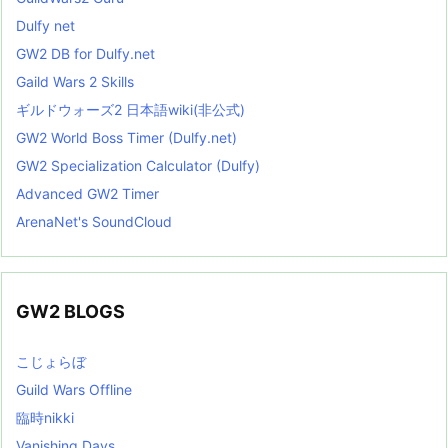
Dulfy net
GW2 DB for Dulfy.net
Gaild Wars 2 Skills
ギルドウォーズ2 日本語wiki(非公式)
GW2 World Boss Timer (Dulfy.net)
GW2 Specialization Calculator (Dulfy)
Advanced GW2 Timer
ArenaNet's SoundCloud
GW2 BLOGS
こじょらぼ
Guild Wars Offline
臨時nikki
Vanishing Days