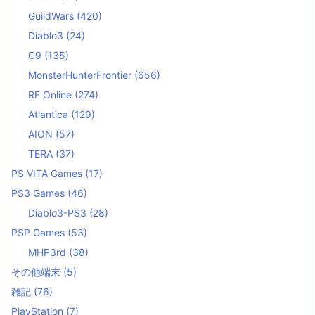
GuildWars
(420)
Diablo3
(24)
C9
(135)
MonsterHunterFrontier
(656)
RF Online
(274)
Atlantica
(129)
AION
(57)
TERA
(37)
PS VITA Games
(17)
PS3 Games
(46)
Diablo3-PS3
(28)
PSP Games
(53)
MHP3rd
(38)
その他端末
(5)
雑記
(76)
PlayStation
(7)