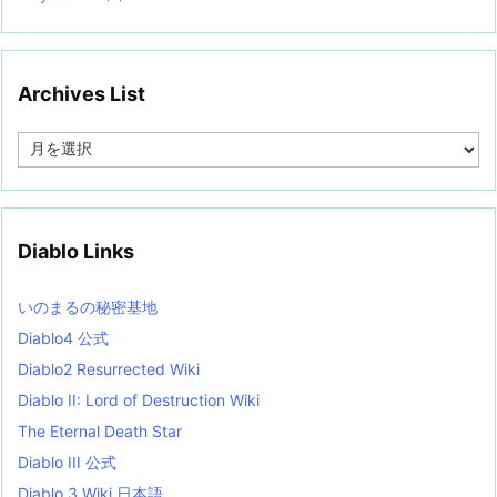
Archives List
A
r
c
h
i
v
Diablo Links
e
s
L
いのまるの秘密基地
i
s
Diablo4 公式
t
Diablo2 Resurrected Wiki
Diablo II: Lord of Destruction Wiki
The Eternal Death Star
Diablo III 公式
Diablo 3 Wiki 日本語