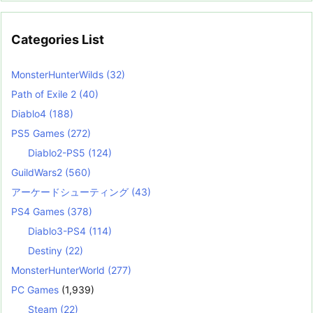
Categories List
MonsterHunterWilds
(32)
Path of Exile 2
(40)
Diablo4
(188)
PS5 Games
(272)
Diablo2-PS5
(124)
GuildWars2
(560)
アーケードシューティング
(43)
PS4 Games
(378)
Diablo3-PS4
(114)
Destiny
(22)
MonsterHunterWorld
(277)
PC Games
(1,939)
Steam
(22)