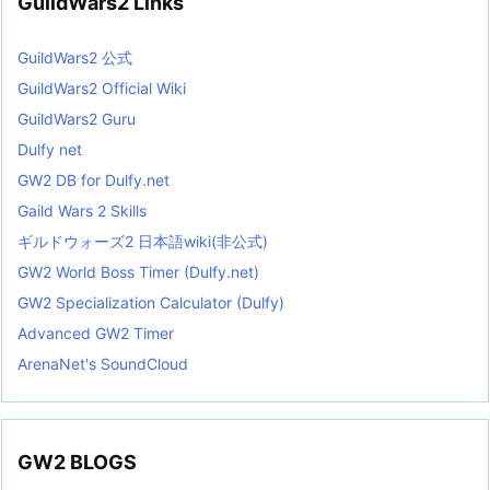
GuildWars2 Links
GuildWars2 公式
GuildWars2 Official Wiki
GuildWars2 Guru
Dulfy net
GW2 DB for Dulfy.net
Gaild Wars 2 Skills
ギルドウォーズ2 日本語wiki(非公式)
GW2 World Boss Timer (Dulfy.net)
GW2 Specialization Calculator (Dulfy)
Advanced GW2 Timer
ArenaNet's SoundCloud
GW2 BLOGS