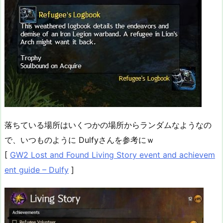
落ちている場所はいくつかの場所からランダムなようなの
で、いつものように Dulfyさんを参考にｗ
[
GW2 Lost and Found Living Story event and achievem
ent guide – Dulfy
]