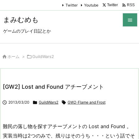

Twitter
Youtube
Twitter
RSS
まみむめも

ゲームのプレイ日記とか

メニュ

サイド

ホーム
>

GuildWars2

前へ

[GW2] Lost and Found アチーブメント
次へ


2013/03/20

GuildWars2

GW2-Flame and Frost
検索
難民の落し物を探すアチーブメントの Lost and Found 。
実装当時は2つのみで、残りはそのうち・・・という話でそ