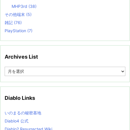
MHP3rd
(38)
その他端末
(5)
雑記
(76)
PlayStation
(7)
Archives List
A
r
c
h
i
v
Diablo Links
e
s
L
いのまるの秘密基地
i
s
Diablo4 公式
t
Diablo2 Resurrected Wiki