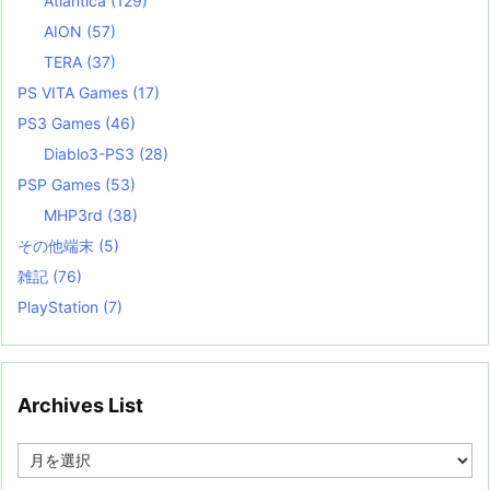
Atlantica
(129)
AION
(57)
TERA
(37)
PS VITA Games
(17)
PS3 Games
(46)
Diablo3-PS3
(28)
PSP Games
(53)
MHP3rd
(38)
その他端末
(5)
雑記
(76)
PlayStation
(7)
Archives List
A
r
c