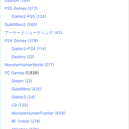
Diablo4
(188)
PS5 Games
(272)
Diablo2-PS5
(124)
GuildWars2
(560)
アーケードシューティング
(43)
PS4 Games
(378)
Diablo3-PS4
(114)
Destiny
(22)
MonsterHunterWorld
(277)
PC Games
(1,939)
Steam
(22)
GuildWars
(420)
Diablo3
(24)
C9
(135)
MonsterHunterFrontier
(656)
RF Online
(274)