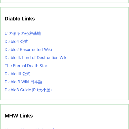
h
i
v
Diablo Links
e
s
L
いのまるの秘密基地
i
s
Diablo4 公式
t
Diablo2 Resurrected Wiki
Diablo II: Lord of Destruction Wiki
The Eternal Death Star
Diablo III 公式
Diablo 3 Wiki 日本語
Diablo3 Guide jP (犬小屋)
MHW Links