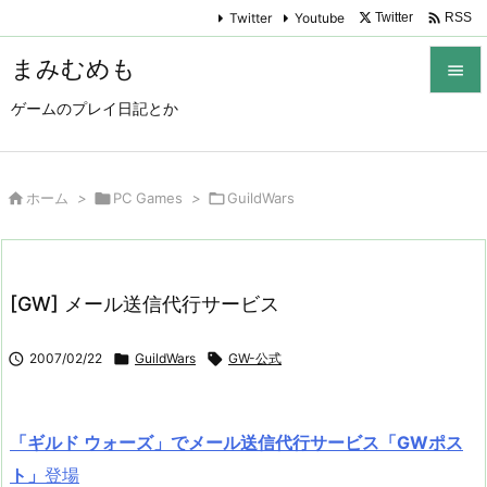

Twitter
Youtube
Twitter
RSS
まみむめも

ゲームのプレイ日記とか

メニュ

サイド

ホーム
>

PC Games
>

GuildWars

前へ

[GW] メール送信代行サービス
次へ


2007/02/22

GuildWars

GW-公式
検索
「ギルド ウォーズ」でメール送信代行サービス「GWポス
ト」
登場