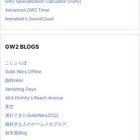
GW2 Specialization Calculator (Dulfy)
Advanced GW2 Timer
ArenaNet's SoundCloud
GW2 BLOGS
こじょらぼ
Guild Wars Offline
臨時nikki
Vanishing Days
404 Divinity's Reach Avenue
美空
遅れてきたGuildWars2日記
猫好きな人のゲームメモブログ。
似非屋Blog