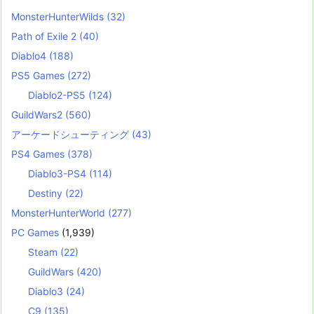
MonsterHunterWilds
(32)
Path of Exile 2
(40)
Diablo4
(188)
PS5 Games
(272)
Diablo2-PS5
(124)
GuildWars2
(560)
アーケードシューティング
(43)
PS4 Games
(378)
Diablo3-PS4
(114)
Destiny
(22)
MonsterHunterWorld
(277)
PC Games
(1,939)
Steam
(22)
GuildWars
(420)
Diablo3
(24)
C9
(135)