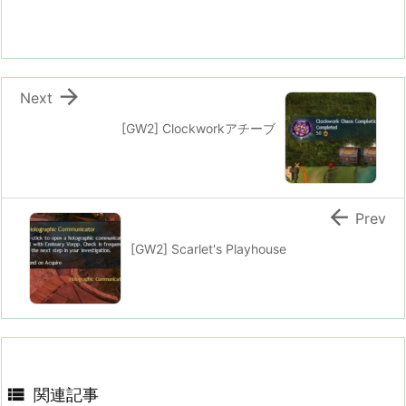

Next
[GW2] Clockworkアチーブ

Prev
[GW2] Scarlet's Playhouse

関連記事