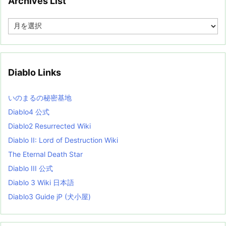
Archives List
A
r
c
h
i
v
Diablo Links
e
s
L
いのまるの秘密基地
i
s
Diablo4 公式
t
Diablo2 Resurrected Wiki
Diablo II: Lord of Destruction Wiki
The Eternal Death Star
Diablo III 公式
Diablo 3 Wiki 日本語
Diablo3 Guide jP (犬小屋)