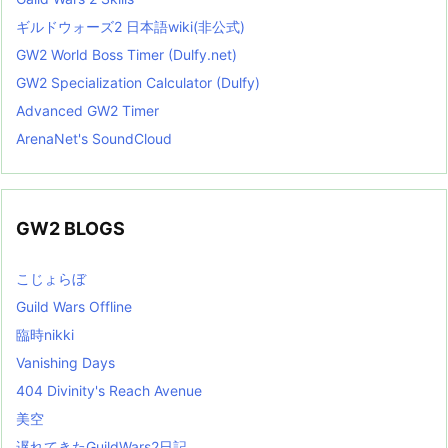
ギルドウォーズ2 日本語wiki(非公式)
GW2 World Boss Timer (Dulfy.net)
GW2 Specialization Calculator (Dulfy)
Advanced GW2 Timer
ArenaNet's SoundCloud
GW2 BLOGS
こじょらぼ
Guild Wars Offline
臨時nikki
Vanishing Days
404 Divinity's Reach Avenue
美空
遅れてきたGuildWars2日記