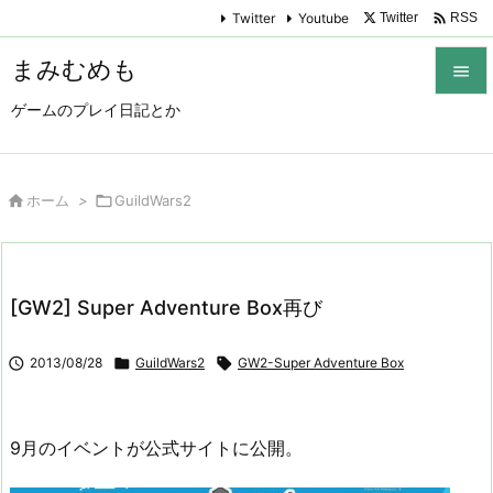

Twitter
Youtube
Twitter
RSS
まみむめも

ゲームのプレイ日記とか

メニュ

サイド

ホーム
>

GuildWars2

前へ

[GW2] Super Adventure Box再び
次へ


2013/08/28

GuildWars2

GW2-Super Adventure Box
検索
9月のイベントが公式サイトに公開。