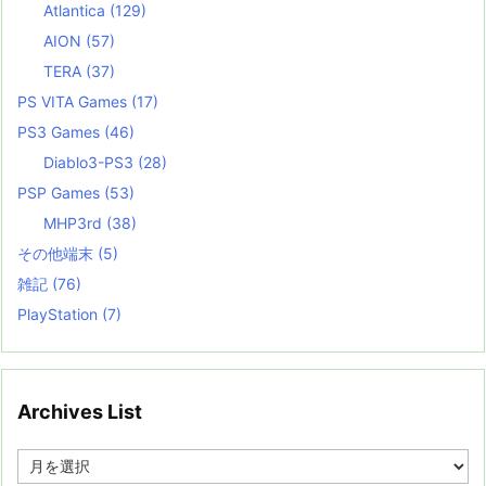
Atlantica
(129)
AION
(57)
TERA
(37)
PS VITA Games
(17)
PS3 Games
(46)
Diablo3-PS3
(28)
PSP Games
(53)
MHP3rd
(38)
その他端末
(5)
雑記
(76)
PlayStation
(7)
Archives List
A
r