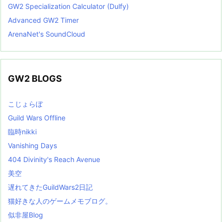
GW2 Specialization Calculator (Dulfy)
Advanced GW2 Timer
ArenaNet's SoundCloud
GW2 BLOGS
こじょらぼ
Guild Wars Offline
臨時nikki
Vanishing Days
404 Divinity's Reach Avenue
美空
遅れてきたGuildWars2日記
猫好きな人のゲームメモブログ。
似非屋Blog