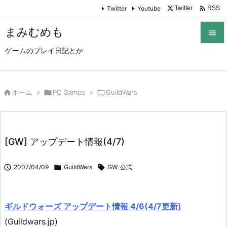

Twitter
Youtube
Twitter
RSS
まみむめも

ゲームのプレイ日記とか

メニュ

サイド

ホーム
>

PC Games
>

GuildWars

前へ

[GW] アップデート情報(4/7)
次へ


2007/04/09

GuildWars

GW-公式
検索
ギルドウォーズ アップデート情報 4/6(4/7更新)
(Guildwars.jp)