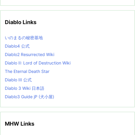
c
h
i
v
Diablo Links
e
s
L
いのまるの秘密基地
i
s
Diablo4 公式
t
Diablo2 Resurrected Wiki
Diablo II: Lord of Destruction Wiki
The Eternal Death Star
Diablo III 公式
Diablo 3 Wiki 日本語
Diablo3 Guide jP (犬小屋)
MHW Links