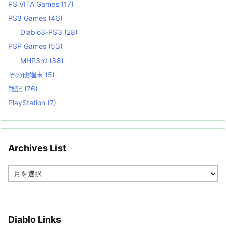
PS VITA Games
(17)
PS3 Games
(46)
Diablo3-PS3
(28)
PSP Games
(53)
MHP3rd
(38)
その他端末
(5)
雑記
(76)
PlayStation
(7)
Archives List
A
r
c
h
i
v
Diablo Links
e