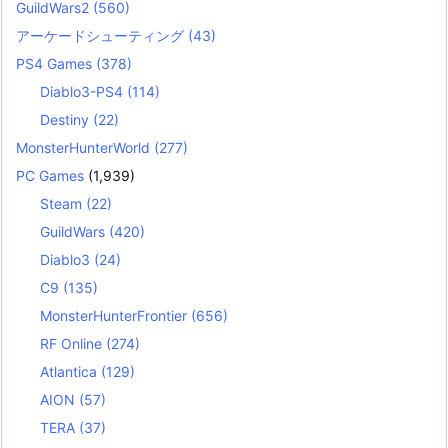
GuildWars2
(560)
アーケードシューティング
(43)
PS4 Games
(378)
Diablo3-PS4
(114)
Destiny
(22)
MonsterHunterWorld
(277)
PC Games
(1,939)
Steam
(22)
GuildWars
(420)
Diablo3
(24)
C9
(135)
MonsterHunterFrontier
(656)
RF Online
(274)
Atlantica
(129)
AION
(57)
TERA
(37)