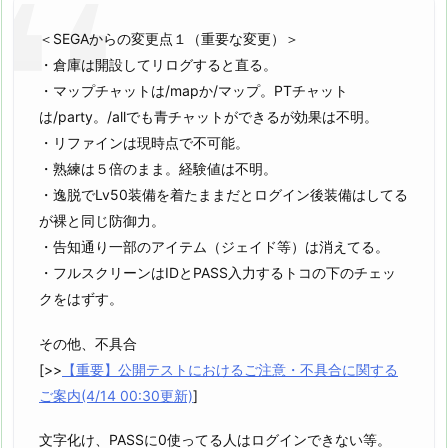
＜SEGAからの変更点１（重要な変更）＞
・倉庫は開設してリログすると直る。
・マップチャットは/mapか/マップ。PTチャット
は/party。/allでも青チャットができるが効果は不明。
・リファインは現時点で不可能。
・熟練は５倍のまま。経験値は不明。
・逸脱でLv50装備を着たままだとログイン後装備はしてる
が裸と同じ防御力。
・告知通り一部のアイテム（ジェイド等）は消えてる。
・フルスクリーンはIDとPASS入力するトコの下のチェッ
クをはずす。
その他、不具合
[>>
【重要】公開テストにおけるご注意・不具合に関する
ご案内(4/14 00:30更新)
]
文字化け、PASSに0使ってる人はログインできない等。