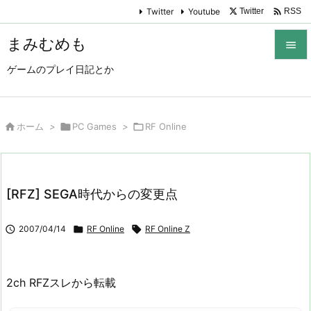

Twitter
Youtube
Twitter
RSS
まみむめも

ゲームのプレイ日記とか

メニュ

サイド

ホーム
>

PC Games
>

RF Online

前へ

[RFZ] SEGA時代からの変更点
次へ


2007/04/14

RF Online

RF Online Z
検索
2ch RFZスレから転載