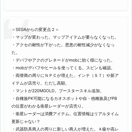
＜SEGAからの変更点２＞
・マップが変わった。マップアイテムが要らなくなった。
・アクセの耐性が下がった。恩恵の耐性減少がなくなっ
た。
・デバフやアクのグレネードがmobに効く様になった。
・mobがデバフやヒールを使ってくる。スピンも確認。
・両替商の周りにＮＰＣが増えた。インテ（Ｓ７）や新ア
イテムが店売り。ただし高額。
・マントが220MGOLD。ブースタースキル追加。
・自種族PK可能になるカオスポットや自・他種族及びPB
の位置がわかる衛星レーダーが店売り。
・衛星レーダーは消費アイテム。位置情報はリアルタイム
更新じゃない？
・武器防具商人の周りに新しい商人が増えた。Ａ級や高レ