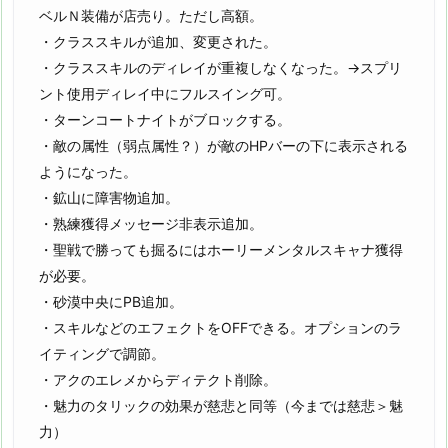
ベルＮ装備が店売り。ただし高額。
・クラススキルが追加、変更された。
・クラススキルのディレイが重複しなくなった。→スプリ
ント使用ディレイ中にフルスイング可。
・ターンコートナイトがブロックする。
・敵の属性（弱点属性？）が敵のHPバーの下に表示される
ようになった。
・鉱山に障害物追加。
・熟練獲得メッセージ非表示追加。
・聖戦で勝っても掘るにはホーリーメンタルスキャナ獲得
が必要。
・砂漠中央にPB追加。
・スキルなどのエフェクトをOFFできる。オプションのラ
イティングで調節。
・アクのエレメからディテクト削除。
・魅力のタリックの効果が慈悲と同等（今までは慈悲＞魅
力）