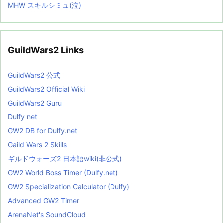
MHW スキルシミュ(泣)
GuildWars2 Links
GuildWars2 公式
GuildWars2 Official Wiki
GuildWars2 Guru
Dulfy net
GW2 DB for Dulfy.net
Gaild Wars 2 Skills
ギルドウォーズ2 日本語wiki(非公式)
GW2 World Boss Timer (Dulfy.net)
GW2 Specialization Calculator (Dulfy)
Advanced GW2 Timer
ArenaNet's SoundCloud