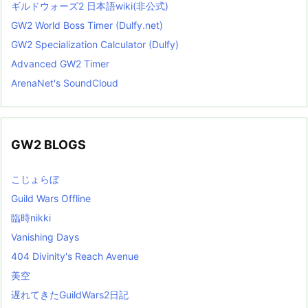
ギルドウォーズ2 日本語wiki(非公式)
GW2 World Boss Timer (Dulfy.net)
GW2 Specialization Calculator (Dulfy)
Advanced GW2 Timer
ArenaNet's SoundCloud
GW2 BLOGS
こじょらぼ
Guild Wars Offline
臨時nikki
Vanishing Days
404 Divinity's Reach Avenue
美空
遅れてきたGuildWars2日記