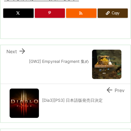

Copy

Next
[GW2] Empyreal Fragment 集め

Prev
[Dia3][PS3] 日本語版発売日決定