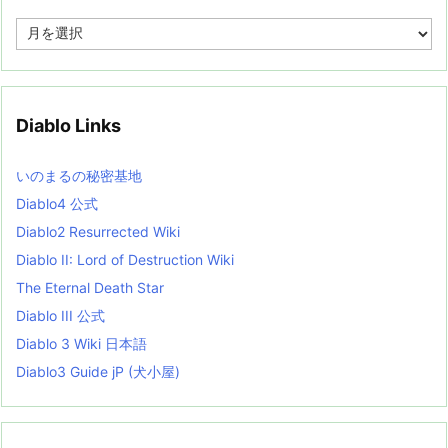
A
r
c
h
i
v
Diablo Links
e
s
L
いのまるの秘密基地
i
s
Diablo4 公式
t
Diablo2 Resurrected Wiki
Diablo II: Lord of Destruction Wiki
The Eternal Death Star
Diablo III 公式
Diablo 3 Wiki 日本語
Diablo3 Guide jP (犬小屋)