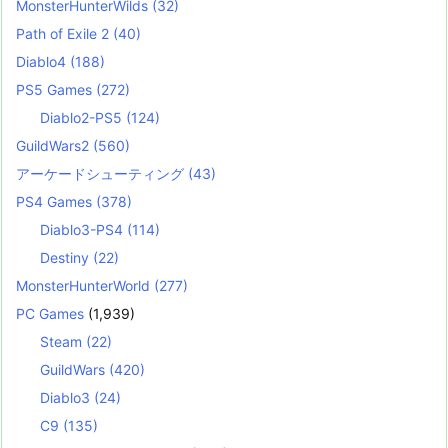
MonsterHunterWilds
(32)
Path of Exile 2
(40)
Diablo4
(188)
PS5 Games
(272)
Diablo2-PS5
(124)
GuildWars2
(560)
アーケードシューティング
(43)
PS4 Games
(378)
Diablo3-PS4
(114)
Destiny
(22)
MonsterHunterWorld
(277)
PC Games
(1,939)
Steam
(22)
GuildWars
(420)
Diablo3
(24)
C9
(135)