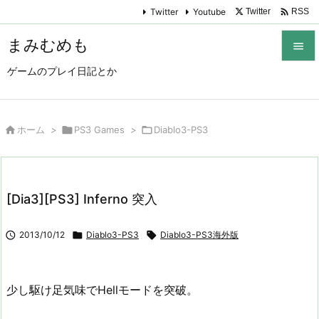

Twitter
Youtube
Twitter
RSS
まみむめも

ゲームのプレイ日記とか

メニュ

サイド

ホーム
>

PS3 Games
>

Diablo3-PS3

前へ

[Dia3][PS3] Inferno 突入
次へ


2013/10/12

Diablo3-PS3

Diablo3-PS3海外版
検索
少し駆け足気味でHellモードを突破。