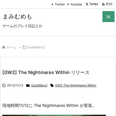

Twitter
Youtube
Twitter
RSS
まみむめも

ゲームのプレイ日記とか

メニュ

サイド

ホーム
>

GuildWars2

前へ

[GW2] The Nightmares Within リリース
次へ


2013/11/13

GuildWars2

GW2-The Nightmares Within
検索
現地時間11/12に The Nightmares Within が実装。