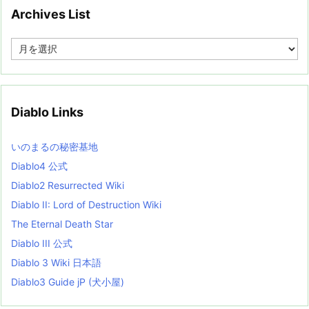
Archives List
A
r
c
h
i
v
Diablo Links
e
s
L
いのまるの秘密基地
i
s
Diablo4 公式
t
Diablo2 Resurrected Wiki
Diablo II: Lord of Destruction Wiki
The Eternal Death Star
Diablo III 公式
Diablo 3 Wiki 日本語
Diablo3 Guide jP (犬小屋)