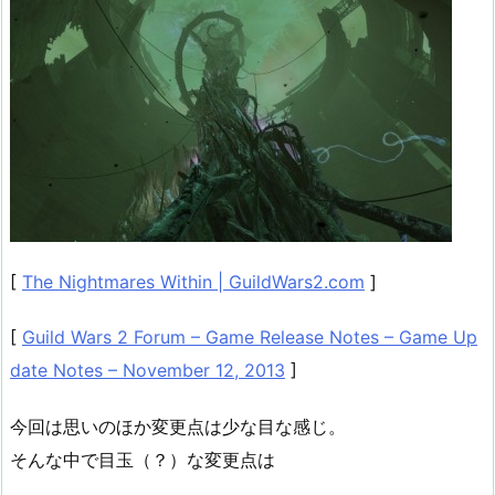
[
The Nightmares Within | GuildWars2.com
]
[
Guild Wars 2 Forum – Game Release Notes – Game Up
date Notes – November 12, 2013
]
今回は思いのほか変更点は少な目な感じ。
そんな中で目玉（？）な変更点は