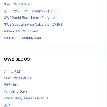
Gaild Wars 2 Skills
ギルドウォーズ2 日本語wiki(非公式)
GW2 World Boss Timer (Dulfy.net)
GW2 Specialization Calculator (Dulfy)
Advanced GW2 Timer
ArenaNet's SoundCloud
GW2 BLOGS
こじょらぼ
Guild Wars Offline
臨時nikki
Vanishing Days
404 Divinity's Reach Avenue
美空