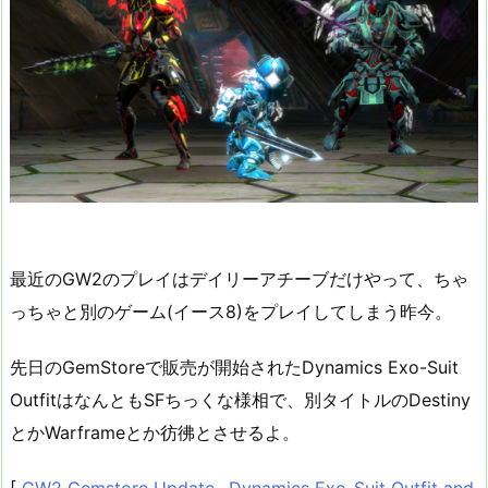
最近のGW2のプレイはデイリーアチーブだけやって、ちゃ
っちゃと別のゲーム(イース8)をプレイしてしまう昨今。
先日のGemStoreで販売が開始されたDynamics Exo-Suit
OutfitはなんともSFちっくな様相で、別タイトルのDestiny
とかWarframeとか彷彿とさせるよ。
[
GW2 Gemstore Update– Dynamics Exo-Suit Outfit and