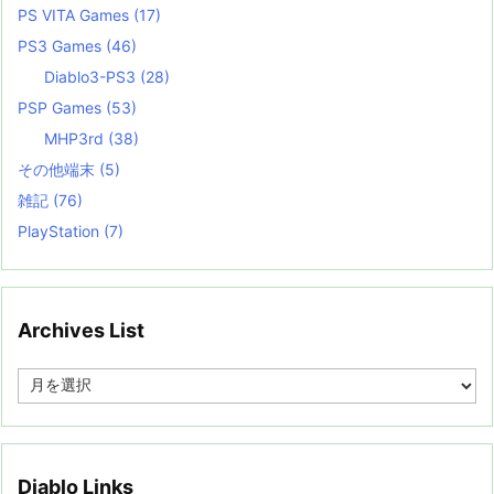
PS VITA Games
(17)
PS3 Games
(46)
Diablo3-PS3
(28)
PSP Games
(53)
MHP3rd
(38)
その他端末
(5)
雑記
(76)
PlayStation
(7)
Archives List
A
r
c
h
i
v
Diablo Links
e