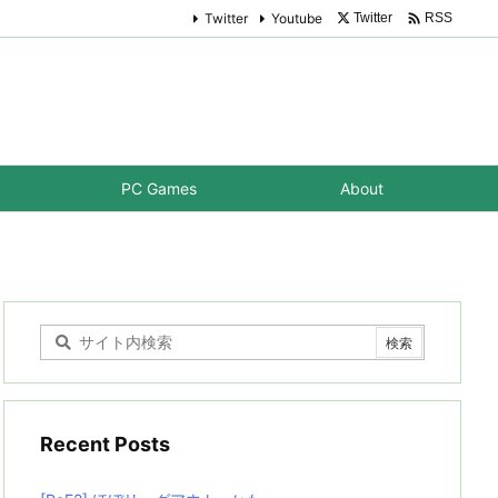

Twitter
Youtube
Twitter
RSS
PC Games
About
Recent Posts