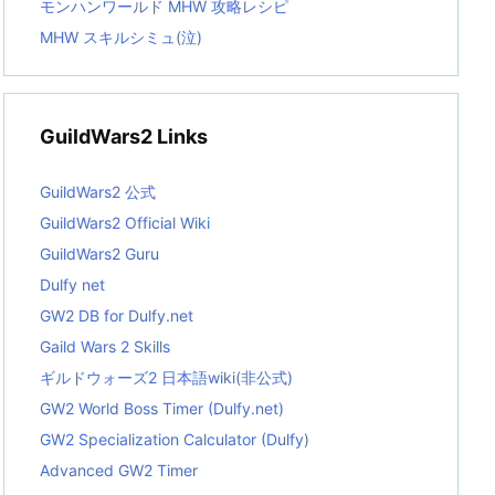
モンハンワールド MHW 攻略レシピ
MHW スキルシミュ(泣)
GuildWars2 Links
GuildWars2 公式
GuildWars2 Official Wiki
GuildWars2 Guru
Dulfy net
GW2 DB for Dulfy.net
Gaild Wars 2 Skills
ギルドウォーズ2 日本語wiki(非公式)
GW2 World Boss Timer (Dulfy.net)
GW2 Specialization Calculator (Dulfy)
Advanced GW2 Timer