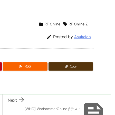

RF Online

RF Online Z

Posted by
Asukalon

RSS
Copy

Next

[WHO] WarhammerOnline βテスト