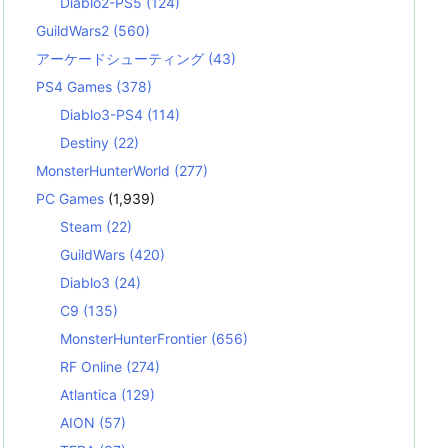
Diablo2-PS5
(124)
GuildWars2
(560)
アーケードシューティング
(43)
PS4 Games
(378)
Diablo3-PS4
(114)
Destiny
(22)
MonsterHunterWorld
(277)
PC Games
(1,939)
Steam
(22)
GuildWars
(420)
Diablo3
(24)
C9
(135)
MonsterHunterFrontier
(656)
RF Online
(274)
Atlantica
(129)
AION
(57)