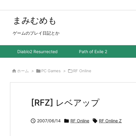
まみむめも
ゲームのプレイ日記とか
Diablo2 Resurrected
Path of Exile 2

ホーム
>

PC Games
>

RF Online
[RFZ] レベアップ

2007/06/14

RF Online

RF Online Z