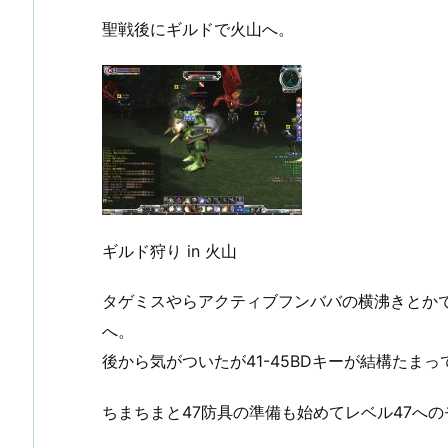
聖戦後にギルドで火山へ。
ギルド狩り in 火山
タゲミスやらアクティブフンババの横沸きとか
へ。
後から気がついたが41-45BDキーが結構たま
ちまちまと47防具の準備も始めてレベル47へ