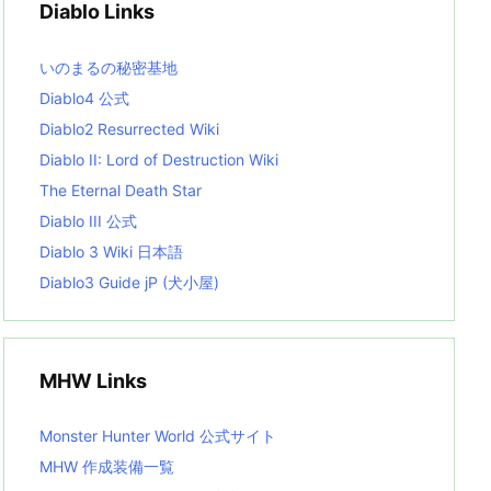
Diablo Links
e
s
L
いのまるの秘密基地
i
s
Diablo4 公式
t
Diablo2 Resurrected Wiki
Diablo II: Lord of Destruction Wiki
The Eternal Death Star
Diablo III 公式
Diablo 3 Wiki 日本語
Diablo3 Guide jP (犬小屋)
MHW Links
Monster Hunter World 公式サイト
MHW 作成装備一覧