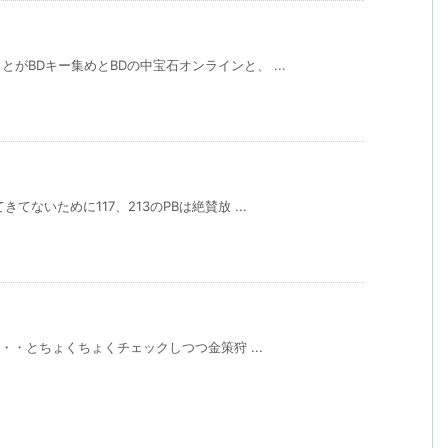
がBDキー集めとBDの中宝石オンラインと、 ...
ないために117、213のPBは絶賛放 ...
ぁ・・とちょくちょくチェックしつつ金策狩 ...