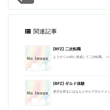

関連記事
[RFZ] 二次転職
ようやくLv40に達成して二次転職。 パ
[RFZ] ギルド体験
虎児を得るにはなんとやらでギルドメンバ