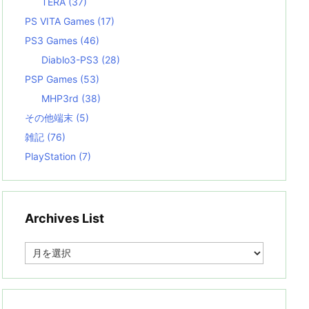
TERA
(37)
PS VITA Games
(17)
PS3 Games
(46)
Diablo3-PS3
(28)
PSP Games
(53)
MHP3rd
(38)
その他端末
(5)
雑記
(76)
PlayStation
(7)
Archives List
A
r
c
h
i
v