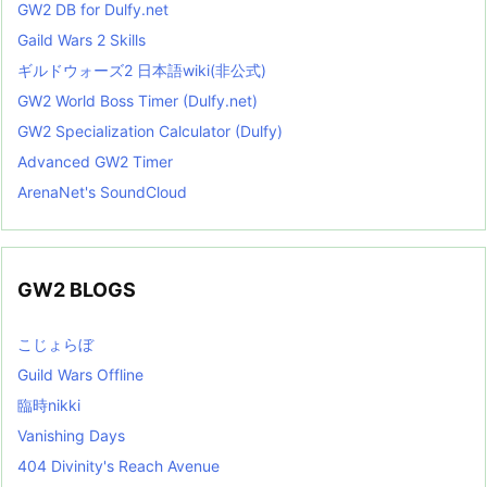
GW2 DB for Dulfy.net
Gaild Wars 2 Skills
ギルドウォーズ2 日本語wiki(非公式)
GW2 World Boss Timer (Dulfy.net)
GW2 Specialization Calculator (Dulfy)
Advanced GW2 Timer
ArenaNet's SoundCloud
GW2 BLOGS
こじょらぼ
Guild Wars Offline
臨時nikki
Vanishing Days
404 Divinity's Reach Avenue