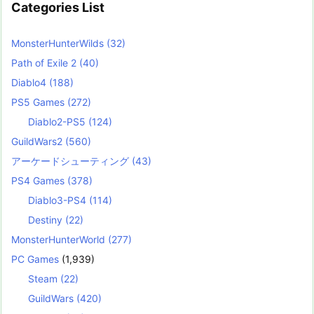
Categories List
MonsterHunterWilds
(32)
Path of Exile 2
(40)
Diablo4
(188)
PS5 Games
(272)
Diablo2-PS5
(124)
GuildWars2
(560)
アーケードシューティング
(43)
PS4 Games
(378)
Diablo3-PS4
(114)
Destiny
(22)
MonsterHunterWorld
(277)
PC Games
(1,939)
Steam
(22)
GuildWars
(420)