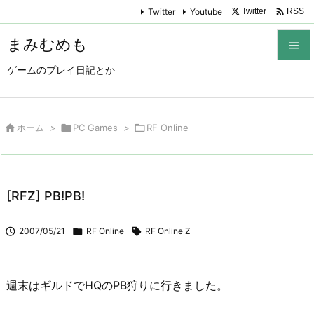

Twitter
Youtube
Twitter
RSS
まみむめも

ゲームのプレイ日記とか

メニュ

サイド

ホーム
>

PC Games
>

RF Online

前へ

[RFZ] PB!PB!
次へ


2007/05/21

RF Online

RF Online Z
検索
週末はギルドでHQのPB狩りに行きました。