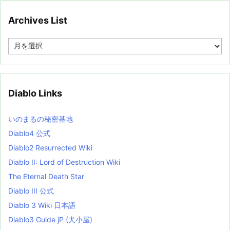
Archives List
A
r
c
h
i
v
Diablo Links
e
s
L
いのまるの秘密基地
i
s
Diablo4 公式
t
Diablo2 Resurrected Wiki
Diablo II: Lord of Destruction Wiki
The Eternal Death Star
Diablo III 公式
Diablo 3 Wiki 日本語
Diablo3 Guide jP (犬小屋)