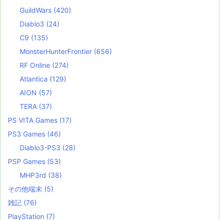
GuildWars
(420)
Diablo3
(24)
C9
(135)
MonsterHunterFrontier
(656)
RF Online
(274)
Atlantica
(129)
AION
(57)
TERA
(37)
PS VITA Games
(17)
PS3 Games
(46)
Diablo3-PS3
(28)
PSP Games
(53)
MHP3rd
(38)
その他端末
(5)
雑記
(76)
PlayStation
(7)