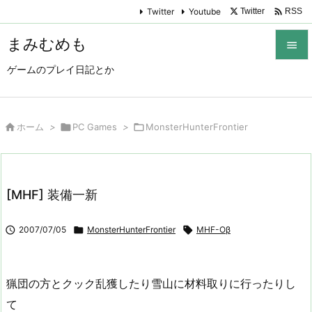

Twitter
Youtube
Twitter
RSS
まみむめも

ゲームのプレイ日記とか

メニュ

サイド

ホーム
>

PC Games
>

MonsterHunterFrontier

前へ

[MHF] 装備一新
次へ


2007/07/05

MonsterHunterFrontier

MHF-Oβ
検索
猟団の方とクック乱獲したり雪山に材料取りに行ったりし
て