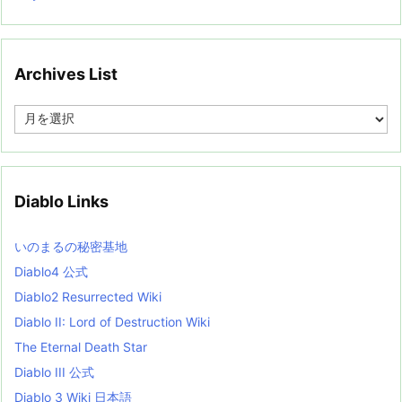
Archives List
A
r
c
h
i
v
Diablo Links
e
s
L
いのまるの秘密基地
i
s
Diablo4 公式
t
Diablo2 Resurrected Wiki
Diablo II: Lord of Destruction Wiki
The Eternal Death Star
Diablo III 公式
Diablo 3 Wiki 日本語