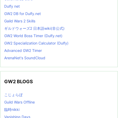
Dulfy net
GW2 DB for Dulfy.net
Gaild Wars 2 Skills
ギルドウォーズ2 日本語wiki(非公式)
GW2 World Boss Timer (Dulfy.net)
GW2 Specialization Calculator (Dulfy)
Advanced GW2 Timer
ArenaNet's SoundCloud
GW2 BLOGS
こじょらぼ
Guild Wars Offline
臨時nikki
Vanishing Days