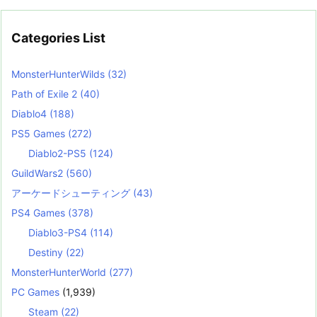
Categories List
MonsterHunterWilds
(32)
Path of Exile 2
(40)
Diablo4
(188)
PS5 Games
(272)
Diablo2-PS5
(124)
GuildWars2
(560)
アーケードシューティング
(43)
PS4 Games
(378)
Diablo3-PS4
(114)
Destiny
(22)
MonsterHunterWorld
(277)
PC Games
(1,939)
Steam
(22)