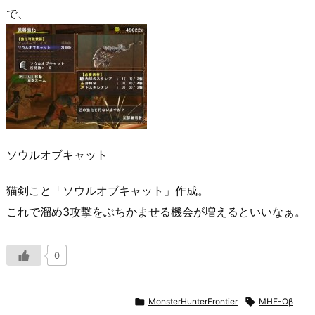
で、
ソウルオブキャット
猫剣こと「ソウルオブキャット」作成。
これで溜め3攻撃をぶちかませる機会が増えるといいなぁ。
0

MonsterHunterFrontier

MHF-Oβ