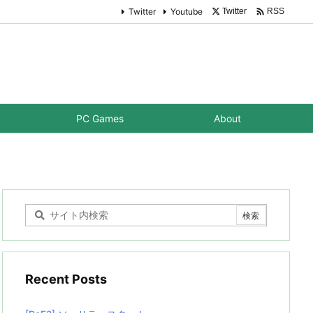

Twitter
Youtube
Twitter
RSS
PC Games
About
Recent Posts