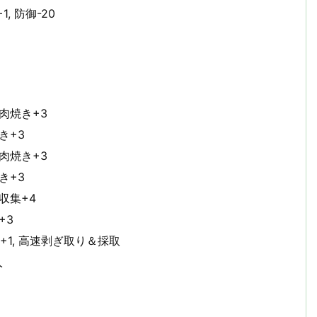
, 防御-20
 肉焼き+3
焼き+3
 肉焼き+3
焼き+3
速収集+4
+3
取+1, 高速剥ぎ取り＆採取
人