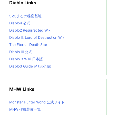
Diablo Links
e
s
L
いのまるの秘密基地
i
s
Diablo4 公式
t
Diablo2 Resurrected Wiki
Diablo II: Lord of Destruction Wiki
The Eternal Death Star
Diablo III 公式
Diablo 3 Wiki 日本語
Diablo3 Guide jP (犬小屋)
MHW Links
Monster Hunter World 公式サイト
MHW 作成装備一覧