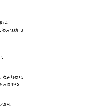
事+4
, 盗み無効+3
+3
, 盗み無効+3
 高速収集+3
 麻痺+5