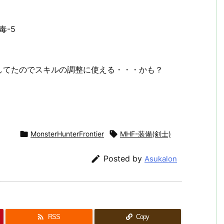
毒-5
してたのでスキルの調整に使える・・・かも？

MonsterHunterFrontier

MHF-装備(剣士)

Posted by
Asukalon

RSS
Copy