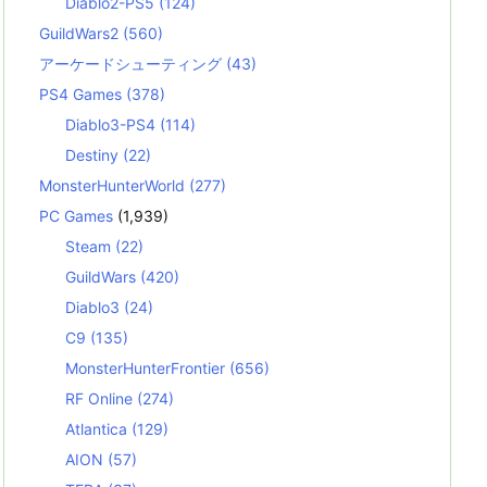
Diablo2-PS5
(124)
GuildWars2
(560)
アーケードシューティング
(43)
PS4 Games
(378)
Diablo3-PS4
(114)
Destiny
(22)
MonsterHunterWorld
(277)
PC Games
(1,939)
Steam
(22)
GuildWars
(420)
Diablo3
(24)
C9
(135)
MonsterHunterFrontier
(656)
RF Online
(274)
Atlantica
(129)
AION
(57)