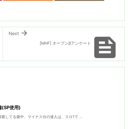

Next

[MHF] オープンβアンケート
(SP使用)
索してる最中、マイナス分の達人は、スロ1で ...