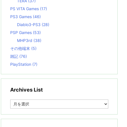
TERA
(37)
PS VITA Games
(17)
PS3 Games
(46)
Diablo3-PS3
(28)
PSP Games
(53)
MHP3rd
(38)
その他端末
(5)
雑記
(76)
PlayStation
(7)
Archives List
A
r
c
h
i
v