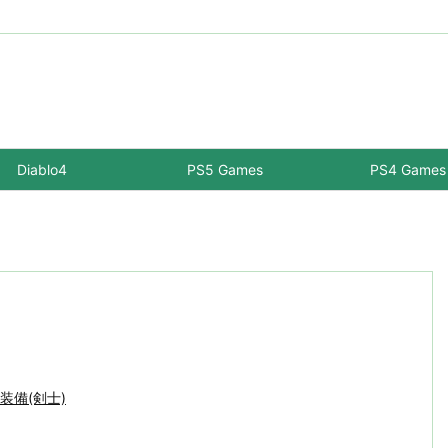
Diablo4
PS5 Games
PS4 Games
-装備(剣士)