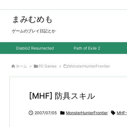
まみむめも
ゲームのプレイ日記とか
Diablo2 Resurrected
Path of Exile 2

ホーム
>

PC Games
>

MonsterHunterFrontier
[MHF] 防具スキル

2007/07/05

MonsterHunterFrontier

MHF