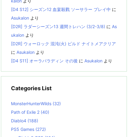
kalon
より
[D4 S12] シーズン12 血宴殺戮 ソーサラー プレイ中
に
Asukalon
より
[D2R] ラダーシーズン13 週間トレハン (3/2-3/8)
に
As
ukalon
より
[D2R] ウォーロック 混沌(火) ビルド ナイトメアクリア
に
Asukalon
より
[D4 S11] オーラパラディン その後
に
Asukalon
より
Categories List
MonsterHunterWilds
(32)
Path of Exile 2
(40)
Diablo4
(188)
PS5 Games
(272)