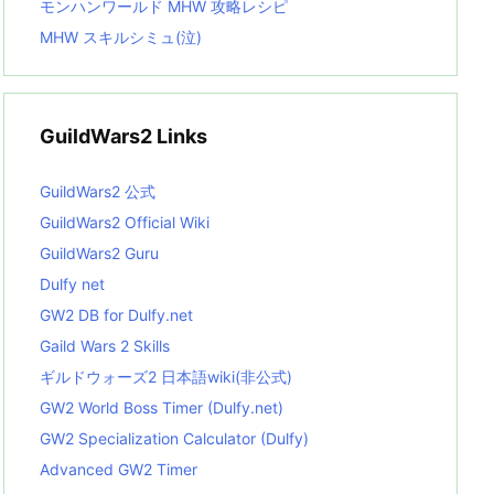
モンハンワールド MHW 攻略レシピ
MHW スキルシミュ(泣)
GuildWars2 Links
GuildWars2 公式
GuildWars2 Official Wiki
GuildWars2 Guru
Dulfy net
GW2 DB for Dulfy.net
Gaild Wars 2 Skills
ギルドウォーズ2 日本語wiki(非公式)
GW2 World Boss Timer (Dulfy.net)
GW2 Specialization Calculator (Dulfy)
Advanced GW2 Timer