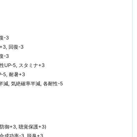
復-3
3, 回復-3
復-3
性UP-5, スタミナ+3
-5, 耐暑+3
減, 気絶確率半減, 各耐性-5
 防御+3, 聴覚保護+3)
調合成功率-3, 脱臭+3