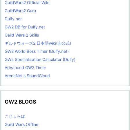
GuildWars2 Official Wiki
GuildWars2 Guru
Dulfy net
GW2 DB for Dulfy.net
Gaild Wars 2 Skills
ギルドウォーズ2 日本語wiki(非公式)
GW2 World Boss Timer (Dulfy.net)
GW2 Specialization Calculator (Dulfy)
Advanced GW2 Timer
ArenaNet's SoundCloud
GW2 BLOGS
こじょらぼ
Guild Wars Offline