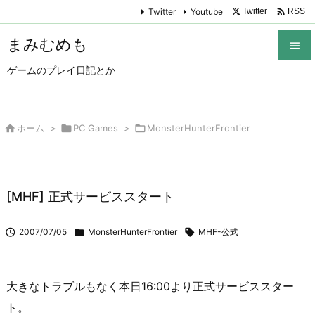

Twitter
Youtube
Twitter
RSS
まみむめも

ゲームのプレイ日記とか

メニュ

サイド

ホーム
>

PC Games
>

MonsterHunterFrontier

前へ

[MHF] 正式サービススタート
次へ


2007/07/05

MonsterHunterFrontier

MHF-公式
検索
大きなトラブルもなく本日16:00より正式サービススター
ト。