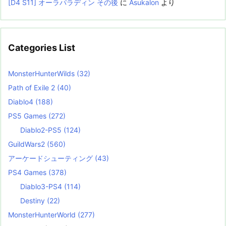
[D4 S11] オーラパラディン その後
に
Asukalon
より
Categories List
MonsterHunterWilds
(32)
Path of Exile 2
(40)
Diablo4
(188)
PS5 Games
(272)
Diablo2-PS5
(124)
GuildWars2
(560)
アーケードシューティング
(43)
PS4 Games
(378)
Diablo3-PS4
(114)
Destiny
(22)
MonsterHunterWorld
(277)