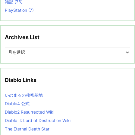
雑記
(76)
PlayStation
(7)
Archives List
A
r
c
h
i
v
Diablo Links
e
s
L
いのまるの秘密基地
i
s
Diablo4 公式
t
Diablo2 Resurrected Wiki
Diablo II: Lord of Destruction Wiki
The Eternal Death Star