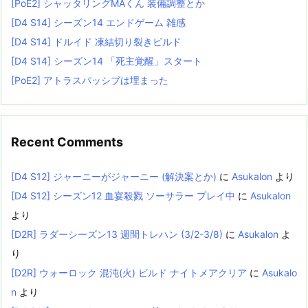
[PoE2] シャッタリングMAくん 装備調整とか
[D4 S14] シーズン14 エンドゲーム 雑感
[D4 S14] ドルイド 凍結切り裂きビルド
[D4 S14] シーズン14 「死主覚醒」スタート
[PoE2] アトラスパッシブは埋まった
Recent Comments
[D4 S12] ジャーニーがジャーニー (解決案とか)
に
Asukalon
より
[D4 S12] シーズン12 血宴殺戮 ソーサラー プレイ中
に
Asukalon
より
[D2R] ラダーシーズン13 週間トレハン (3/2-3/8)
に
Asukalon
よ
り
[D2R] ウォーロック 混沌(火) ビルド ナイトメアクリア
に
Asukalo
n
より