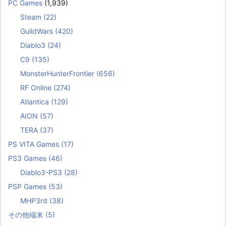
PC Games
(1,939)
Steam
(22)
GuildWars
(420)
Diablo3
(24)
C9
(135)
MonsterHunterFrontier
(656)
RF Online
(274)
Atlantica
(129)
AION
(57)
TERA
(37)
PS VITA Games
(17)
PS3 Games
(46)
Diablo3-PS3
(28)
PSP Games
(53)
MHP3rd
(38)
その他端末
(5)