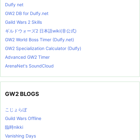
Dulfy net
GW2 DB for Dulfy.net
Gaild Wars 2 Skills
ギルドウォーズ2 日本語wiki(非公式)
GW2 World Boss Timer (Dulfy.net)
GW2 Specialization Calculator (Dulfy)
Advanced GW2 Timer
ArenaNet's SoundCloud
GW2 BLOGS
こじょらぼ
Guild Wars Offline
臨時nikki
Vanishing Days