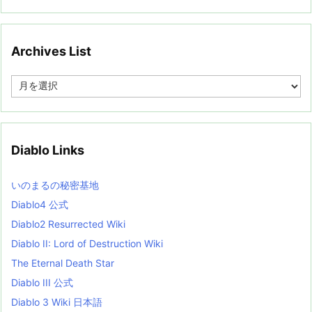
Archives List
A
r
c
h
i
v
Diablo Links
e
s
L
いのまるの秘密基地
i
s
Diablo4 公式
t
Diablo2 Resurrected Wiki
Diablo II: Lord of Destruction Wiki
The Eternal Death Star
Diablo III 公式
Diablo 3 Wiki 日本語