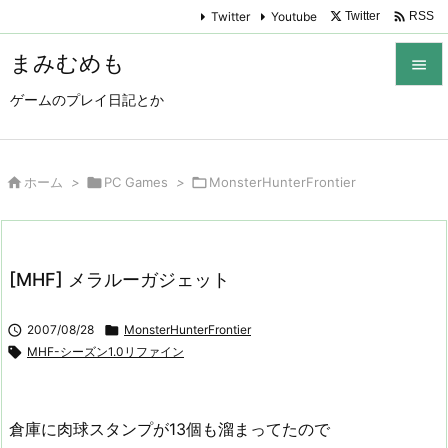

Twitter
Youtube
Twitter
RSS
まみむめも

ゲームのプレイ日記とか

メニュ

サイド

ホーム
>

PC Games
>

MonsterHunterFrontier

前へ

[MHF] メラルーガジェット
次へ


2007/08/28

MonsterHunterFrontier
検索

MHF-シーズン1.0リファイン
倉庫に肉球スタンプが13個も溜まってたので