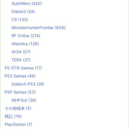
GuildWars
(420)
Diablo3
(24)
C9
(135)
MonsterHunterFrontier
(656)
RF Online
(274)
Atlantica
(129)
AION
(57)
TERA
(37)
PS VITA Games
(17)
PS3 Games
(46)
Diablo3-PS3
(28)
PSP Games
(53)
MHP3rd
(38)
その他端末
(5)
雑記
(76)
PlayStation
(7)