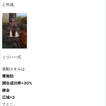
と作成。
ミヅハ一式
発動スキルは
毒無効
調合成功率+30%
錬金
広域+2
てとこ。