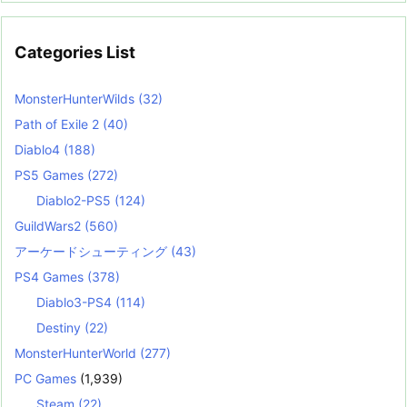
Categories List
MonsterHunterWilds
(32)
Path of Exile 2
(40)
Diablo4
(188)
PS5 Games
(272)
Diablo2-PS5
(124)
GuildWars2
(560)
アーケードシューティング
(43)
PS4 Games
(378)
Diablo3-PS4
(114)
Destiny
(22)
MonsterHunterWorld
(277)
PC Games
(1,939)
Steam
(22)