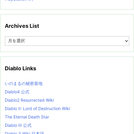
Archives List
A
r
c
h
i
v
Diablo Links
e
s
L
いのまるの秘密基地
i
s
Diablo4 公式
t
Diablo2 Resurrected Wiki
Diablo II: Lord of Destruction Wiki
The Eternal Death Star
Diablo III 公式
Diablo 3 Wiki 日本語