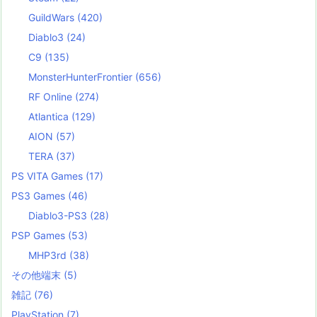
GuildWars
(420)
Diablo3
(24)
C9
(135)
MonsterHunterFrontier
(656)
RF Online
(274)
Atlantica
(129)
AION
(57)
TERA
(37)
PS VITA Games
(17)
PS3 Games
(46)
Diablo3-PS3
(28)
PSP Games
(53)
MHP3rd
(38)
その他端末
(5)
雑記
(76)
PlayStation
(7)