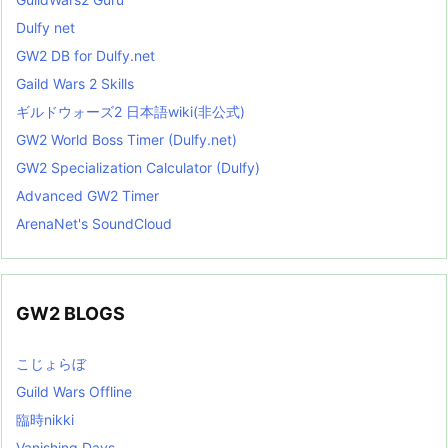
Dulfy net
GW2 DB for Dulfy.net
Gaild Wars 2 Skills
ギルドウォーズ2 日本語wiki(非公式)
GW2 World Boss Timer (Dulfy.net)
GW2 Specialization Calculator (Dulfy)
Advanced GW2 Timer
ArenaNet's SoundCloud
GW2 BLOGS
こじょらぼ
Guild Wars Offline
臨時nikki
Vanishing Days