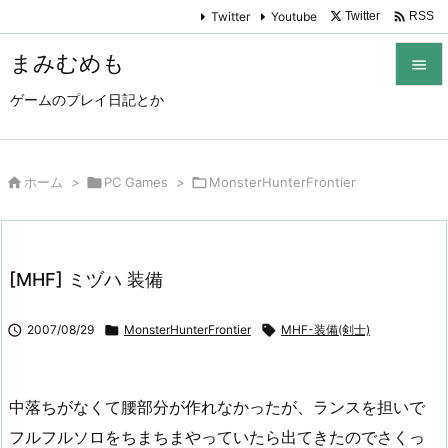

Twitter
Youtube
Twitter
RSS
まみむめも

ゲームのプレイ日記とか

メニュ

サイド

ホーム
>

PC Games
>

MonsterHunterFrontier

前へ

[MHF] ミヅハ 装備
次へ


2007/08/29

MonsterHunterFrontier

MHF-装備(剣士)
検索
中落ちがなくて腰部分が作れなかったが、ランスを担いで
フルフルソロをちまちまやっていたら出てきたのでさくっ