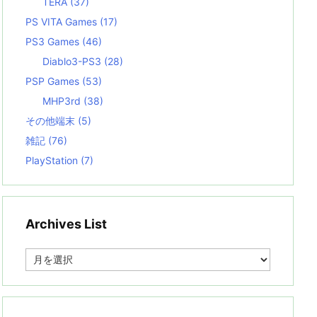
TERA
(37)
PS VITA Games
(17)
PS3 Games
(46)
Diablo3-PS3
(28)
PSP Games
(53)
MHP3rd
(38)
その他端末
(5)
雑記
(76)
PlayStation
(7)
Archives List
A
r
c
h
i
v