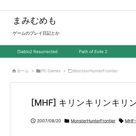
まみむめも
ゲームのプレイ日記とか
Diablo2 Resurrected
Path of Exile 2

ホーム
>

PC Games
>

MonsterHunterFrontier
[MHF] キリンキリンキリ

2007/08/20

MonsterHunterFrontier

MHF