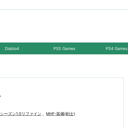
Diablo4
PS5 Games
PS4 Games
ン
-シーズン1.0リファイン
,
MHF-装備(剣士)