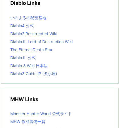
Diablo Links
e
s
L
いのまるの秘密基地
i
s
Diablo4 公式
t
Diablo2 Resurrected Wiki
Diablo II: Lord of Destruction Wiki
The Eternal Death Star
Diablo III 公式
Diablo 3 Wiki 日本語
Diablo3 Guide jP (犬小屋)
MHW Links
Monster Hunter World 公式サイト
MHW 作成装備一覧