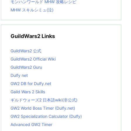
モンハンワールド MHW 攻略レシピ
MHW スキルシミュ(泣)
GuildWars2 Links
GuildWars2 公式
GuildWars2 Official Wiki
GuildWars2 Guru
Dulfy net
GW2 DB for Dulfy.net
Gaild Wars 2 Skills
ギルドウォーズ2 日本語wiki(非公式)
GW2 World Boss Timer (Dulfy.net)
GW2 Specialization Calculator (Dulfy)
Advanced GW2 Timer