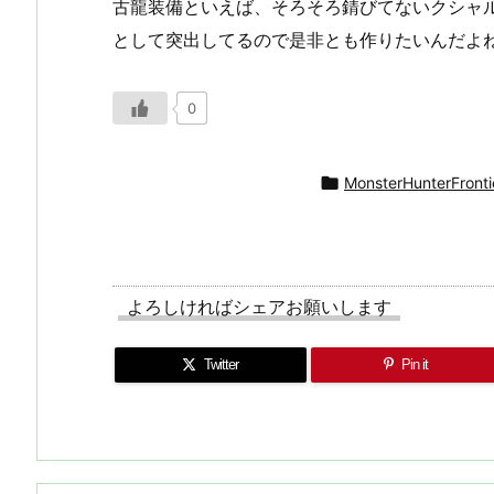
古龍装備といえば、そろそろ錆びてないクシャ
として突出してるので是非とも作りたいんだよ
0

MonsterHunterFronti
よろしければシェアお願いします
Twitter
Pin it