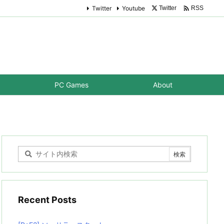

Twitter
Youtube
Twitter
RSS
PC Games
About
Recent Posts