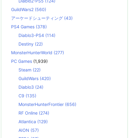
Diablo2-PS5
(124)
GuildWars2
(560)
アーケードシューティング
(43)
PS4 Games
(378)
Diablo3-PS4
(114)
Destiny
(22)
MonsterHunterWorld
(277)
PC Games
(1,939)
Steam
(22)
GuildWars
(420)
Diablo3
(24)
C9
(135)
MonsterHunterFrontier
(656)
RF Online
(274)
Atlantica
(129)
AION
(57)