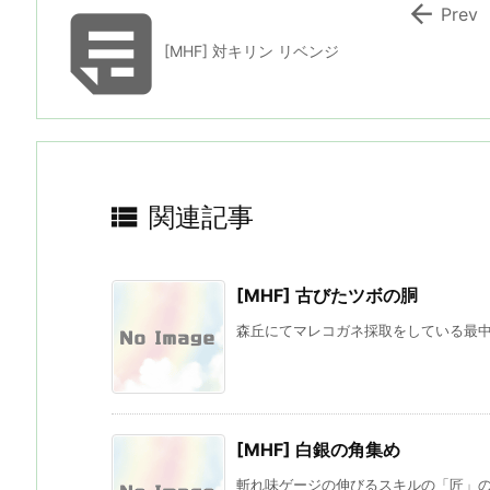


Prev
[MHF] 対キリン リベンジ

関連記事
[MHF] 古びたツボの胴
森丘にてマレコガネ採取をしている最中に
[MHF] 白銀の角集め
斬れ味ゲージの伸びるスキルの「匠」のス