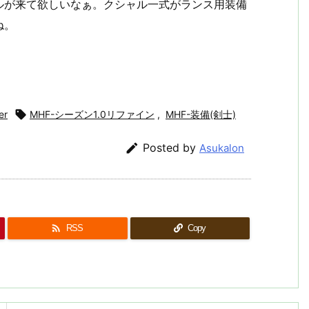
ルが来て欲しいなぁ。クシャル一式がランス用装備
ね。
er

MHF-シーズン1.0リファイン
,
MHF-装備(剣士)

Posted by
Asukalon

RSS
Copy