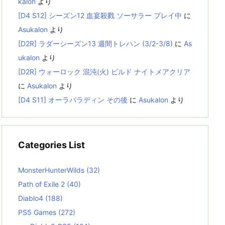
kalon
より
[D4 S12] シーズン12 血宴殺戮 ソーサラー プレイ中
に
Asukalon
より
[D2R] ラダーシーズン13 週間トレハン (3/2-3/8)
に
As
ukalon
より
[D2R] ウォーロック 混沌(火) ビルド ナイトメアクリア
に
Asukalon
より
[D4 S11] オーラパラディン その後
に
Asukalon
より
Categories List
MonsterHunterWilds
(32)
Path of Exile 2
(40)
Diablo4
(188)
PS5 Games
(272)