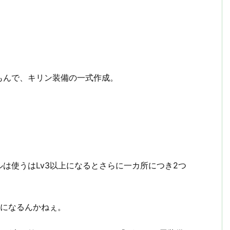
もんで、キリン装備の一式作成。
は使うはLv3以上になるとさらに一カ所につき2つ
じになるんかねぇ。