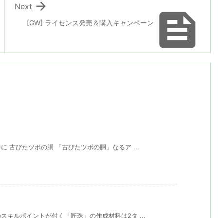

Next

[GW] ライセンス発売＆購入キャンペーン
 古びたツボの胴 「古びたツボの胴」なるア ...
キルポイントが付く「匠珠」の作成材料は2タ ...