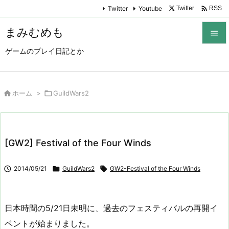

Twitter
Youtube
Twitter
RSS
まみむめも

ゲームのプレイ日記とか

メニュ

サイド

ホーム
>

GuildWars2

前へ

[GW2] Festival of the Four Winds
次へ


2014/05/21

GuildWars2

GW2-Festival of the Four Winds
検索
日本時間の5/21日未明に、過去のフェスティバルの再開イ
ベントが始まりました。