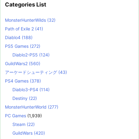
Categories List
MonsterHunterWilds
(32)
Path of Exile 2
(41)
Diablo4
(188)
PS5 Games
(272)
Diablo2-PS5
(124)
GuildWars2
(560)
アーケードシューティング
(43)
PS4 Games
(378)
Diablo3-PS4
(114)
Destiny
(22)
MonsterHunterWorld
(277)
PC Games
(1,939)
Steam
(22)
GuildWars
(420)