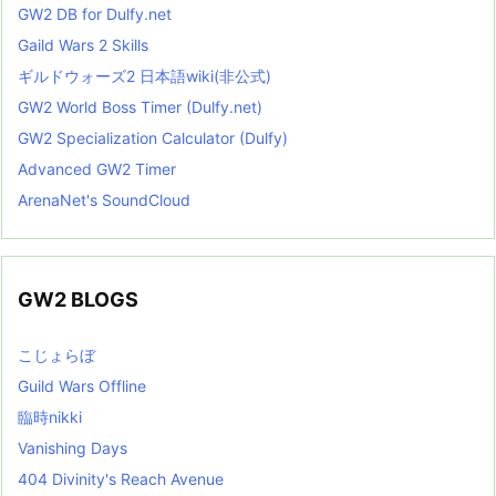
GW2 DB for Dulfy.net
Gaild Wars 2 Skills
ギルドウォーズ2 日本語wiki(非公式)
GW2 World Boss Timer (Dulfy.net)
GW2 Specialization Calculator (Dulfy)
Advanced GW2 Timer
ArenaNet's SoundCloud
GW2 BLOGS
こじょらぼ
Guild Wars Offline
臨時nikki
Vanishing Days
404 Divinity's Reach Avenue