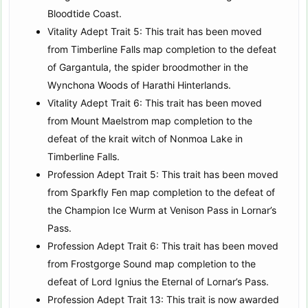
Bloodtide Coast.
Vitality Adept Trait 5: This trait has been moved
from Timberline Falls map completion to the defeat
of Gargantula, the spider broodmother in the
Wynchona Woods of Harathi Hinterlands.
Vitality Adept Trait 6: This trait has been moved
from Mount Maelstrom map completion to the
defeat of the krait witch of Nonmoa Lake in
Timberline Falls.
Profession Adept Trait 5: This trait has been moved
from Sparkfly Fen map completion to the defeat of
the Champion Ice Wurm at Venison Pass in Lornar’s
Pass.
Profession Adept Trait 6: This trait has been moved
from Frostgorge Sound map completion to the
defeat of Lord Ignius the Eternal of Lornar’s Pass.
Profession Adept Trait 13: This trait is now awarded