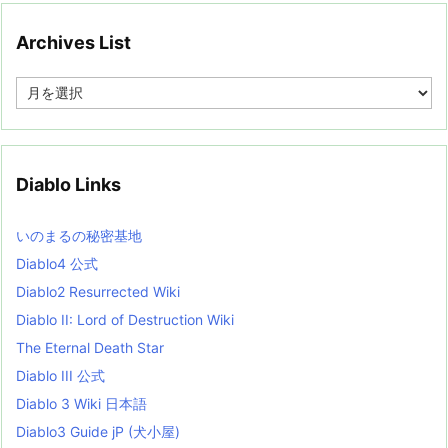
Archives List
A
r
c
h
i
v
Diablo Links
e
s
L
いのまるの秘密基地
i
s
Diablo4 公式
t
Diablo2 Resurrected Wiki
Diablo II: Lord of Destruction Wiki
The Eternal Death Star
Diablo III 公式
Diablo 3 Wiki 日本語
Diablo3 Guide jP (犬小屋)