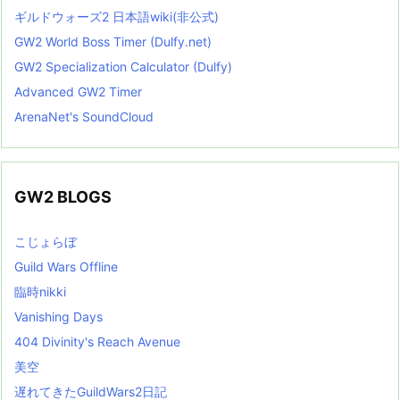
ギルドウォーズ2 日本語wiki(非公式)
GW2 World Boss Timer (Dulfy.net)
GW2 Specialization Calculator (Dulfy)
Advanced GW2 Timer
ArenaNet's SoundCloud
GW2 BLOGS
こじょらぼ
Guild Wars Offline
臨時nikki
Vanishing Days
404 Divinity's Reach Avenue
美空
遅れてきたGuildWars2日記