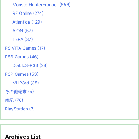
MonsterHunterFrontier
(656)
RF Online
(274)
Atlantica
(129)
AION
(57)
TERA
(37)
PS VITA Games
(17)
PS3 Games
(46)
Diablo3-PS3
(28)
PSP Games
(53)
MHP3rd
(38)
その他端末
(5)
雑記
(76)
PlayStation
(7)
Archives List