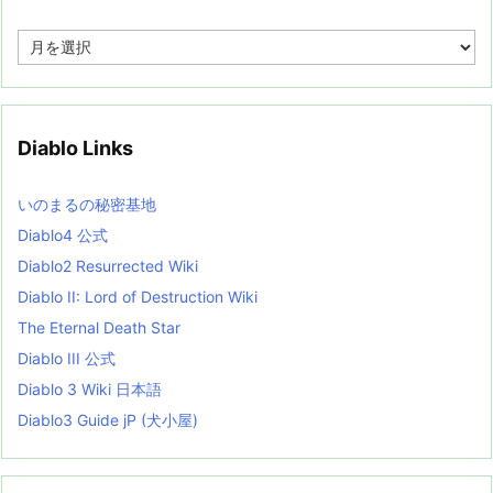
A
r
c
h
i
v
Diablo Links
e
s
L
いのまるの秘密基地
i
s
Diablo4 公式
t
Diablo2 Resurrected Wiki
Diablo II: Lord of Destruction Wiki
The Eternal Death Star
Diablo III 公式
Diablo 3 Wiki 日本語
Diablo3 Guide jP (犬小屋)