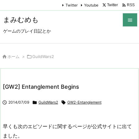

Twitter
Youtube
Twitter
RSS
まみむめも

ゲームのプレイ日記とか

メニュ

サイド

ホーム
>

GuildWars2

前へ

[GW2] Entanglement Begins
次へ


2014/07/09

GuildWars2

GW2-Entanglement
検索
早くも次のエピソードに関するページが公式サイトに出て
ました。