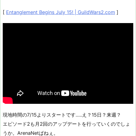
[
Entanglement Begins July 15! | GuildWars2.com
]
現地時間の7/15よりスタートです…..え？15日？来週？
エピソード2も月2回のアップデートを行っていくのでしょ
うか。ArenaNetぱねぇ。